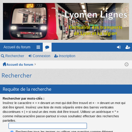
Accueil du forum
Rechercher
Connexion
ac
or
Inscription
on
ns
Accueil du forum
co
u
ne
cri
Rechercher
ur
m
xi
pti
ci
s
on
on
Requête de la recherche
s
Rechercher par mots-clés :
Insérez le caractère « + » devant un mot qui doit être trouvé et « - » devant un mot qui
doit être ignoré. Insérez une liste de mots séparés entre des barres verticales
discontinues « | » si seul un des mots doit être trouvé. Utilisez un astérisque « * »
comme métacaractère passe-partout si vous souhaitez effectuer des recherches
partielles.
Rechercher tous les termes ou utiliser une question comme élément