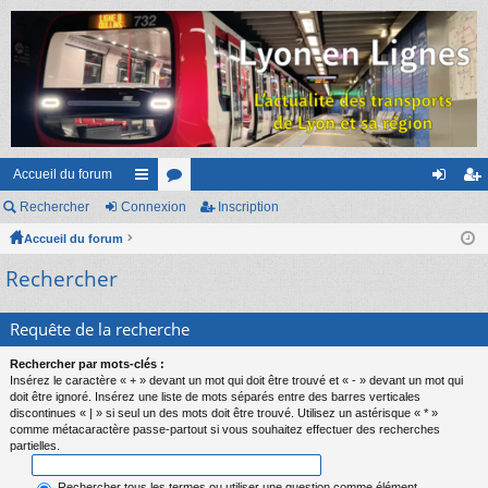
Accueil du forum
Rechercher
Connexion
ac
or
Inscription
on
ns
Accueil du forum
co
u
ne
cri
Rechercher
ur
m
xi
pti
ci
s
on
on
Requête de la recherche
s
Rechercher par mots-clés :
Insérez le caractère « + » devant un mot qui doit être trouvé et « - » devant un mot qui
doit être ignoré. Insérez une liste de mots séparés entre des barres verticales
discontinues « | » si seul un des mots doit être trouvé. Utilisez un astérisque « * »
comme métacaractère passe-partout si vous souhaitez effectuer des recherches
partielles.
Rechercher tous les termes ou utiliser une question comme élément