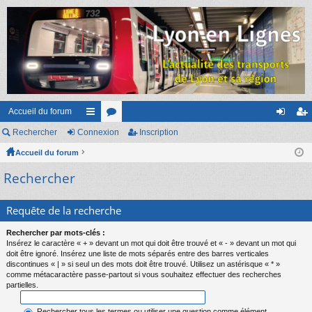
Accueil du forum
Rechercher
Connexion
ac
or
Inscription
on
ns
Accueil du forum
co
u
ne
cri
Rechercher
ur
m
xi
pti
ci
s
on
on
Requête de la recherche
s
Rechercher par mots-clés :
Insérez le caractère « + » devant un mot qui doit être trouvé et « - » devant un mot qui
doit être ignoré. Insérez une liste de mots séparés entre des barres verticales
discontinues « | » si seul un des mots doit être trouvé. Utilisez un astérisque « * »
comme métacaractère passe-partout si vous souhaitez effectuer des recherches
partielles.
Rechercher tous les termes ou utiliser une question comme élément