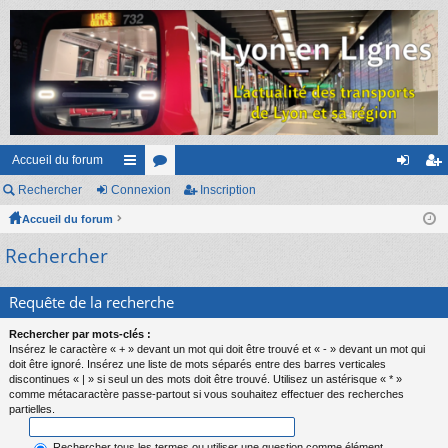
Accueil du forum
Rechercher
Connexion
ac
or
Inscription
on
ns
Accueil du forum
co
u
ne
cri
Rechercher
ur
m
xi
pti
ci
s
on
on
Requête de la recherche
s
Rechercher par mots-clés :
Insérez le caractère « + » devant un mot qui doit être trouvé et « - » devant un mot qui
doit être ignoré. Insérez une liste de mots séparés entre des barres verticales
discontinues « | » si seul un des mots doit être trouvé. Utilisez un astérisque « * »
comme métacaractère passe-partout si vous souhaitez effectuer des recherches
partielles.
Rechercher tous les termes ou utiliser une question comme élément