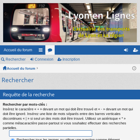
Accueil du forum
Rechercher
Connexion
ac
or
Inscription
on
ns
Accueil du forum
co
u
ne
cri
Rechercher
ur
m
xi
pti
ci
s
on
on
Requête de la recherche
s
Rechercher par mots-clés :
Insérez le caractère « + » devant un mot qui doit être trouvé et « - » devant un mot qui
doit être ignoré. Insérez une liste de mots séparés entre des barres verticales
discontinues « | » si seul un des mots doit être trouvé. Utilisez un astérisque « * »
comme métacaractère passe-partout si vous souhaitez effectuer des recherches
partielles.
Rechercher tous les termes ou utiliser une question comme élément