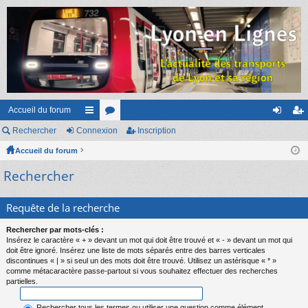
Accueil du forum
Rechercher
Connexion
ac
or
Inscription
on
ns
Accueil du forum
co
u
ne
cri
Rechercher
ur
m
xi
pti
ci
s
on
on
Requête de la recherche
s
Rechercher par mots-clés :
Insérez le caractère « + » devant un mot qui doit être trouvé et « - » devant un mot qui
doit être ignoré. Insérez une liste de mots séparés entre des barres verticales
discontinues « | » si seul un des mots doit être trouvé. Utilisez un astérisque « * »
comme métacaractère passe-partout si vous souhaitez effectuer des recherches
partielles.
Rechercher tous les termes ou utiliser une question comme élément