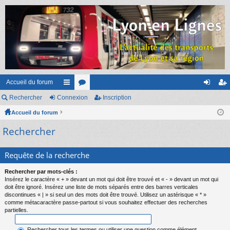
Accueil du forum
Rechercher
Connexion
ac
or
Inscription
on
ns
Accueil du forum
co
u
ne
cri
Rechercher
ur
m
xi
pti
ci
s
on
on
Requête de la recherche
s
Rechercher par mots-clés :
Insérez le caractère « + » devant un mot qui doit être trouvé et « - » devant un mot qui
doit être ignoré. Insérez une liste de mots séparés entre des barres verticales
discontinues « | » si seul un des mots doit être trouvé. Utilisez un astérisque « * »
comme métacaractère passe-partout si vous souhaitez effectuer des recherches
partielles.
Rechercher tous les termes ou utiliser une question comme élément