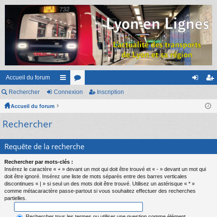
Accueil du forum
Rechercher
Connexion
ac
or
Inscription
on
ns
Accueil du forum
co
u
ne
cri
Rechercher
ur
m
xi
pti
ci
s
on
on
Requête de la recherche
s
Rechercher par mots-clés :
Insérez le caractère « + » devant un mot qui doit être trouvé et « - » devant un mot qui
doit être ignoré. Insérez une liste de mots séparés entre des barres verticales
discontinues « | » si seul un des mots doit être trouvé. Utilisez un astérisque « * »
comme métacaractère passe-partout si vous souhaitez effectuer des recherches
partielles.
Rechercher tous les termes ou utiliser une question comme élément