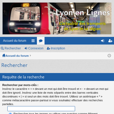
Accueil du forum
Rechercher
Connexion
ac
or
Inscription
on
ns
Accueil du forum
co
u
ne
cri
Rechercher
ur
m
xi
pti
ci
s
on
on
Requête de la recherche
s
Rechercher par mots-clés :
Insérez le caractère « + » devant un mot qui doit être trouvé et « - » devant un mot qui
doit être ignoré. Insérez une liste de mots séparés entre des barres verticales
discontinues « | » si seul un des mots doit être trouvé. Utilisez un astérisque « * »
comme métacaractère passe-partout si vous souhaitez effectuer des recherches
partielles.
Rechercher tous les termes ou utiliser une question comme élément