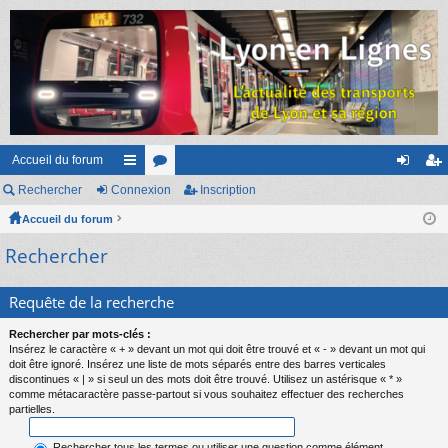
Accueil du forum
Rechercher
Connexion
ac
or
Inscription
on
ns
Accueil du forum
co
u
ne
cri
Rechercher
ur
m
xi
pti
ci
s
on
on
Requête de la recherche
s
Rechercher par mots-clés :
Insérez le caractère « + » devant un mot qui doit être trouvé et « - » devant un mot qui
doit être ignoré. Insérez une liste de mots séparés entre des barres verticales
discontinues « | » si seul un des mots doit être trouvé. Utilisez un astérisque « * »
comme métacaractère passe-partout si vous souhaitez effectuer des recherches
partielles.
Rechercher tous les termes ou utiliser une question comme élément