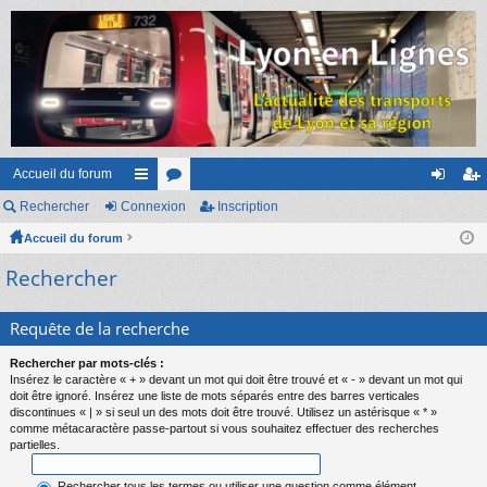
Accueil du forum
Rechercher
Connexion
ac
or
Inscription
on
ns
Accueil du forum
co
u
ne
cri
Rechercher
ur
m
xi
pti
ci
s
on
on
Requête de la recherche
s
Rechercher par mots-clés :
Insérez le caractère « + » devant un mot qui doit être trouvé et « - » devant un mot qui
doit être ignoré. Insérez une liste de mots séparés entre des barres verticales
discontinues « | » si seul un des mots doit être trouvé. Utilisez un astérisque « * »
comme métacaractère passe-partout si vous souhaitez effectuer des recherches
partielles.
Rechercher tous les termes ou utiliser une question comme élément