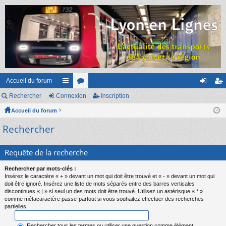
Accueil du forum
Rechercher
Connexion
ac
or
Inscription
on
ns
Accueil du forum
co
u
ne
cri
Rechercher
ur
m
xi
pti
ci
s
on
on
Requête de la recherche
s
Rechercher par mots-clés :
Insérez le caractère « + » devant un mot qui doit être trouvé et « - » devant un mot qui
doit être ignoré. Insérez une liste de mots séparés entre des barres verticales
discontinues « | » si seul un des mots doit être trouvé. Utilisez un astérisque « * »
comme métacaractère passe-partout si vous souhaitez effectuer des recherches
partielles.
Rechercher tous les termes ou utiliser une question comme élément