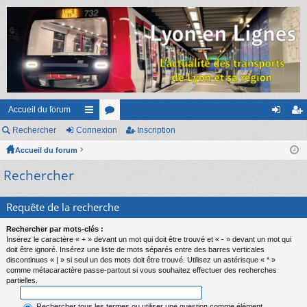
Accueil du forum
Rechercher
Connexion
ac
or
Inscription
on
ns
Accueil du forum
co
u
ne
cri
Rechercher
ur
m
xi
pti
ci
s
on
on
Requête de la recherche
s
Rechercher par mots-clés :
Insérez le caractère « + » devant un mot qui doit être trouvé et « - » devant un mot qui
doit être ignoré. Insérez une liste de mots séparés entre des barres verticales
discontinues « | » si seul un des mots doit être trouvé. Utilisez un astérisque « * »
comme métacaractère passe-partout si vous souhaitez effectuer des recherches
partielles.
Rechercher tous les termes ou utiliser une question comme élément