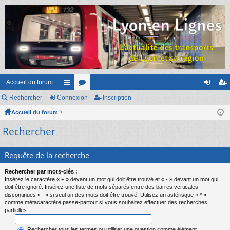
Accueil du forum
Rechercher
Connexion
ac
or
Inscription
on
ns
Accueil du forum
co
u
ne
cri
Rechercher
ur
m
xi
pti
ci
s
on
on
Requête de la recherche
s
Rechercher par mots-clés :
Insérez le caractère « + » devant un mot qui doit être trouvé et « - » devant un mot qui
doit être ignoré. Insérez une liste de mots séparés entre des barres verticales
discontinues « | » si seul un des mots doit être trouvé. Utilisez un astérisque « * »
comme métacaractère passe-partout si vous souhaitez effectuer des recherches
partielles.
Rechercher tous les termes ou utiliser une question comme élément