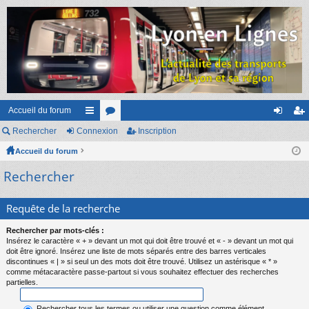
Accueil du forum
Rechercher
Connexion
ac
or
Inscription
on
ns
Accueil du forum
co
u
ne
cri
Rechercher
ur
m
xi
pti
ci
s
on
on
Requête de la recherche
s
Rechercher par mots-clés :
Insérez le caractère « + » devant un mot qui doit être trouvé et « - » devant un mot qui
doit être ignoré. Insérez une liste de mots séparés entre des barres verticales
discontinues « | » si seul un des mots doit être trouvé. Utilisez un astérisque « * »
comme métacaractère passe-partout si vous souhaitez effectuer des recherches
partielles.
Rechercher tous les termes ou utiliser une question comme élément