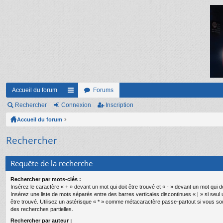
Accueil du forum
Forums
Rechercher
Connexion
ac
Inscription
Accueil du forum
co
ur
Rechercher
ci
Requête de la recherche
s
Rechercher par mots-clés :
Insérez le caractère « + » devant un mot qui doit être trouvé et « - » devant un mot qui do
Insérez une liste de mots séparés entre des barres verticales discontinues « | » si seul
être trouvé. Utilisez un astérisque « * » comme métacaractère passe-partout si vous so
des recherches partielles.
Rechercher par auteur :