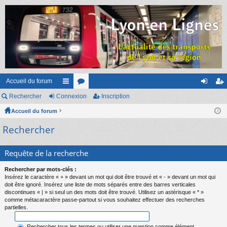
Accueil du forum
Rechercher
Connexion
ac
or
Inscription
on
ns
Accueil du forum
co
u
ne
cri
Rechercher
ur
m
xi
pti
ci
s
on
on
Requête de la recherche
s
Rechercher par mots-clés :
Insérez le caractère « + » devant un mot qui doit être trouvé et « - » devant un mot qui
doit être ignoré. Insérez une liste de mots séparés entre des barres verticales
discontinues « | » si seul un des mots doit être trouvé. Utilisez un astérisque « * »
comme métacaractère passe-partout si vous souhaitez effectuer des recherches
partielles.
Rechercher tous les termes ou utiliser une question comme élément