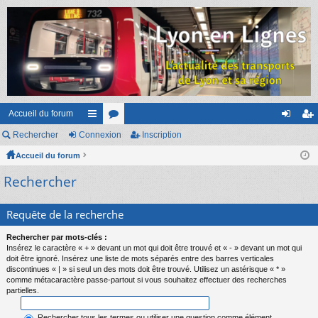
Accueil du forum
Rechercher
Connexion
ac
or
Inscription
on
ns
Accueil du forum
co
u
ne
cri
Rechercher
ur
m
xi
pti
ci
s
on
on
Requête de la recherche
s
Rechercher par mots-clés :
Insérez le caractère « + » devant un mot qui doit être trouvé et « - » devant un mot qui
doit être ignoré. Insérez une liste de mots séparés entre des barres verticales
discontinues « | » si seul un des mots doit être trouvé. Utilisez un astérisque « * »
comme métacaractère passe-partout si vous souhaitez effectuer des recherches
partielles.
Rechercher tous les termes ou utiliser une question comme élément