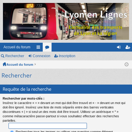
Accueil du forum
Rechercher
Connexion
ac
or
Inscription
on
ns
Accueil du forum
co
u
ne
cri
Rechercher
ur
m
xi
pti
ci
s
on
on
Requête de la recherche
s
Rechercher par mots-clés :
Insérez le caractère « + » devant un mot qui doit être trouvé et « - » devant un mot qui
doit être ignoré. Insérez une liste de mots séparés entre des barres verticales
discontinues « | » si seul un des mots doit être trouvé. Utilisez un astérisque « * »
comme métacaractère passe-partout si vous souhaitez effectuer des recherches
partielles.
Rechercher tous les termes ou utiliser une question comme élément