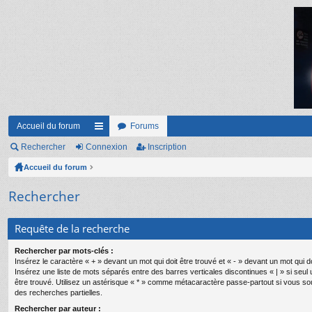
Accueil du forum
Forums
Rechercher
Connexion
ac
Inscription
Accueil du forum
co
ur
Rechercher
ci
Requête de la recherche
s
Rechercher par mots-clés :
Insérez le caractère « + » devant un mot qui doit être trouvé et « - » devant un mot qui do
Insérez une liste de mots séparés entre des barres verticales discontinues « | » si seul
être trouvé. Utilisez un astérisque « * » comme métacaractère passe-partout si vous so
des recherches partielles.
Rechercher par auteur :