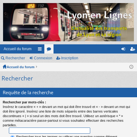
Accueil du forum
Rechercher
Connexion
ac
or
Inscription
on
ns
Accueil du forum
co
u
ne
cri
Rechercher
ur
m
xi
pti
ci
s
on
on
Requête de la recherche
s
Rechercher par mots-clés :
Insérez le caractère « + » devant un mot qui doit être trouvé et « - » devant un mot qui
doit être ignoré. Insérez une liste de mots séparés entre des barres verticales
discontinues « | » si seul un des mots doit être trouvé. Utilisez un astérisque « * »
comme métacaractère passe-partout si vous souhaitez effectuer des recherches
partielles.
Rechercher tous les termes ou utiliser une question comme élément