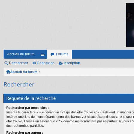
Accueil du forum
Forums
Rechercher
Connexion
ac
Inscription
Accueil du forum
co
ur
Rechercher
ci
Requête de la recherche
s
Rechercher par mots-clés :
Insérez le caractère « + » devant un mot qui doit être trouvé et « - » devant un mot qui do
Insérez une liste de mots séparés entre des barres verticales discontinues « | » si seul
être trouvé. Utilisez un astérisque « * » comme métacaractère passe-partout si vous so
des recherches partielles.
Rechercher par auteur :