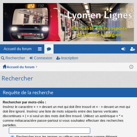
Accueil du forum
Rechercher
Connexion
ac
or
Inscription
on
ns
Accueil du forum
co
u
ne
cri
Rechercher
ur
m
xi
pti
ci
s
on
on
Requête de la recherche
s
Rechercher par mots-clés :
Insérez le caractère « + » devant un mot qui doit être trouvé et « - » devant un mot qui
doit être ignoré. Insérez une liste de mots séparés entre des barres verticales
discontinues « | » si seul un des mots doit être trouvé. Utilisez un astérisque « * »
comme métacaractère passe-partout si vous souhaitez effectuer des recherches
partielles.
Rechercher tous les termes ou utiliser une question comme élément