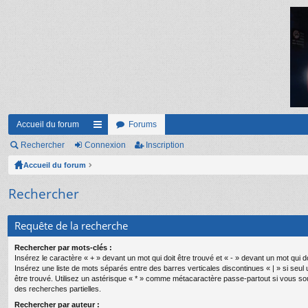
Accueil du forum
Forums
Rechercher
Connexion
ac
Inscription
Accueil du forum
co
ur
Rechercher
ci
Requête de la recherche
s
Rechercher par mots-clés :
Insérez le caractère « + » devant un mot qui doit être trouvé et « - » devant un mot qui do
Insérez une liste de mots séparés entre des barres verticales discontinues « | » si seul
être trouvé. Utilisez un astérisque « * » comme métacaractère passe-partout si vous so
des recherches partielles.
Rechercher par auteur :