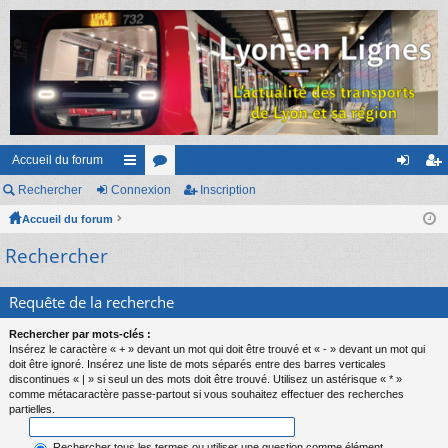
Accueil du forum
Rechercher
Connexion
ac
or
Inscription
on
ns
Accueil du forum
co
u
ne
cri
Rechercher
ur
m
xi
pti
ci
s
on
on
Requête de la recherche
s
Rechercher par mots-clés :
Insérez le caractère « + » devant un mot qui doit être trouvé et « - » devant un mot qui
doit être ignoré. Insérez une liste de mots séparés entre des barres verticales
discontinues « | » si seul un des mots doit être trouvé. Utilisez un astérisque « * »
comme métacaractère passe-partout si vous souhaitez effectuer des recherches
partielles.
Rechercher tous les termes ou utiliser une question comme élément