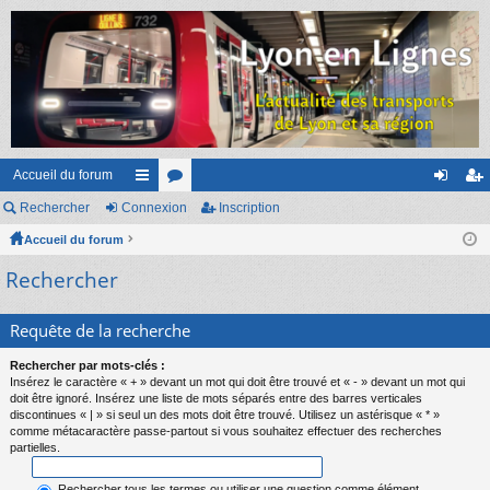
Accueil du forum
Rechercher
Connexion
ac
or
Inscription
on
ns
Accueil du forum
co
u
ne
cri
Rechercher
ur
m
xi
pti
ci
s
on
on
Requête de la recherche
s
Rechercher par mots-clés :
Insérez le caractère « + » devant un mot qui doit être trouvé et « - » devant un mot qui
doit être ignoré. Insérez une liste de mots séparés entre des barres verticales
discontinues « | » si seul un des mots doit être trouvé. Utilisez un astérisque « * »
comme métacaractère passe-partout si vous souhaitez effectuer des recherches
partielles.
Rechercher tous les termes ou utiliser une question comme élément