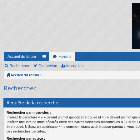
Accueil du forum
Forums
Rechercher
Connexion
ac
Inscription
Accueil du forum
co
ur
Rechercher
ci
Requête de la recherche
s
Rechercher par mots-clés :
Insérez le caractère « + » devant un mot qui doit être trouvé et « - » devant un mot qui do
Insérez une liste de mots séparés entre des barres verticales discontinues « | » si seul
être trouvé. Utilisez un astérisque « * » comme métacaractère passe-partout si vous so
des recherches partielles.
Rechercher par auteur :