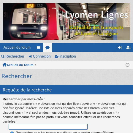
Accueil du forum
Rechercher
Connexion
ac
or
Inscription
on
ns
Accueil du forum
co
u
ne
cri
Rechercher
ur
m
xi
pti
ci
s
on
on
Requête de la recherche
s
Rechercher par mots-clés :
Insérez le caractère « + » devant un mot qui doit être trouvé et « - » devant un mot qui
doit être ignoré. Insérez une liste de mots séparés entre des barres verticales
discontinues « | » si seul un des mots doit être trouvé. Utilisez un astérisque « * »
comme métacaractère passe-partout si vous souhaitez effectuer des recherches
partielles.
Rechercher tous les termes ou utiliser une question comme élément