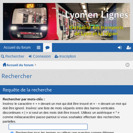
Accueil du forum
Rechercher
Connexion
ac
or
Inscription
on
ns
Accueil du forum
co
u
ne
cri
Rechercher
ur
m
xi
pti
ci
s
on
on
Requête de la recherche
s
Rechercher par mots-clés :
Insérez le caractère « + » devant un mot qui doit être trouvé et « - » devant un mot qui
doit être ignoré. Insérez une liste de mots séparés entre des barres verticales
discontinues « | » si seul un des mots doit être trouvé. Utilisez un astérisque « * »
comme métacaractère passe-partout si vous souhaitez effectuer des recherches
partielles.
Rechercher tous les termes ou utiliser une question comme élément