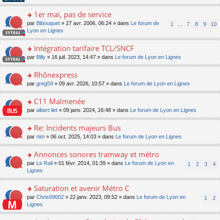
pl
g
s
n
e
u
e
ult
1er mai, pas de service
lu
s
s
n
er
le
s
ré
o
par
Bibouquet
» 27 avr. 2006, 06:24 » dans
Le forum de
1
…
7
8
9
10
o
le
pl
a
c
n
Lyon en Lignes
n
m
u
g
e
s
lu
e
s
e
nt
ult
Intégration tarifaire TCL/SNCF
le
s
ré
n
er
pl
s
c
o
par
Billy
» 16 juil. 2023, 14:47 » dans
Le forum de Lyon en Lignes
o
le
u
a
e
n
n
m
s
g
nt
s
Rhônexpress
lu
e
ré
e
ult
le
s
c
o
par
greg59
» 09 avr. 2026, 10:57 » dans
Le forum de Lyon en Lignes
n
er
pl
s
e
n
o
le
u
a
nt
s
C11 Malmenée
n
m
s
g
ult
lu
e
ré
o
par
albert liet
» 09 janv. 2024, 16:48 » dans
Le forum de Lyon en Lignes
e
er
le
s
c
n
n
le
pl
s
e
s
Re: Incidents majeurs Bus
o
m
u
a
nt
ult
n
e
s
o
par
nim
» 06 oct. 2025, 14:03 » dans
Le forum de Lyon en Lignes
g
er
lu
s
ré
n
e
le
le
s
c
s
Annonces sonores tramway et métro
n
m
pl
a
e
ult
o
e
u
o
par
Le Rail
» 01 févr. 2014, 01:39 » dans
Le forum de Lyon en
1
2
3
4
g
nt
er
n
s
s
n
Lignes
e
le
lu
s
ré
s
n
m
le
a
c
ult
Saturation et avenir Métro C
o
e
pl
g
e
er
n
s
u
o
par
Chris69002
» 22 janv. 2023, 09:52 » dans
Le forum de Lyon en
1
2
e
nt
le
lu
s
s
n
Lignes
n
m
le
a
ré
s
o
e
pl
g
c
ult