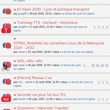
c
n
en Lignes
n
m
pl
a
e
s
o
e
u
g
nt
ult
JO Alpes 2030 : Lyon et politique transport
n
s
s
e
er
lu
s
ré
o
par
greg59
» 29 juin 2026, 19:51 » dans
Le forum de Lyon en Lignes
n
le
le
a
c
n
o
m
pl
g
e
s
Tramway T10 : Gerland - Venissieux
n
e
u
e
nt
ult
lu
s
s
o
par
greg59
» 17 août 2021, 21:02 » dans
Le forum de Lyon en
1
2
3
4
n
er
le
s
ré
n
Lignes
o
le
pl
a
c
s
n
m
u
g
e
ult
lu
e
s
e
nt
er
SYTRAL Mobilités les conseillers issus de la Métropole
le
o
s
ré
n
le
pl
n
2026 - 2032
s
c
o
m
u
s
a
e
n
par
nanar
» 01 mai 2026, 18:00 » dans
Le forum de Lyon en Lignes
e
s
ult
g
nt
lu
s
ré
er
e
le
Vélo, vélo, vélo
s
c
le
n
pl
a
e
m
o
o
par
nanar
» 06 juin 2008, 12:03 » dans
Le forum de Lyon
1
…
18
19
20
21
u
g
nt
e
n
n
en Lignes
s
e
s
lu
s
ré
n
s
le
ult
[Vienne] Réseau L'va
c
o
a
pl
er
e
n
o
par
LEL - admin
» 31 août 2008, 11:26 » dans
Le forum de Lyon en
1
2
3
g
u
le
nt
lu
n
Lignes
e
s
m
le
s
n
ré
e
pl
ult
Seconde vie pour les bus TCL
o
c
s
u
er
n
e
s
o
par
bus64
» 06 sept. 2007, 11:40 » dans
Le forum de Lyon en Lignes
1
2
3
s
le
lu
nt
a
n
ré
m
le
g
s
Questions / réponses "rapides"
c
e
pl
e