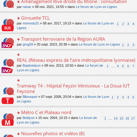
Aménagement Rive droite du Rhône : consultation
n
s
u
e
e
er
lu
s
s
o
par
nanar
» 08 nov. 2021, 14:55 » dans
Le forum de Lyon en Lignes
n
nt
le
le
a
ré
n
o
m
pl
g
c
s
Girouette TCL
n
e
u
e
e
ult
lu
s
s
o
par
momodu31
» 08 avr. 2017, 19:15 » dans
Le forum de Lyon en
1
2
3
4
n
nt
er
le
s
ré
n
Lignes
o
le
pl
a
c
s
n
m
u
g
e
ult
Transport ferroviaire de la Région AURA
lu
e
s
e
nt
er
le
s
ré
o
par
greg59
» 20 sept. 2023, 20:38 » dans
Le forum de Lyon en Lignes
1
2
3
n
le
pl
s
c
n
o
m
u
a
e
s
n
e
s
g
nt
ult
REAL (Réseau express de l'aire métropolitaine lyonnaise)
lu
o
s
ré
e
er
le
n
s
c
par
Baptistelyon
» 08 nov. 2013, 10:50 » dans
Le forum de
1
…
4
5
6
7
n
le
pl
s
a
e
Lyon en Lignes
o
m
u
ult
g
nt
n
e
s
er
e
lu
s
ré
le
n
Tramway T4 : Hôpital Feyzin Vénissieux - La Doua IUT
le
o
s
c
m
o
pl
n
Feyssine
a
e
e
n
u
s
g
nt
s
lu
par
Bibouquet
» 07 sept. 2008, 20:04 » dans
Le forum de Lyon
1
2
3
4
5
s
ult
e
s
le
en Lignes
ré
er
n
a
pl
c
le
o
g
u
Métro C et Plateau nord
e
m
n
e
s
nt
e
lu
o
par
Boblyon
» 15 nov. 2004, 10:15 » dans
Le forum de
1
…
14
15
16
17
n
ré
s
le
n
Lyon en Lignes
o
c
s
pl
s
n
e
a
u
ult
Nouvelles photos et vidéos (8)
lu
nt
g
s
er