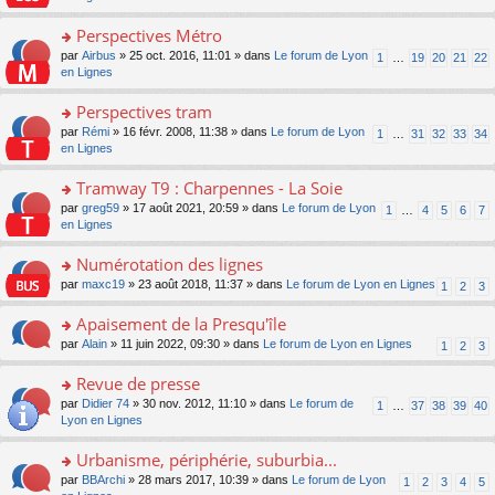
m
u
g
nt
s
lu
e
s
e
ult
Perspectives Métro
le
s
ré
n
er
pl
s
c
o
par
Airbus
» 25 oct. 2016, 11:01 » dans
Le forum de Lyon
1
…
19
20
21
22
o
le
u
a
e
n
en Lignes
n
m
s
g
nt
s
lu
e
ré
e
ult
Perspectives tram
le
s
c
n
er
pl
s
e
o
par
Rémi
» 16 févr. 2008, 11:38 » dans
Le forum de Lyon
1
…
31
32
33
34
o
le
u
a
nt
n
en Lignes
n
m
s
g
s
lu
e
ré
e
ult
Tramway T9 : Charpennes - La Soie
le
s
c
n
er
pl
s
e
o
par
greg59
» 17 août 2021, 20:59 » dans
Le forum de Lyon
1
…
4
5
6
7
o
le
u
a
nt
n
en Lignes
n
m
s
g
s
lu
e
ré
e
ult
Numérotation des lignes
le
s
c
n
er
pl
s
e
o
par
maxc19
» 23 août 2018, 11:37 » dans
Le forum de Lyon en Lignes
1
2
3
o
le
u
a
nt
n
n
m
s
g
s
Apaisement de la Presqu'île
lu
e
ré
e
ult
le
s
c
o
par
Alain
» 11 juin 2022, 09:30 » dans
Le forum de Lyon en Lignes
1
2
3
n
er
pl
s
e
n
o
le
u
a
nt
s
Revue de presse
n
m
s
g
ult
lu
e
ré
o
par
Didier 74
» 30 nov. 2012, 11:10 » dans
Le forum de
1
…
37
38
39
40
e
er
le
s
c
n
Lyon en Lignes
n
le
pl
s
e
s
o
m
u
a
nt
ult
Urbanisme, périphérie, suburbia...
n
e
s
g
er
lu
s
ré
o
par
BBArchi
» 28 mars 2017, 10:39 » dans
Le forum de Lyon
1
2
3
4
5
e
le
le
s