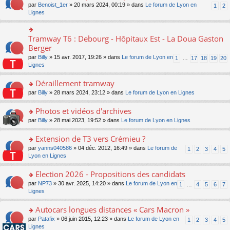
ult
e
s
o
par
Benoist_1er
» 20 mars 2024, 00:19 » dans
Le forum de Lyon en
u
1
2
n
er
nt
s
n
Lignes
s
o
le
a
s
ré
n
m
g
ult
c
lu
e
e
er
e
Tramway T6 : Debourg - Hôpitaux Est - La Doua Gaston
le
o
s
n
le
nt
pl
n
Berger
s
o
m
u
s
a
n
par
Billy
» 15 avr. 2017, 19:26 » dans
Le forum de Lyon en
1
…
17
18
19
20
e
s
ult
g
lu
Lignes
s
ré
er
e
le
s
c
le
n
pl
Déraillement tramway
a
e
m
o
u
g
nt
e
n
o
par
Billy
» 28 mars 2024, 23:12 » dans
Le forum de Lyon en Lignes
s
e
s
lu
n
ré
n
s
le
s
Photos et vidéos d'archives
c
o
a
pl
ult
e
n
o
par
Billy
» 28 mai 2023, 19:52 » dans
Le forum de Lyon en Lignes
g
u
er
nt
lu
n
e
s
le
le
s
Extension de T3 vers Crémieu ?
n
ré
m
pl
ult
o
c
e
o
par
yanns040586
» 04 déc. 2012, 16:49 » dans
Le forum de
1
2
3
4
5
u
er
n
e
s
n
Lyon en Lignes
s
le
lu
nt
s
s
ré
m
le
a
ult
Election 2026 - Propositions des candidats
c
e
pl
g
er
e
s
o
par
NP73
» 30 avr. 2025, 14:20 » dans
Le forum de Lyon en
u
1
…
4
5
6
7
e
le
nt
s
n
Lignes
s
n
m
a
s
ré
o
e
g
ult
c
Autocars longues distances « Cars Macron »
n
s
e
er
e
lu
s
o
par
Patafix
» 06 juin 2015, 12:23 » dans
Le forum de Lyon en
1
2
3
4
5
n
le
nt
le
a
n
Lignes
o
m