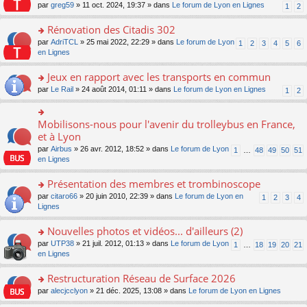
s
par
greg59
» 11 oct. 2024, 19:37 » dans
Le forum de Lyon en Lignes
1
2
ult
er
Rénovation des Citadis 302
le
m
o
par
AdriTCL
» 25 mai 2022, 22:29 » dans
Le forum de Lyon
1
2
3
4
5
6
e
n
en Lignes
s
s
s
ult
Jeux en rapport avec les transports en commun
a
er
o
par
Le Rail
» 24 août 2014, 01:11 » dans
Le forum de Lyon en Lignes
1
2
g
le
n
e
m
s
n
e
ult
Mobilisons-nous pour l'avenir du trolleybus en France,
o
o
s
er
n
n
et à Lyon
s
le
lu
s
a
par
Airbus
» 26 avr. 2012, 18:52 » dans
Le forum de Lyon
1
…
48
49
50
51
m
le
ult
g
en Lignes
e
pl
er
e
s
u
le
n
Présentation des membres et trombinoscope
s
s
m
o
a
ré
e
n
o
par
citaro66
» 20 juin 2010, 22:39 » dans
Le forum de Lyon en
1
2
3
4
g
c
s
lu
n
Lignes
e
e
s
le
s
n
nt
a
pl
ult
Nouvelles photos et vidéos... d'ailleurs (2)
o
g
u
er
n
o
par
UTP38
» 21 juil. 2012, 01:13 » dans
Le forum de Lyon
1
…
18
19
20
21
e
s
le
lu
n
en Lignes
n
ré
m
le
s
o
c
e
pl
ult
Restructuration Réseau de Surface 2026
n
e
s
u
er
lu
nt
s
o
par
alecjcclyon
» 21 déc. 2025, 13:08 » dans
Le forum de Lyon en Lignes
s
le
le
a
n
ré
m