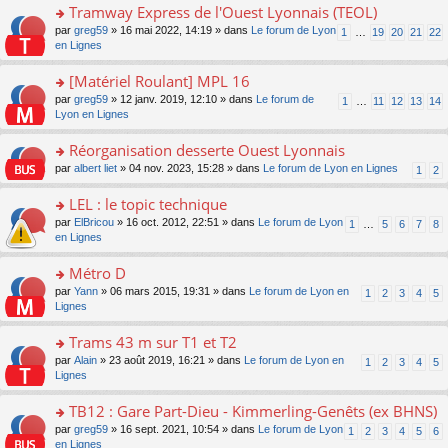
pl
g
s
Tramway Express de l'Ouest Lyonnais (TEOL)
c
e
u
e
ult
e
s
o
par
greg59
» 16 mai 2022, 14:19 » dans
Le forum de Lyon
s
1
…
19
20
21
22
n
er
nt
s
n
en Lignes
ré
o
le
a
s
c
n
m
g
ult
e
[Matériel Roulant] MPL 16
lu
e
e
er
nt
le
s
o
par
greg59
» 12 janv. 2019, 12:10 » dans
Le forum de
1
…
11
12
13
14
n
le
pl
s
n
Lyon en Lignes
o
m
u
a
s
n
e
s
g
ult
Réorganisation desserte Ouest Lyonnais
lu
s
ré
e
er
le
s
c
o
par
albert liet
» 04 nov. 2023, 15:28 » dans
Le forum de Lyon en Lignes
1
2
n
le
pl
a
e
n
o
m
u
g
nt
s
LEL : le topic technique
n
e
s
e
ult
lu
s
ré
o
par
ElBricou
» 16 oct. 2012, 22:51 » dans
Le forum de Lyon
1
…
5
6
7
8
n
er
le
s
c
n
en Lignes
o
le
pl
a
e
s
n
m
u
g
nt
ult
Métro D
lu
e
s
e
er
le
s
ré
o
par
Yann
» 06 mars 2015, 19:31 » dans
Le forum de Lyon en
1
2
3
4
5
n
le
pl
s
c
n
Lignes
o
m
u
a
e
s
n
e
s
g
nt
ult
Trams 43 m sur T1 et T2
lu
s
ré
e
er
le
s
c
o
par
Alain
» 23 août 2019, 16:21 » dans
Le forum de Lyon en
1
2
3
4
5
n
le
pl
a
e
n
Lignes
o
m
u
g
nt
s
n
e
s
e
ult
TB12 : Gare Part-Dieu - Kimmerling-Genêts (ex BHNS)
lu
s
ré
n
er
le
s
c
o
par
greg59
» 16 sept. 2021, 10:54 » dans
Le forum de Lyon
1
2
3
4
5
6
o
le
pl
a
e
n
en Lignes
n