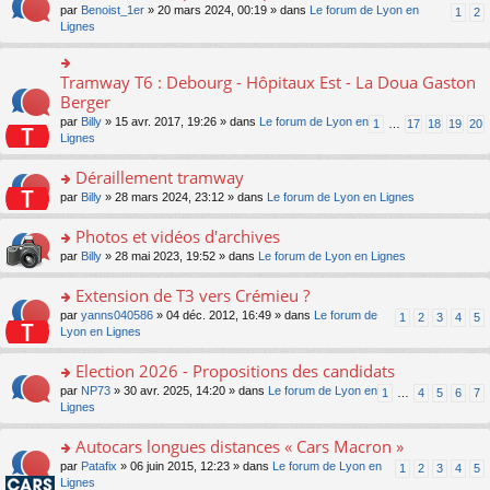
ult
e
s
o
par
Benoist_1er
» 20 mars 2024, 00:19 » dans
Le forum de Lyon en
u
1
2
n
er
nt
s
n
Lignes
s
o
le
a
s
ré
n
m
g
ult
c
lu
e
e
er
e
Tramway T6 : Debourg - Hôpitaux Est - La Doua Gaston
le
o
s
n
le
nt
pl
n
Berger
s
o
m
u
s
a
n
par
Billy
» 15 avr. 2017, 19:26 » dans
Le forum de Lyon en
1
…
17
18
19
20
e
s
ult
g
lu
Lignes
s
ré
er
e
le
s
c
le
n
pl
Déraillement tramway
a
e
m
o
u
g
nt
e
n
o
par
Billy
» 28 mars 2024, 23:12 » dans
Le forum de Lyon en Lignes
s
e
s
lu
n
ré
n
s
le
s
Photos et vidéos d'archives
c
o
a
pl
ult
e
n
o
par
Billy
» 28 mai 2023, 19:52 » dans
Le forum de Lyon en Lignes
g
u
er
nt
lu
n
e
s
le
le
s
Extension de T3 vers Crémieu ?
n
ré
m
pl
ult
o
c
e
o
par
yanns040586
» 04 déc. 2012, 16:49 » dans
Le forum de
1
2
3
4
5
u
er
n
e
s
n
Lyon en Lignes
s
le
lu
nt
s
s
ré
m
le
a
ult
Election 2026 - Propositions des candidats
c
e
pl
g
er
e
s
o
par
NP73
» 30 avr. 2025, 14:20 » dans
Le forum de Lyon en
u
1
…
4
5
6
7
e
le
nt
s
n
Lignes
s
n
m
a
s
ré
o
e
g
ult
c
Autocars longues distances « Cars Macron »
n
s
e
er
e
lu
s
o
par
Patafix
» 06 juin 2015, 12:23 » dans
Le forum de Lyon en
1
2
3
4
5
n
le
nt
le
a
n
Lignes
o
m