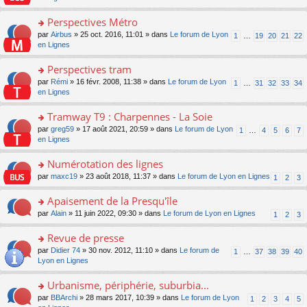
m
u
g
nt
s
lu
e
s
e
ult
Perspectives Métro
le
s
ré
n
er
pl
s
c
o
par
Airbus
» 25 oct. 2016, 11:01 » dans
Le forum de Lyon
1
…
19
20
21
22
o
le
u
a
e
n
en Lignes
n
m
s
g
nt
s
lu
e
ré
e
ult
Perspectives tram
le
s
c
n
er
pl
s
e
o
par
Rémi
» 16 févr. 2008, 11:38 » dans
Le forum de Lyon
1
…
31
32
33
34
o
le
u
a
nt
n
en Lignes
n
m
s
g
s
lu
e
ré
e
ult
Tramway T9 : Charpennes - La Soie
le
s
c
n
er
pl
s
e
o
par
greg59
» 17 août 2021, 20:59 » dans
Le forum de Lyon
1
…
4
5
6
7
o
le
u
a
nt
n
en Lignes
n
m
s
g
s
lu
e
ré
e
ult
Numérotation des lignes
le
s
c
n
er
pl
s
e
o
par
maxc19
» 23 août 2018, 11:37 » dans
Le forum de Lyon en Lignes
1
2
3
o
le
u
a
nt
n
n
m
s
g
s
Apaisement de la Presqu'île
lu
e
ré
e
ult
le
s
c
o
par
Alain
» 11 juin 2022, 09:30 » dans
Le forum de Lyon en Lignes
1
2
3
n
er
pl
s
e
n
o
le
u
a
nt
s
Revue de presse
n
m
s
g
ult
lu
e
ré
o
par
Didier 74
» 30 nov. 2012, 11:10 » dans
Le forum de
1
…
37
38
39
40
e
er
le
s
c
n
Lyon en Lignes
n
le
pl
s
e
s
o
m
u
a
nt
ult
Urbanisme, périphérie, suburbia...
n
e
s
g
er
lu
s
ré
o
par
BBArchi
» 28 mars 2017, 10:39 » dans
Le forum de Lyon
1
2
3
4
5
e
le
le
s