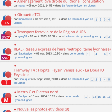
Aménagement Rive droite du Rhône : consultation
n
s
u
e
e
er
lu
s
s
o
par
nanar
» 08 nov. 2021, 14:55 » dans
Le forum de Lyon en Lignes
n
nt
le
le
a
ré
n
o
m
pl
g
c
s
Girouette TCL
n
e
u
e
e
ult
lu
s
s
o
par
momodu31
» 08 avr. 2017, 19:15 » dans
Le forum de Lyon en
1
2
3
4
n
nt
er
le
s
ré
n
Lignes
o
le
pl
a
c
s
n
m
u
g
e
ult
Transport ferroviaire de la Région AURA
lu
e
s
e
nt
er
le
s
ré
o
par
greg59
» 20 sept. 2023, 20:38 » dans
Le forum de Lyon en Lignes
1
2
3
n
le
pl
s
c
n
o
m
u
a
e
s
n
e
s
g
nt
ult
REAL (Réseau express de l'aire métropolitaine lyonnaise)
lu
o
s
ré
e
er
le
n
s
c
par
Baptistelyon
» 08 nov. 2013, 10:50 » dans
Le forum de
1
…
4
5
6
7
n
le
pl
s
a
e
Lyon en Lignes
o
m
u
ult
g
nt
n
e
s
er
e
lu
s
ré
le
n
Tramway T4 : Hôpital Feyzin Vénissieux - La Doua IUT
le
o
s
c
m
o
pl
n
Feyssine
a
e
e
n
u
s
g
nt
s
lu
par
Bibouquet
» 07 sept. 2008, 20:04 » dans
Le forum de Lyon
1
2
3
4
5
s
ult
e
s
le
en Lignes
ré
er
n
a
pl
c
le
o
g
u
Métro C et Plateau nord
e
m
n
e
s
nt
e
lu
o
par
Boblyon
» 15 nov. 2004, 10:15 » dans
Le forum de
1
…
14
15
16
17
n
ré
s
le
n
Lyon en Lignes
o
c
s
pl
s
n
e
a
u
ult
Nouvelles photos et vidéos (8)
lu
nt
g
s
er