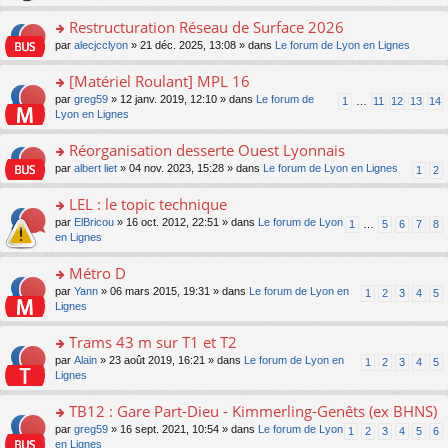
le
s
o
c
e
pl
ult
Restructuration Réseau de Surface 2026
n
e
s
u
er
lu
nt
s
o
par
alecjcclyon
» 21 déc. 2025, 13:08 » dans
Le forum de Lyon en Lignes
s
le
le
a
n
ré
m
pl
g
s
[Matériel Roulant] MPL 16
c
e
u
e
ult
e
s
o
par
greg59
» 12 janv. 2019, 12:10 » dans
Le forum de
s
1
…
11
12
13
14
n
er
nt
s
n
Lyon en Lignes
ré
o
le
a
s
c
n
m
g
ult
e
Réorganisation desserte Ouest Lyonnais
lu
e
e
er
nt
le
s
o
par
albert liet
» 04 nov. 2023, 15:28 » dans
Le forum de Lyon en Lignes
1
2
n
le
pl
s
n
o
m
u
a
s
LEL : le topic technique
n
e
s
g
ult
lu
s
ré
o
par
ElBricou
» 16 oct. 2012, 22:51 » dans
Le forum de Lyon
1
…
5
6
7
8
e
er
le
s
c
n
en Lignes
n
le
pl
a
e
s
o
m
u
g
nt
ult
Métro D
n
e
s
e
er
lu
s
ré
o
par
Yann
» 06 mars 2015, 19:31 » dans
Le forum de Lyon en
1
2
3
4
5
n
le
le
s
c
n
Lignes
o
m
pl
a
e
s
n
e
u
g
nt
ult
Trams 43 m sur T1 et T2
lu
s
s
e
er
le
s
ré
o
par
Alain
» 23 août 2019, 16:21 » dans
Le forum de Lyon en
1
2
3
4
5
n
le
pl
a
c
n
Lignes
o
m
u
g
e
s
n
e
s
e
nt
ult
TB12 : Gare Part-Dieu - Kimmerling-Genêts (ex BHNS)
lu
s
ré
n
er
le
s
c
o
par
greg59
» 16 sept. 2021, 10:54 » dans
Le forum de Lyon
1
2
3
4
5
6
o
le
pl
a
e
n
en Lignes
n