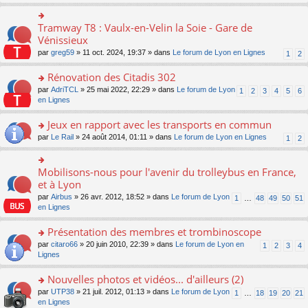
s
ult
er
Tramway T8 : Vaulx-en-Velin la Soie - Gare de
o
le
n
Vénissieux
m
s
par
greg59
» 11 oct. 2024, 19:37 » dans
Le forum de Lyon en Lignes
1
2
e
ult
s
er
Rénovation des Citadis 302
s
le
a
m
o
par
AdriTCL
» 25 mai 2022, 22:29 » dans
Le forum de Lyon
1
2
3
4
5
6
g
e
n
en Lignes
e
s
s
n
s
ult
Jeux en rapport avec les transports en commun
o
a
er
n
o
par
Le Rail
» 24 août 2014, 01:11 » dans
Le forum de Lyon en Lignes
1
2
g
le
lu
n
e
m
le
s
n
e
pl
ult
Mobilisons-nous pour l'avenir du trolleybus en France,
o
o
s
u
er
n
n
et à Lyon
s
s
le
lu
s
a
par
Airbus
» 26 avr. 2012, 18:52 » dans
Le forum de Lyon
1
…
48
49
50
51
ré
m
le
ult
g
en Lignes
c
e
pl
er
e
e
s
u
le
n
Présentation des membres et trombinoscope
nt
s
s
m
o
a
ré
e
n
o
par
citaro66
» 20 juin 2010, 22:39 » dans
Le forum de Lyon en
1
2
3
4
g
c
s
lu
n
Lignes
e
e
s
le
s
n
nt
a
pl
ult
Nouvelles photos et vidéos... d'ailleurs (2)
o
g
u
er
n
o
par
UTP38
» 21 juil. 2012, 01:13 » dans
Le forum de Lyon
1
…
18
19
20
21
e
s
le
lu
n
en Lignes
n
ré
m