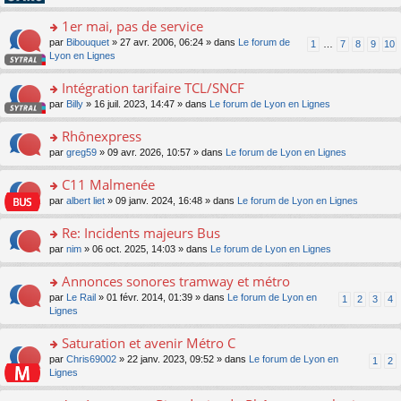
pl
g
s
n
e
u
e
ult
1er mai, pas de service
lu
s
s
n
er
le
s
ré
o
par
Bibouquet
» 27 avr. 2006, 06:24 » dans
Le forum de
1
…
7
8
9
10
o
le
pl
a
c
n
Lyon en Lignes
n
m
u
g
e
s
lu
e
s
e
nt
ult
Intégration tarifaire TCL/SNCF
le
s
ré
n
er
pl
s
c
o
par
Billy
» 16 juil. 2023, 14:47 » dans
Le forum de Lyon en Lignes
o
le
u
a
e
n
n
m
s
g
nt
s
Rhônexpress
lu
e
ré
e
ult
le
s
c
o
par
greg59
» 09 avr. 2026, 10:57 » dans
Le forum de Lyon en Lignes
n
er
pl
s
e
n
o
le
u
a
nt
s
C11 Malmenée
n
m
s
g
ult
lu
e
ré
o
par
albert liet
» 09 janv. 2024, 16:48 » dans
Le forum de Lyon en Lignes
e
er
le
s
c
n
n
le
pl
s
e
s
Re: Incidents majeurs Bus
o
m
u
a
nt
ult
n
e
s
o
par
nim
» 06 oct. 2025, 14:03 » dans
Le forum de Lyon en Lignes
g
er
lu
s
ré
n
e
le
le
s
c
s
Annonces sonores tramway et métro
n
m
pl
a
e
ult
o
e
u
o
par
Le Rail
» 01 févr. 2014, 01:39 » dans
Le forum de Lyon en
1
2
3
4
g
nt
er
n
s
s
n
Lignes
e
le
lu
s
ré
s
n
m
le
a
c
ult
Saturation et avenir Métro C
o
e
pl
g
e
er
n
s
u
o
par
Chris69002
» 22 janv. 2023, 09:52 » dans
Le forum de Lyon en
1
2
e
nt
le
lu
s
s
n
Lignes
n
m
le
a
ré
s
o
e
pl
g
c
ult