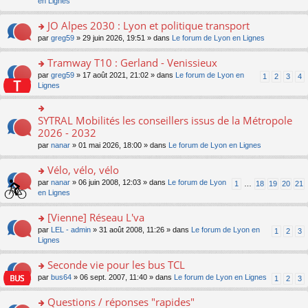
c
n
en Lignes
n
m
pl
a
e
s
o
e
u
g
nt
ult
JO Alpes 2030 : Lyon et politique transport
n
s
s
e
er
lu
s
ré
o
par
greg59
» 29 juin 2026, 19:51 » dans
Le forum de Lyon en Lignes
n
le
le
a
c
n
o
m
pl
g
e
s
Tramway T10 : Gerland - Venissieux
n
e
u
e
nt
ult
lu
s
s
o
par
greg59
» 17 août 2021, 21:02 » dans
Le forum de Lyon en
1
2
3
4
n
er
le
s
ré
n
Lignes
o
le
pl
a
c
s
n
m
u
g
e
ult
lu
e
s
e
nt
er
SYTRAL Mobilités les conseillers issus de la Métropole
le
o
s
ré
n
le
pl
n
2026 - 2032
s
c
o
m
u
s
a
e
n
par
nanar
» 01 mai 2026, 18:00 » dans
Le forum de Lyon en Lignes
e
s
ult
g
nt
lu
s
ré
er
e
le
Vélo, vélo, vélo
s
c
le
n
pl
a
e
m
o
o
par
nanar
» 06 juin 2008, 12:03 » dans
Le forum de Lyon
1
…
18
19
20
21
u
g
nt
e
n
n
en Lignes
s
e
s
lu
s
ré
n
s
le
ult
[Vienne] Réseau L'va
c
o
a
pl
er
e
n
o
par
LEL - admin
» 31 août 2008, 11:26 » dans
Le forum de Lyon en
1
2
3
g
u
le
nt
lu
n
Lignes
e
s
m
le
s
n
ré
e
pl
ult
Seconde vie pour les bus TCL
o
c
s
u
er
n
e
s
o
par
bus64
» 06 sept. 2007, 11:40 » dans
Le forum de Lyon en Lignes
1
2
3
s
le
lu
nt
a
n
ré
m
le
g
s
Questions / réponses "rapides"
c
e
pl
e