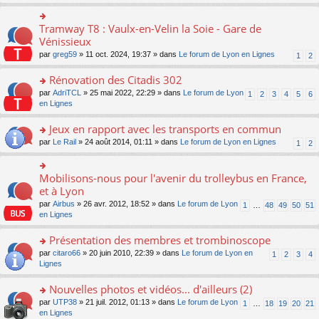
s
ult
er
Tramway T8 : Vaulx-en-Velin la Soie - Gare de
o
le
n
Vénissieux
m
s
par
greg59
» 11 oct. 2024, 19:37 » dans
Le forum de Lyon en Lignes
1
2
e
ult
s
er
Rénovation des Citadis 302
s
le
a
m
o
par
AdriTCL
» 25 mai 2022, 22:29 » dans
Le forum de Lyon
1
2
3
4
5
6
g
e
n
en Lignes
e
s
s
n
s
ult
Jeux en rapport avec les transports en commun
o
a
er
n
o
par
Le Rail
» 24 août 2014, 01:11 » dans
Le forum de Lyon en Lignes
1
2
g
le
lu
n
e
m
le
s
n
e
pl
ult
Mobilisons-nous pour l'avenir du trolleybus en France,
o
o
s
u
er
n
n
et à Lyon
s
s
le
lu
s
a
par
Airbus
» 26 avr. 2012, 18:52 » dans
Le forum de Lyon
1
…
48
49
50
51
ré
m
le
ult
g
en Lignes
c
e
pl
er
e
e
s
u
le
n
Présentation des membres et trombinoscope
nt
s
s
m
o
a
ré
e
n
o
par
citaro66
» 20 juin 2010, 22:39 » dans
Le forum de Lyon en
1
2
3
4
g
c
s
lu
n
Lignes
e
e
s
le
s
n
nt
a
pl
ult
Nouvelles photos et vidéos... d'ailleurs (2)
o
g
u
er
n
o
par
UTP38
» 21 juil. 2012, 01:13 » dans
Le forum de Lyon
1
…
18
19
20
21
e
s
le
lu
n
en Lignes
n
ré
m