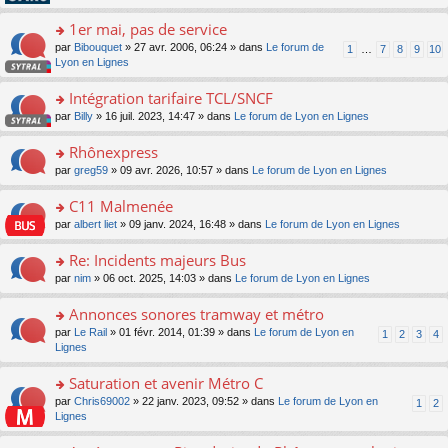
pl
g
s
n
e
u
e
ult
1er mai, pas de service
lu
s
s
n
er
le
s
ré
o
par
Bibouquet
» 27 avr. 2006, 06:24 » dans
Le forum de
1
…
7
8
9
10
o
le
pl
a
c
n
Lyon en Lignes
n
m
u
g
e
s
lu
e
s
e
nt
ult
Intégration tarifaire TCL/SNCF
le
s
ré
n
er
pl
s
c
o
par
Billy
» 16 juil. 2023, 14:47 » dans
Le forum de Lyon en Lignes
o
le
u
a
e
n
n
m
s
g
nt
s
Rhônexpress
lu
e
ré
e
ult
le
s
c
o
par
greg59
» 09 avr. 2026, 10:57 » dans
Le forum de Lyon en Lignes
n
er
pl
s
e
n
o
le
u
a
nt
s
C11 Malmenée
n
m
s
g
ult
lu
e
ré
o
par
albert liet
» 09 janv. 2024, 16:48 » dans
Le forum de Lyon en Lignes
e
er
le
s
c
n
n
le
pl
s
e
s
Re: Incidents majeurs Bus
o
m
u
a
nt
ult
n
e
s
o
par
nim
» 06 oct. 2025, 14:03 » dans
Le forum de Lyon en Lignes
g
er
lu
s
ré
n
e
le
le
s
c
s
Annonces sonores tramway et métro
n
m
pl
a
e
ult
o
e
u
o
par
Le Rail
» 01 févr. 2014, 01:39 » dans
Le forum de Lyon en
1
2
3
4
g
nt
er
n
s
s
n
Lignes
e
le
lu
s
ré
s
n
m
le
a
c
ult
Saturation et avenir Métro C
o
e
pl
g
e
er
n
s
u
o
par
Chris69002
» 22 janv. 2023, 09:52 » dans
Le forum de Lyon en
1
2
e
nt
le
lu
s
s
n
Lignes
n
m
le
a
ré
s
o
e
pl
g
c
ult