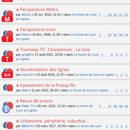
m
u
g
nt
s
lu
e
s
e
ult
Perspectives Métro
le
s
ré
n
er
pl
s
c
o
par
Airbus
» 25 oct. 2016, 11:01 » dans
Le forum de Lyon
1
…
19
20
21
22
o
le
u
a
e
n
en Lignes
n
m
s
g
nt
s
lu
e
ré
e
ult
Perspectives tram
le
s
c
n
er
pl
s
e
o
par
Rémi
» 16 févr. 2008, 11:38 » dans
Le forum de Lyon
1
…
31
32
33
34
o
le
u
a
nt
n
en Lignes
n
m
s
g
s
lu
e
ré
e
ult
Tramway T9 : Charpennes - La Soie
le
s
c
n
er
pl
s
e
o
par
greg59
» 17 août 2021, 20:59 » dans
Le forum de Lyon
1
…
4
5
6
7
o
le
u
a
nt
n
en Lignes
n
m
s
g
s
lu
e
ré
e
ult
Numérotation des lignes
le
s
c
n
er
pl
s
e
o
par
maxc19
» 23 août 2018, 11:37 » dans
Le forum de Lyon en Lignes
1
2
3
o
le
u
a
nt
n
n
m
s
g
s
Apaisement de la Presqu'île
lu
e
ré
e
ult
le
s
c
o
par
Alain
» 11 juin 2022, 09:30 » dans
Le forum de Lyon en Lignes
1
2
3
n
er
pl
s
e
n
o
le
u
a
nt
s
Revue de presse
n
m
s
g
ult
lu
e
ré
o
par
Didier 74
» 30 nov. 2012, 11:10 » dans
Le forum de
1
…
37
38
39
40
e
er
le
s
c
n
Lyon en Lignes
n
le
pl
s
e
s
o
m
u
a
nt
ult
Urbanisme, périphérie, suburbia...
n
e
s
g
er
lu
s
ré
o
par
BBArchi
» 28 mars 2017, 10:39 » dans
Le forum de Lyon
1
2
3
4
5
e
le
le
s