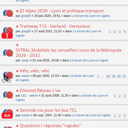
c
n
en Lignes
n
m
pl
a
e
s
o
e
u
g
nt
ult
JO Alpes 2030 : Lyon et politique transport
n
s
s
e
er
lu
s
ré
o
par
greg59
» 29 juin 2026, 19:51 » dans
Le forum de Lyon en Lignes
n
le
le
a
c
n
o
m
pl
g
e
s
Tramway T10 : Gerland - Venissieux
n
e
u
e
nt
ult
lu
s
s
o
par
greg59
» 17 août 2021, 21:02 » dans
Le forum de Lyon en
1
2
3
4
n
er
le
s
ré
n
Lignes
o
le
pl
a
c
s
n
m
u
g
e
ult
lu
e
s
e
nt
er
SYTRAL Mobilités les conseillers issus de la Métropole
le
o
s
ré
n
le
pl
n
2026 - 2032
s
c
o
m
u
s
a
e
n
par
nanar
» 01 mai 2026, 18:00 » dans
Le forum de Lyon en Lignes
e
s
ult
g
nt
lu
s
ré
er
e
le
Vélo, vélo, vélo
s
c
le
n
pl
a
e
m
o
o
par
nanar
» 06 juin 2008, 12:03 » dans
Le forum de Lyon
1
…
18
19
20
21
u
g
nt
e
n
n
en Lignes
s
e
s
lu
s
ré
n
s
le
ult
[Vienne] Réseau L'va
c
o
a
pl
er
e
n
o
par
LEL - admin
» 31 août 2008, 11:26 » dans
Le forum de Lyon en
1
2
3
g
u
le
nt
lu
n
Lignes
e
s
m
le
s
n
ré
e
pl
ult
Seconde vie pour les bus TCL
o
c
s
u
er
n
e
s
o
par
bus64
» 06 sept. 2007, 11:40 » dans
Le forum de Lyon en Lignes
1
2
3
s
le
lu
nt
a
n
ré
m
le
g
s
Questions / réponses "rapides"
c
e
pl
e