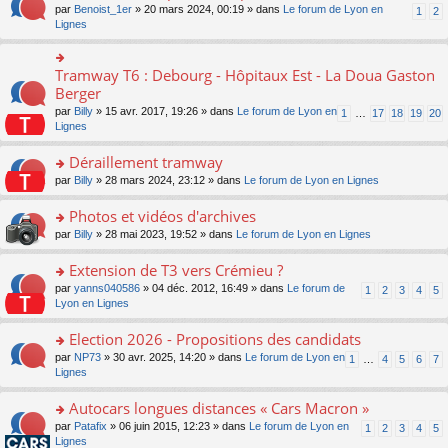
ult
e
s
o
par
Benoist_1er
» 20 mars 2024, 00:19 » dans
Le forum de Lyon en
u
1
2
n
er
nt
s
n
Lignes
s
o
le
a
s
ré
n
m
g
ult
c
lu
e
e
er
e
Tramway T6 : Debourg - Hôpitaux Est - La Doua Gaston
le
o
s
n
le
nt
pl
n
Berger
s
o
m
u
s
a
n
par
Billy
» 15 avr. 2017, 19:26 » dans
Le forum de Lyon en
1
…
17
18
19
20
e
s
ult
g
lu
Lignes
s
ré
er
e
le
s
c
le
n
pl
Déraillement tramway
a
e
m
o
u
g
nt
e
n
o
par
Billy
» 28 mars 2024, 23:12 » dans
Le forum de Lyon en Lignes
s
e
s
lu
n
ré
n
s
le
s
Photos et vidéos d'archives
c
o
a
pl
ult
e
n
o
par
Billy
» 28 mai 2023, 19:52 » dans
Le forum de Lyon en Lignes
g
u
er
nt
lu
n
e
s
le
le
s
Extension de T3 vers Crémieu ?
n
ré
m
pl
ult
o
c
e
o
par
yanns040586
» 04 déc. 2012, 16:49 » dans
Le forum de
1
2
3
4
5
u
er
n
e
s
n
Lyon en Lignes
s
le
lu
nt
s
s
ré
m
le
a
ult
Election 2026 - Propositions des candidats
c
e
pl
g
er
e
s
o
par
NP73
» 30 avr. 2025, 14:20 » dans
Le forum de Lyon en
u
1
…
4
5
6
7
e
le
nt
s
n
Lignes
s
n
m
a
s
ré
o
e
g
ult
c
Autocars longues distances « Cars Macron »
n
s
e
er
e
lu
s
o
par
Patafix
» 06 juin 2015, 12:23 » dans
Le forum de Lyon en
1
2
3
4
5
n
le
nt
le
a
n
Lignes
o
m