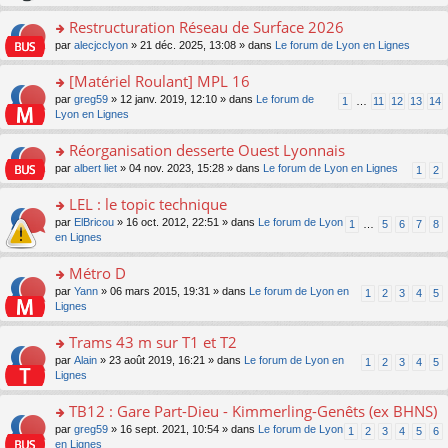
le
s
o
c
e
pl
ult
Restructuration Réseau de Surface 2026
n
e
s
u
er
lu
nt
s
o
par
alecjcclyon
» 21 déc. 2025, 13:08 » dans
Le forum de Lyon en Lignes
s
le
le
a
n
ré
m
pl
g
s
[Matériel Roulant] MPL 16
c
e
u
e
ult
e
s
o
par
greg59
» 12 janv. 2019, 12:10 » dans
Le forum de
s
1
…
11
12
13
14
n
er
nt
s
n
Lyon en Lignes
ré
o
le
a
s
c
n
m
g
ult
e
Réorganisation desserte Ouest Lyonnais
lu
e
e
er
nt
le
s
o
par
albert liet
» 04 nov. 2023, 15:28 » dans
Le forum de Lyon en Lignes
1
2
n
le
pl
s
n
o
m
u
a
s
LEL : le topic technique
n
e
s
g
ult
lu
s
ré
o
par
ElBricou
» 16 oct. 2012, 22:51 » dans
Le forum de Lyon
1
…
5
6
7
8
e
er
le
s
c
n
en Lignes
n
le
pl
a
e
s
o
m
u
g
nt
ult
Métro D
n
e
s
e
er
lu
s
ré
o
par
Yann
» 06 mars 2015, 19:31 » dans
Le forum de Lyon en
1
2
3
4
5
n
le
le
s
c
n
Lignes
o
m
pl
a
e
s
n
e
u
g
nt
ult
Trams 43 m sur T1 et T2
lu
s
s
e
er
le
s
ré
o
par
Alain
» 23 août 2019, 16:21 » dans
Le forum de Lyon en
1
2
3
4
5
n
le
pl
a
c
n
Lignes
o
m
u
g
e
s
n
e
s
e
nt
ult
TB12 : Gare Part-Dieu - Kimmerling-Genêts (ex BHNS)
lu
s
ré
n
er
le
s
c
o
par
greg59
» 16 sept. 2021, 10:54 » dans
Le forum de Lyon
1
2
3
4
5
6
o
le
pl
a
e
n
en Lignes
n