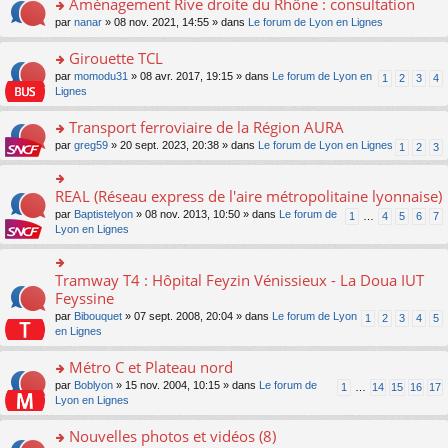
Aménagement Rive droite du Rhône : consultation
n
s
u
e
e
er
lu
s
s
o
par
nanar
» 08 nov. 2021, 14:55 » dans
Le forum de Lyon en Lignes
n
nt
le
le
a
ré
n
o
m
pl
g
c
s
Girouette TCL
n
e
u
e
e
ult
lu
s
s
o
par
momodu31
» 08 avr. 2017, 19:15 » dans
Le forum de Lyon en
1
2
3
4
n
nt
er
le
s
ré
n
Lignes
o
le
pl
a
c
s
n
m
u
g
e
ult
Transport ferroviaire de la Région AURA
lu
e
s
e
nt
er
le
s
ré
o
par
greg59
» 20 sept. 2023, 20:38 » dans
Le forum de Lyon en Lignes
1
2
3
n
le
pl
s
c
n
o
m
u
a
e
s
n
e
s
g
nt
ult
REAL (Réseau express de l'aire métropolitaine lyonnaise)
lu
o
s
ré
e
er
le
n
s
c
par
Baptistelyon
» 08 nov. 2013, 10:50 » dans
Le forum de
1
…
4
5
6
7
n
le
pl
s
a
e
Lyon en Lignes
o
m
u
ult
g
nt
n
e
s
er
e
lu
s
ré
le
n
Tramway T4 : Hôpital Feyzin Vénissieux - La Doua IUT
le
o
s
c
m
o
pl
n
Feyssine
a
e
e
n
u
s
g
nt
s
lu
par
Bibouquet
» 07 sept. 2008, 20:04 » dans
Le forum de Lyon
1
2
3
4
5
s
ult
e
s
le
en Lignes
ré
er
n
a
pl
c
le
o
g
u
Métro C et Plateau nord
e
m
n
e
s
nt
e
lu
o
par
Boblyon
» 15 nov. 2004, 10:15 » dans
Le forum de
1
…
14
15
16
17
n
ré
s
le
n
Lyon en Lignes
o
c
s
pl
s
n
e
a
u
ult
Nouvelles photos et vidéos (8)
lu
nt
g
s
er