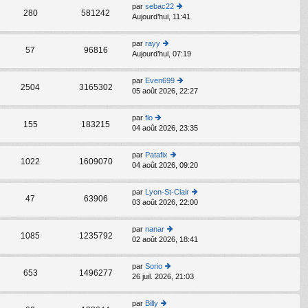
s
par
sebac22
C
ult
280
581242
Aujourd’hui, 11:41
o
er
n
le
s
d
par
rayy
C
ult
57
96816
er
Aujourd’hui, 07:19
o
er
ni
n
le
er
s
d
par
Even699
m
C
ult
2504
3165302
er
05 août 2026, 22:27
o
e
er
ni
n
s
le
er
s
s
d
par
flo
m
C
ult
155
183215
a
er
04 août 2026, 23:35
o
e
er
g
ni
n
s
le
e
er
s
s
d
par
Patafix
m
C
ult
1022
1609070
a
er
04 août 2026, 09:20
o
e
er
g
ni
n
s
le
e
er
s
s
d
par
Lyon-St-Clair
m
C
ult
47
63906
a
er
03 août 2026, 22:00
o
e
er
g
ni
n
s
le
e
er
s
s
d
par
nanar
m
C
ult
1085
1235792
a
er
02 août 2026, 18:41
o
e
er
g
ni
n
s
le
e
er
s
s
d
par
Sorio
m
C
ult
653
1496277
a
er
26 juil. 2026, 21:03
o
e
er
g
ni
n
s
le
e
er
s
s
d
par
Billy
m
C