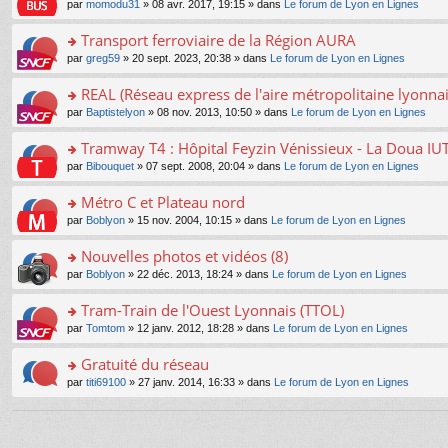
e
pl
o
par
momodu31
» 08 avr. 2017, 19:15 » dans
Le forum de Lyon en Lignes
g
c
er
n
s
u
n
e
e
le
lu
s
s
s
Transport ferroviaire de la Région AURA
n
nt
m
le
a
ré
ult
o
e
pl
o
par
greg59
» 20 sept. 2023, 20:38 » dans
Le forum de Lyon en Lignes
g
c
er
n
s
u
n
e
e
le
lu
s
s
s
REAL (Réseau express de l'aire métropolitaine lyonnai
n
nt
m
le
a
ré
ult
o
e
pl
o
par
Baptistelyon
» 08 nov. 2013, 10:50 » dans
Le forum de Lyon en Lignes
g
c
er
n
s
u
n
e
e
le
lu
s
s
s
Tramway T4 : Hôpital Feyzin Vénissieux - La Doua IU
n
nt
m
le
a
ré
ult
o
e
pl
o
par
Bibouquet
» 07 sept. 2008, 20:04 » dans
Le forum de Lyon en Lignes
g
c
er
n
s
u
n
e
e
le
lu
s
s
s
Métro C et Plateau nord
n
nt
m
le
a
ré
ult
o
e
pl
o
par
Boblyon
» 15 nov. 2004, 10:15 » dans
Le forum de Lyon en Lignes
g
c
er
n
s
u
n
e
e
le
lu
s
s
s
Nouvelles photos et vidéos (8)
n
nt
m
le
a
ré
ult
o
e
pl
o
par
Boblyon
» 22 déc. 2013, 18:24 » dans
Le forum de Lyon en Lignes
g
c
er
n
s
u
n
e
e
le
lu
s
s
s
Tram-Train de l'Ouest Lyonnais (TTOL)
n
nt
m
le
a
ré
ult
o
e
pl
o
par
Tomtom
» 12 janv. 2012, 18:28 » dans
Le forum de Lyon en Lignes
g
c
er
n
s
u
n
e
e
le
lu
s
s
s
Gratuité du réseau
n
nt
m
le
a
ré
ult
o
e
pl
o
par
titi69100
» 27 janv. 2014, 16:33 » dans
Le forum de Lyon en Lignes
g
c
er
n
s
u
n
e
e
le
lu
s
s
s
n
nt
m
le
a
ré
ult
o
e
pl
g
c
er
n