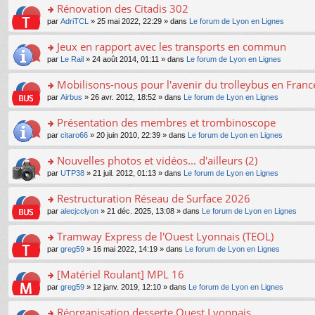
s
Rénovation des Citadis 302
ult
o
par
AdriTCL
» 25 mai 2022, 22:29 » dans
Le forum de Lyon en Lignes
er
n
le
s
Jeux en rapport avec les transports en commun
m
ult
e
o
par
Le Rail
» 24 août 2014, 01:11 » dans
Le forum de Lyon en Lignes
er
s
n
le
s
s
Mobilisons-nous pour l'avenir du trolleybus en France
m
a
ult
e
o
par
Airbus
» 26 avr. 2012, 18:52 » dans
Le forum de Lyon en Lignes
g
er
s
n
e
le
s
s
Présentation des membres et trombinoscope
n
m
a
ult
o
e
o
par
citaro66
» 20 juin 2010, 22:39 » dans
Le forum de Lyon en Lignes
g
er
n
s
n
e
le
lu
s
s
Nouvelles photos et vidéos... d'ailleurs (2)
n
m
le
a
ult
o
e
pl
o
par
UTP38
» 21 juil. 2012, 01:13 » dans
Le forum de Lyon en Lignes
g
er
n
s
u
n
e
le
lu
s
s
s
Restructuration Réseau de Surface 2026
n
m
le
a
ré
ult
o
e
pl
o
par
alecjcclyon
» 21 déc. 2025, 13:08 » dans
Le forum de Lyon en Lignes
g
c
er
n
s
u
n
e
e
le
lu
s
s
s
Tramway Express de l'Ouest Lyonnais (TEOL)
n
nt
m
le
a
ré
ult
o
e
pl
o
par
greg59
» 16 mai 2022, 14:19 » dans
Le forum de Lyon en Lignes
g
c
er
n
s
u
n
e
e
le
lu
s
s
s
[Matériel Roulant] MPL 16
n
nt
m
le
a
ré
ult
o
e
pl
o
par
greg59
» 12 janv. 2019, 12:10 » dans
Le forum de Lyon en Lignes
g
c
er
n
s
u
n
e
e
le
lu
s
s
s
Réorganisation desserte Ouest Lyonnais
n
nt
m
le