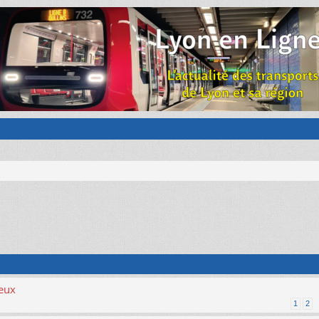
ieux
1
2