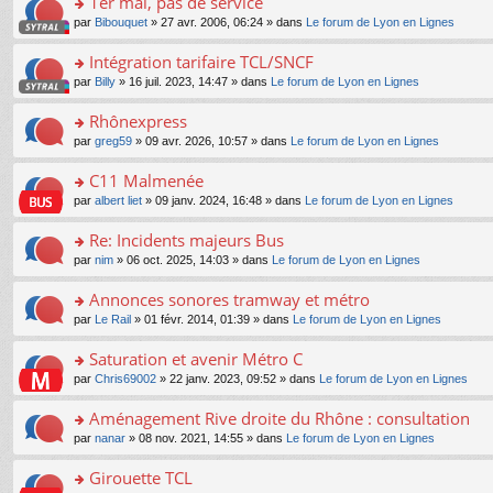
1er mai, pas de service
nt
m
le
a
ré
ult
o
e
pl
o
par
Bibouquet
» 27 avr. 2006, 06:24 » dans
Le forum de Lyon en Lignes
g
c
er
n
s
u
n
e
e
le
lu
s
s
s
Intégration tarifaire TCL/SNCF
n
nt
m
le
a
ré
ult
o
e
pl
o
par
Billy
» 16 juil. 2023, 14:47 » dans
Le forum de Lyon en Lignes
g
c
er
n
s
u
n
e
e
le
lu
s
s
s
Rhônexpress
n
nt
m
le
a
ré
ult
o
e
pl
o
par
greg59
» 09 avr. 2026, 10:57 » dans
Le forum de Lyon en Lignes
g
c
er
n
s
u
n
e
e
le
lu
s
s
s
C11 Malmenée
n
nt
m
le
a
ré
ult
o
e
pl
o
par
albert liet
» 09 janv. 2024, 16:48 » dans
Le forum de Lyon en Lignes
g
c
er
n
s
u
n
e
e
le
lu
s
s
s
Re: Incidents majeurs Bus
n
nt
m
le
a
ré
ult
o
e
pl
o
par
nim
» 06 oct. 2025, 14:03 » dans
Le forum de Lyon en Lignes
g
c
er
n
s
u
n
e
e
le
lu
s
s
s
Annonces sonores tramway et métro
n
nt
m
le
a
ré
ult
o
e
pl
o
par
Le Rail
» 01 févr. 2014, 01:39 » dans
Le forum de Lyon en Lignes
g
c
er
n
s
u
n
e
e
le
lu
s
s
s
Saturation et avenir Métro C
n
nt
m
le
a
ré
ult
o
e
pl
o
par
Chris69002
» 22 janv. 2023, 09:52 » dans
Le forum de Lyon en Lignes
g
c
er
n
s
u
n
e
e
le
lu
s
s
s
Aménagement Rive droite du Rhône : consultation
n
nt
m
le
a
ré
ult
o
e
pl
o
par
nanar
» 08 nov. 2021, 14:55 » dans
Le forum de Lyon en Lignes
g
c
er
n
s
u
n
e
e
le
lu
s
s
s
Girouette TCL
n
nt
m
le
a
ré
ult
o