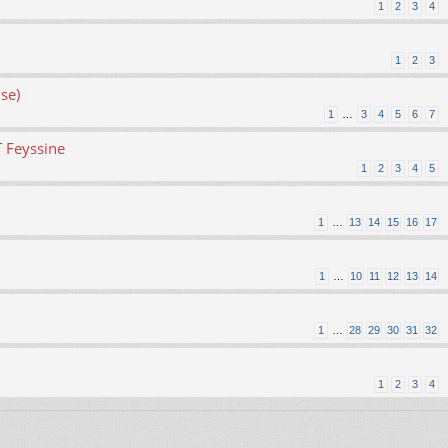
1
2
3
4
1
2
3
se)
1
…
3
4
5
6
7
T Feyssine
1
2
3
4
5
1
…
13
14
15
16
17
1
…
10
11
12
13
14
1
…
28
29
30
31
32
1
2
3
4