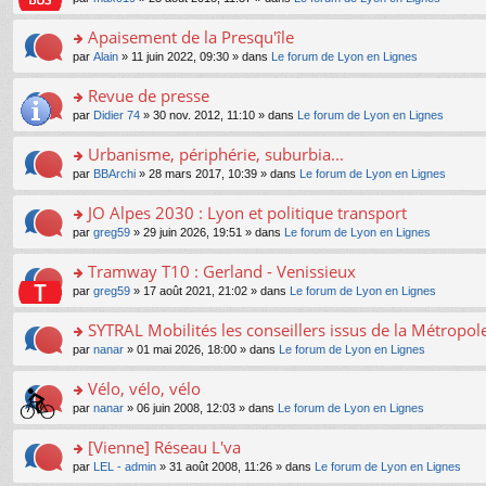
g
c
er
n
s
u
n
e
e
le
lu
s
s
s
Apaisement de la Presqu'île
n
nt
m
le
a
ré
ult
o
e
pl
o
par
Alain
» 11 juin 2022, 09:30 » dans
Le forum de Lyon en Lignes
g
c
er
n
s
u
n
e
e
le
lu
s
s
s
Revue de presse
n
nt
m
le
a
ré
ult
o
e
pl
o
par
Didier 74
» 30 nov. 2012, 11:10 » dans
Le forum de Lyon en Lignes
g
c
er
n
s
u
n
e
e
le
lu
s
s
s
Urbanisme, périphérie, suburbia...
n
nt
m
le
a
ré
ult
o
e
pl
o
par
BBArchi
» 28 mars 2017, 10:39 » dans
Le forum de Lyon en Lignes
g
c
er
n
s
u
n
e
e
le
lu
s
s
s
JO Alpes 2030 : Lyon et politique transport
n
nt
m
le
a
ré
ult
o
e
pl
o
par
greg59
» 29 juin 2026, 19:51 » dans
Le forum de Lyon en Lignes
g
c
er
n
s
u
n
e
e
le
lu
s
s
s
Tramway T10 : Gerland - Venissieux
n
nt
m
le
a
ré
ult
o
e
pl
o
par
greg59
» 17 août 2021, 21:02 » dans
Le forum de Lyon en Lignes
g
c
er
n
s
u
n
e
e
le
lu
s
s
s
SYTRAL Mobilités les conseillers issus de la Métropo
n
nt
m
le
a
ré
ult
o
e
pl
o
par
nanar
» 01 mai 2026, 18:00 » dans
Le forum de Lyon en Lignes
g
c
er
n
s
u
n
e
e
le
lu
s
s
s
Vélo, vélo, vélo
n
nt
m
le
a
ré
ult
o
e
pl
o
par
nanar
» 06 juin 2008, 12:03 » dans
Le forum de Lyon en Lignes
g
c
er
n
s
u
n
e
e
le
lu
s
s
s
[Vienne] Réseau L'va
n
nt
m
le
a
ré
ult
o
e
pl
o
par
LEL - admin
» 31 août 2008, 11:26 » dans
Le forum de Lyon en Lignes
g
c
er
n
s
u
n