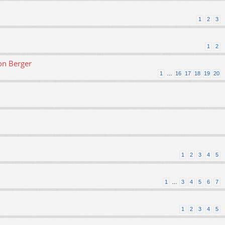
1
2
3
1
2
on Berger
1
…
16
17
18
19
20
1
2
3
4
5
1
…
3
4
5
6
7
1
2
3
4
5