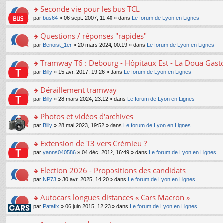
e
e
le
lu
s
s
s
Seconde vie pour les bus TCL
n
nt
m
le
a
ré
ult
o
e
pl
o
par
bus64
» 06 sept. 2007, 11:40 » dans
Le forum de Lyon en Lignes
g
c
er
n
s
u
n
e
e
le
lu
s
s
s
Questions / réponses "rapides"
n
nt
m
le
a
ré
ult
o
e
pl
o
par
Benoist_1er
» 20 mars 2024, 00:19 » dans
Le forum de Lyon en Lignes
g
c
er
n
s
u
n
e
e
le
lu
s
s
s
Tramway T6 : Debourg - Hôpitaux Est - La Doua Gast
n
nt
m
le
a
ré
ult
o
e
pl
o
par
Billy
» 15 avr. 2017, 19:26 » dans
Le forum de Lyon en Lignes
g
c
er
n
s
u
n
e
e
le
lu
s
s
s
Déraillement tramway
n
nt
m
le
a
ré
ult
o
e
pl
o
par
Billy
» 28 mars 2024, 23:12 » dans
Le forum de Lyon en Lignes
g
c
er
n
s
u
n
e
e
le
lu
s
s
s
Photos et vidéos d'archives
n
nt
m
le
a
ré
ult
o
e
pl
o
par
Billy
» 28 mai 2023, 19:52 » dans
Le forum de Lyon en Lignes
g
c
er
n
s
u
n
e
e
le
lu
s
s
s
Extension de T3 vers Crémieu ?
n
nt
m
le
a
ré
ult
o
e
pl
o
par
yanns040586
» 04 déc. 2012, 16:49 » dans
Le forum de Lyon en Lignes
g
c
er
n
s
u
n
e
e
le
lu
s
s
s
Election 2026 - Propositions des candidats
n
nt
m
le
a
ré
ult
o
e
pl
o
par
NP73
» 30 avr. 2025, 14:20 » dans
Le forum de Lyon en Lignes
g
c
er
n
s
u
n
e
e
le
lu
s
s
s
Autocars longues distances « Cars Macron »
n
nt
m
le
a
ré
ult
o
e
pl
o
par
Patafix
» 06 juin 2015, 12:23 » dans
Le forum de Lyon en Lignes
g
c
er
n
s
u
n
e
e
le
lu
s
s
s
n