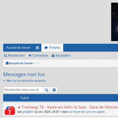
Accueil du forum
Forums
Rechercher
Connexion
ac
Inscription
Accueil du forum
co
ur
Messages non lus
ci
Aller sur la recherche avancée
s
Sujets
Tramway T8 : Vaulx-en-Velin la Soie - Gare de Véniss
o
par
greg59
» 11 oct. 2024, 19:37 » dans
Le forum de Lyon en Lignes
n