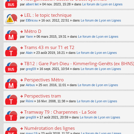
a
ré
ult
o
e
pl
o
par
albert liet
» 04 nov. 2023, 15:28 » dans
Le forum de Lyon en Lignes
g
c
er
n
s
u
n
e
e
le
lu
s
s
s
LEL : le topic technique
n
nt
m
le
a
ré
ult
o
e
pl
o
par
ElBricou
» 16 oct. 2012, 22:51 » dans
Le forum de Lyon en Lignes
g
c
er
n
s
u
n
e
e
le
lu
s
s
s
Métro D
n
nt
m
le
a
ré
ult
o
e
pl
o
par
Yann
» 06 mars 2015, 19:31 » dans
Le forum de Lyon en Lignes
g
c
er
n
s
u
n
e
e
le
lu
s
s
s
Trams 43 m sur T1 et T2
n
nt
m
le
a
ré
ult
o
e
pl
o
par
Alain
» 23 août 2019, 16:21 » dans
Le forum de Lyon en Lignes
g
c
er
n
s
u
n
e
e
le
lu
s
s
s
TB12 : Gare Part-Dieu - Kimmerling-Genêts (ex BHNS
n
nt
m
le
a
ré
ult
o
e
pl
o
par
greg59
» 16 sept. 2021, 10:54 » dans
Le forum de Lyon en Lignes
g
c
er
n
s
u
n
e
e
le
lu
s
s
s
Perspectives Métro
n
nt
m
le
a
ré
ult
o
e
pl
o
par
Airbus
» 25 oct. 2016, 11:01 » dans
Le forum de Lyon en Lignes
g
c
er
n
s
u
n
e
e
le
lu
s
s
s
Perspectives tram
n
nt
m
le
a
ré
ult
o
e
pl
o
par
Rémi
» 16 févr. 2008, 11:38 » dans
Le forum de Lyon en Lignes
g
c
er
n
s
u
n
e
e
le
lu
s
s
s
Tramway T9 : Charpennes - La Soie
n
nt
m
le
a
ré
ult
o
e
pl
o
par
greg59
» 17 août 2021, 20:59 » dans
Le forum de Lyon en Lignes
g
c
er
n
s
u
n
e
e
le
lu
s
s
s
Numérotation des lignes
n
nt
m
le
a
ré
ult
o
e
pl
o
par
maxc19
» 23 août 2018, 11:37 » dans
Le forum de Lyon en Lignes