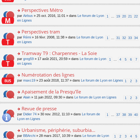
m
u
g
nt
s
lu
e
s
e
ult
Perspectives Métro
le
s
ré
n
er
pl
s
c
o
par
Airbus
» 25 oct. 2016, 11:01 » dans
Le forum de Lyon
1
…
19
20
21
22
o
le
u
a
e
n
en Lignes
n
m
s
g
nt
s
lu
e
ré
e
ult
Perspectives tram
le
s
c
n
er
pl
s
e
o
par
Rémi
» 16 févr. 2008, 11:38 » dans
Le forum de Lyon
1
…
31
32
33
34
o
le
u
a
nt
n
en Lignes
n
m
s
g
s
lu
e
ré
e
ult
Tramway T9 : Charpennes - La Soie
le
s
c
n
er
pl
s
e
o
par
greg59
» 17 août 2021, 20:59 » dans
Le forum de Lyon
1
…
4
5
6
7
o
le
u
a
nt
n
en Lignes
n
m
s
g
s
lu
e
ré
e
ult
Numérotation des lignes
le
s
c
n
er
pl
s
e
o
par
maxc19
» 23 août 2018, 11:37 » dans
Le forum de Lyon en Lignes
1
2
3
o
le
u
a
nt
n
n
m
s
g
s
Apaisement de la Presqu'île
lu
e
ré
e
ult
le
s
c
o
par
Alain
» 11 juin 2022, 09:30 » dans
Le forum de Lyon en Lignes
1
2
3
n
er
pl
s
e
n
o
le
u
a
nt
s
Revue de presse
n
m
s
g
ult
lu
e
ré
o
par
Didier 74
» 30 nov. 2012, 11:10 » dans
Le forum de
1
…
37
38
39
40
e
er
le
s
c
n
Lyon en Lignes
n
le
pl
s
e
s
o
m
u
a
nt
ult
Urbanisme, périphérie, suburbia...
n
e
s
g
er
lu
s
ré
o
par
BBArchi
» 28 mars 2017, 10:39 » dans
Le forum de Lyon
1
2
3
4
5
e
le
le
s