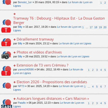
ult
e
s
o
par
Benoist_1er
» 20 mars 2024, 00:19 » dans
Le forum de Lyon en
u
1
2
n
er
nt
s
n
Lignes
s
o
le
a
s
ré
n
m
g
ult
c
lu
e
e
er
e
Tramway T6 : Debourg - Hôpitaux Est - La Doua Gaston
le
o
s
n
le
nt
pl
n
Berger
s
o
m
u
s
a
n
par
Billy
» 15 avr. 2017, 19:26 » dans
Le forum de Lyon en
1
…
17
18
19
20
e
s
ult
g
lu
Lignes
s
ré
er
e
le
s
c
le
n
pl
Déraillement tramway
a
e
m
o
u
g
nt
e
n
o
par
Billy
» 28 mars 2024, 23:12 » dans
Le forum de Lyon en Lignes
s
e
s
lu
n
ré
n
s
le
s
Photos et vidéos d'archives
c
o
a
pl
ult
e
n
o
par
Billy
» 28 mai 2023, 19:52 » dans
Le forum de Lyon en Lignes
g
u
er
nt
lu
n
e
s
le
le
s
Extension de T3 vers Crémieu ?
n
ré
m
pl
ult
o
c
e
o
par
yanns040586
» 04 déc. 2012, 16:49 » dans
Le forum de
1
2
3
4
5
u
er
n
e
s
n
Lyon en Lignes
s
le
lu
nt
s
s
ré
m
le
a
ult
Election 2026 - Propositions des candidats
c
e
pl
g
er
e
s
o
par
NP73
» 30 avr. 2025, 14:20 » dans
Le forum de Lyon en
u
1
…
4
5
6
7
e
le
nt
s
n
Lignes
s
n
m
a
s
ré
o
e
g
ult
c
Autocars longues distances « Cars Macron »
n
s
e
er
e
lu
s
o
par
Patafix
» 06 juin 2015, 12:23 » dans
Le forum de Lyon en
1
2
3
4
5
n
le
nt
le
a
n
Lignes
o
m