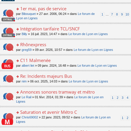
pl
g
s
n
e
u
e
ult
1er mai, pas de service
lu
s
s
n
er
le
s
ré
o
par
Bibouquet
» 27 avr. 2006, 06:24 » dans
Le forum de
1
…
7
8
9
10
o
le
pl
a
c
n
Lyon en Lignes
n
m
u
g
e
s
lu
e
s
e
nt
ult
Intégration tarifaire TCL/SNCF
le
s
ré
n
er
pl
s
c
o
par
Billy
» 16 juil. 2023, 14:47 » dans
Le forum de Lyon en Lignes
o
le
u
a
e
n
n
m
s
g
nt
s
Rhônexpress
lu
e
ré
e
ult
le
s
c
o
par
greg59
» 09 avr. 2026, 10:57 » dans
Le forum de Lyon en Lignes
n
er
pl
s
e
n
o
le
u
a
nt
s
C11 Malmenée
n
m
s
g
ult
lu
e
ré
o
par
albert liet
» 09 janv. 2024, 16:48 » dans
Le forum de Lyon en Lignes
e
er
le
s
c
n
n
le
pl
s
e
s
Re: Incidents majeurs Bus
o
m
u
a
nt
ult
n
e
s
o
par
nim
» 06 oct. 2025, 14:03 » dans
Le forum de Lyon en Lignes
g
er
lu
s
ré
n
e
le
le
s
c
s
Annonces sonores tramway et métro
n
m
pl
a
e
ult
o
e
u
o
par
Le Rail
» 01 févr. 2014, 01:39 » dans
Le forum de Lyon en
1
2
3
4
g
nt
er
n
s
s
n
Lignes
e
le
lu
s
ré
s
n
m
le
a
c
ult
Saturation et avenir Métro C
o
e
pl
g
e
er
n
s
u
o
par
Chris69002
» 22 janv. 2023, 09:52 » dans
Le forum de Lyon en
1
2
e
nt
le
lu
s
s
n
Lignes
n
m
le
a
ré
s
o
e
pl
g
c
ult