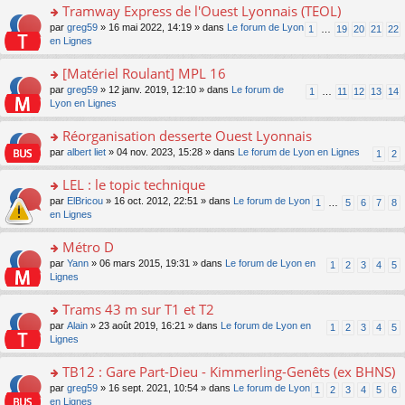
g
ult
e
Tramway Express de l'Ouest Lyonnais (TEOL)
lu
e
e
er
nt
le
s
o
par
greg59
» 16 mai 2022, 14:19 » dans
Le forum de Lyon
1
…
19
20
21
22
n
le
pl
s
n
en Lignes
o
m
u
a
s
n
e
s
g
ult
[Matériel Roulant] MPL 16
lu
s
ré
e
er
le
s
c
o
par
greg59
» 12 janv. 2019, 12:10 » dans
Le forum de
1
…
11
12
13
14
n
le
pl
a
e
n
Lyon en Lignes
o
m
u
g
nt
s
n
e
s
e
ult
Réorganisation desserte Ouest Lyonnais
lu
s
ré
n
er
le
s
c
o
par
albert liet
» 04 nov. 2023, 15:28 » dans
Le forum de Lyon en Lignes
1
2
o
le
pl
a
e
n
n
m
u
g
nt
s
LEL : le topic technique
lu
e
s
e
ult
le
s
ré
o
par
ElBricou
» 16 oct. 2012, 22:51 » dans
Le forum de Lyon
1
…
5
6
7
8
n
er
pl
s
c
n
en Lignes
o
le
u
a
e
s
n
m
s
g
nt
ult
Métro D
lu
e
ré
e
er
le
s
c
o
par
Yann
» 06 mars 2015, 19:31 » dans
Le forum de Lyon en
1
2
3
4
5
n
le
pl
s
e
n
Lignes
o
m
u
a
nt
s
n
e
s
g
ult
Trams 43 m sur T1 et T2
lu
s
ré
e
er
le
s
c
o
par
Alain
» 23 août 2019, 16:21 » dans
Le forum de Lyon en
1
2
3
4
5
n
le
pl
a
e
n
Lignes
o
m
u
g
nt
s
n
e
s
e
ult
TB12 : Gare Part-Dieu - Kimmerling-Genêts (ex BHNS)
lu
s
ré
n
er
le
s
c
o
par
greg59
» 16 sept. 2021, 10:54 » dans
Le forum de Lyon
1
2
3
4
5
6
o
le
pl
a
e
n
en Lignes
n