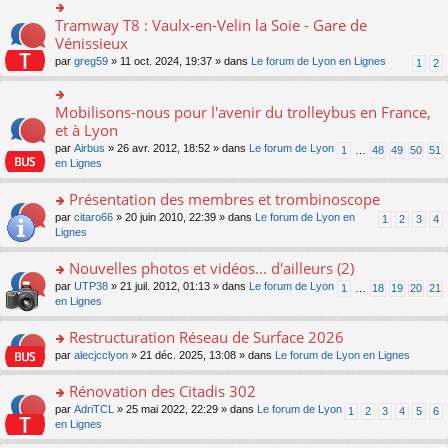
s
ult
Tramway T8 : Vaulx-en-Velin la Soie - Gare de
o
er
n
Vénissieux
le
s
par
greg59
» 11 oct. 2024, 19:37 » dans
Le forum de Lyon en Lignes
1
2
m
ult
e
er
s
le
Mobilisons-nous pour l'avenir du trolleybus en France,
s
o
m
a
n
et à Lyon
e
g
s
s
par
Airbus
» 26 avr. 2012, 18:52 » dans
Le forum de Lyon
1
…
48
49
50
51
e
ult
s
en Lignes
n
er
a
o
le
g
Présentation des membres et trombinoscope
n
m
e
lu
e
o
par
citaro66
» 20 juin 2010, 22:39 » dans
Le forum de Lyon en
n
1
2
3
4
le
s
n
Lignes
o
pl
s
s
n
u
a
ult
lu
Nouvelles photos et vidéos... d'ailleurs (2)
s
g
er
le
o
par
UTP38
» 21 juil. 2012, 01:13 » dans
Le forum de Lyon
1
…
18
19
20
21
ré
e
le
pl
n
en Lignes
c
n
m
u
s
e
o
e
s
ult
Restructuration Réseau de Surface 2026
nt
n
s
ré
er
lu
s
c
o
par
alecjcclyon
» 21 déc. 2025, 13:08 » dans
Le forum de Lyon en Lignes
le
le
a
e
n
m
pl
g
nt
s
Rénovation des Citadis 302
e
u
e
ult
s
o
par
AdriTCL
» 25 mai 2022, 22:29 » dans
Le forum de Lyon
s
1
2
3
4
5
6
n
er
s
n
en Lignes
ré
o
le
a
s
c
n
m