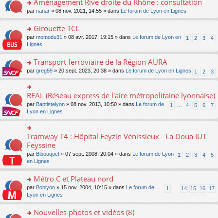
Aménagement Rive droite du Rhône : consultation
n
s
u
e
e
er
lu
s
s
o
par
nanar
» 08 nov. 2021, 14:55 » dans
Le forum de Lyon en Lignes
n
nt
le
le
a
ré
n
o
m
pl
g
c
s
Girouette TCL
n
e
u
e
e
ult
lu
s
s
o
par
momodu31
» 08 avr. 2017, 19:15 » dans
Le forum de Lyon en
1
2
3
4
n
nt
er
le
s
ré
n
Lignes
o
le
pl
a
c
s
n
m
u
g
e
ult
Transport ferroviaire de la Région AURA
lu
e
s
e
nt
er
le
s
ré
o
par
greg59
» 20 sept. 2023, 20:38 » dans
Le forum de Lyon en Lignes
1
2
3
n
le
pl
s
c
n
o
m
u
a
e
s
n
e
s
g
nt
ult
REAL (Réseau express de l'aire métropolitaine lyonnaise)
lu
o
s
ré
e
er
le
n
s
c
par
Baptistelyon
» 08 nov. 2013, 10:50 » dans
Le forum de
1
…
4
5
6
7
n
le
pl
s
a
e
Lyon en Lignes
o
m
u
ult
g
nt
n
e
s
er
e
lu
s
ré
le
n
Tramway T4 : Hôpital Feyzin Vénissieux - La Doua IUT
le
o
s
c
m
o
pl
n
Feyssine
a
e
e
n
u
s
g
nt
s
lu
par
Bibouquet
» 07 sept. 2008, 20:04 » dans
Le forum de Lyon
1
2
3
4
5
s
ult
e
s
le
en Lignes
ré
er
n
a
pl
c
le
o
g
u
Métro C et Plateau nord
e
m
n
e
s
nt
e
lu
o
par
Boblyon
» 15 nov. 2004, 10:15 » dans
Le forum de
1
…
14
15
16
17
n
ré
s
le
n
Lyon en Lignes
o
c
s
pl
s
n
e
a
u
ult
Nouvelles photos et vidéos (8)
lu
nt
g
s
er