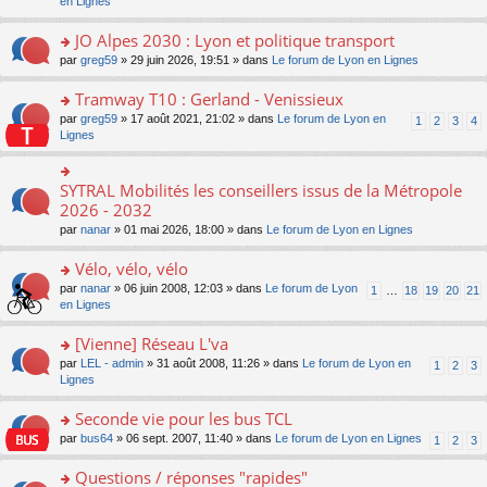
c
n
en Lignes
n
m
pl
a
e
s
o
e
u
g
nt
ult
JO Alpes 2030 : Lyon et politique transport
n
s
s
e
er
lu
s
ré
o
par
greg59
» 29 juin 2026, 19:51 » dans
Le forum de Lyon en Lignes
n
le
le
a
c
n
o
m
pl
g
e
s
Tramway T10 : Gerland - Venissieux
n
e
u
e
nt
ult
lu
s
s
o
par
greg59
» 17 août 2021, 21:02 » dans
Le forum de Lyon en
1
2
3
4
n
er
le
s
ré
n
Lignes
o
le
pl
a
c
s
n
m
u
g
e
ult
lu
e
s
e
nt
er
SYTRAL Mobilités les conseillers issus de la Métropole
le
o
s
ré
n
le
pl
n
2026 - 2032
s
c
o
m
u
s
a
e
n
par
nanar
» 01 mai 2026, 18:00 » dans
Le forum de Lyon en Lignes
e
s
ult
g
nt
lu
s
ré
er
e
le
Vélo, vélo, vélo
s
c
le
n
pl
a
e
m
o
o
par
nanar
» 06 juin 2008, 12:03 » dans
Le forum de Lyon
1
…
18
19
20
21
u
g
nt
e
n
n
en Lignes
s
e
s
lu
s
ré
n
s
le
ult
[Vienne] Réseau L'va
c
o
a
pl
er
e
n
o
par
LEL - admin
» 31 août 2008, 11:26 » dans
Le forum de Lyon en
1
2
3
g
u
le
nt
lu
n
Lignes
e
s
m
le
s
n
ré
e
pl
ult
Seconde vie pour les bus TCL
o
c
s
u
er
n
e
s
o
par
bus64
» 06 sept. 2007, 11:40 » dans
Le forum de Lyon en Lignes
1
2
3
s
le
lu
nt
a
n
ré
m
le
g
s
Questions / réponses "rapides"
c
e
pl
e