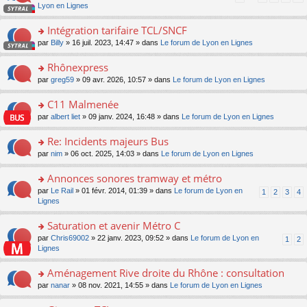
pl
a
c
n
Lyon en Lignes
n
m
u
g
e
s
lu
e
s
e
nt
ult
Intégration tarifaire TCL/SNCF
le
s
ré
n
er
pl
s
c
o
par
Billy
» 16 juil. 2023, 14:47 » dans
Le forum de Lyon en Lignes
o
le
u
a
e
n
n
m
s
g
nt
s
Rhônexpress
lu
e
ré
e
ult
le
s
c
o
par
greg59
» 09 avr. 2026, 10:57 » dans
Le forum de Lyon en Lignes
n
er
pl
s
e
n
o
le
u
a
nt
s
C11 Malmenée
n
m
s
g
ult
lu
e
ré
o
par
albert liet
» 09 janv. 2024, 16:48 » dans
Le forum de Lyon en Lignes
e
er
le
s
c
n
n
le
pl
s
e
s
Re: Incidents majeurs Bus
o
m
u
a
nt
ult
n
e
s
o
par
nim
» 06 oct. 2025, 14:03 » dans
Le forum de Lyon en Lignes
g
er
lu
s
ré
n
e
le
le
s
c
s
Annonces sonores tramway et métro
n
m
pl
a
e
ult
o
e
u
o
par
Le Rail
» 01 févr. 2014, 01:39 » dans
Le forum de Lyon en
1
2
3
4
g
nt
er
n
s
s
n
Lignes
e
le
lu
s
ré
s
n
m
le
a
c
ult
Saturation et avenir Métro C
o
e
pl
g
e
er
n
s
u
o
par
Chris69002
» 22 janv. 2023, 09:52 » dans
Le forum de Lyon en
1
2
e
nt
le
lu
s
s
n
Lignes
n
m
le
a
ré
s
o
e
pl
g
c
ult
Aménagement Rive droite du Rhône : consultation
n
s
u
e
e
er
lu
s
s
o
par
nanar
» 08 nov. 2021, 14:55 » dans
Le forum de Lyon en Lignes
n
nt
le
le
a
ré
n
o
m
pl
g
c
s