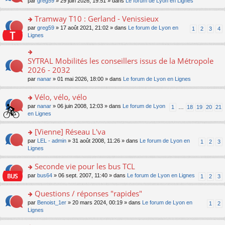
ré
o
par
greg59
» 29 juin 2026, 19:51 » dans
Le forum de Lyon en Lignes
n
le
le
a
c
n
o
m
pl
g
e
s
Tramway T10 : Gerland - Venissieux
n
e
u
e
nt
ult
lu
s
s
o
par
greg59
» 17 août 2021, 21:02 » dans
Le forum de Lyon en
1
2
3
4
n
er
le
s
ré
n
Lignes
o
le
pl
a
c
s
n
m
u
g
e
ult
lu
e
s
e
nt
er
SYTRAL Mobilités les conseillers issus de la Métropole
le
o
s
ré
n
le
pl
n
2026 - 2032
s
c
o
m
u
s
a
e
n
par
nanar
» 01 mai 2026, 18:00 » dans
Le forum de Lyon en Lignes
e
s
ult
g
nt
lu
s
ré
er
e
le
Vélo, vélo, vélo
s
c
le
n
pl
a
e
m
o
o
par
nanar
» 06 juin 2008, 12:03 » dans
Le forum de Lyon
1
…
18
19
20
21
u
g
nt
e
n
n
en Lignes
s
e
s
lu
s
ré
n
s
le
ult
[Vienne] Réseau L'va
c
o
a
pl
er
e
n
o
par
LEL - admin
» 31 août 2008, 11:26 » dans
Le forum de Lyon en
1
2
3
g
u
le
nt
lu
n
Lignes
e
s
m
le
s
n
ré
e
pl
ult
Seconde vie pour les bus TCL
o
c
s
u
er
n
e
s
o
par
bus64
» 06 sept. 2007, 11:40 » dans
Le forum de Lyon en Lignes
1
2
3
s
le
lu
nt
a
n
ré
m
le
g
s
Questions / réponses "rapides"
c
e
pl
e
ult
e
s
o
par
Benoist_1er
» 20 mars 2024, 00:19 » dans
Le forum de Lyon en
u
1
2
n
er
nt
s
n
Lignes
s
o
le
a
s
ré
n
m
g