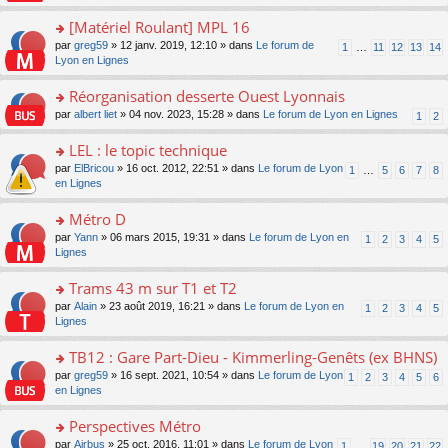
u
a
s
n
e
s
g
ult
[Matériel Roulant] MPL 16
lu
s
ré
e
er
le
s
c
o
par
greg59
» 12 janv. 2019, 12:10 » dans
Le forum de
1
…
11
12
13
14
n
le
pl
a
e
n
Lyon en Lignes
o
m
u
g
nt
s
n
e
s
e
ult
Réorganisation desserte Ouest Lyonnais
lu
s
ré
n
er
le
s
c
o
par
albert liet
» 04 nov. 2023, 15:28 » dans
Le forum de Lyon en Lignes
1
2
o
le
pl
a
e
n
n
m
u
g
nt
s
LEL : le topic technique
lu
e
s
e
ult
le
s
ré
o
par
ElBricou
» 16 oct. 2012, 22:51 » dans
Le forum de Lyon
1
…
5
6
7
8
n
er
pl
s
c
n
en Lignes
o
le
u
a
e
s
n
m
s
g
nt
ult
Métro D
lu
e
ré
e
er
le
s
c
o
par
Yann
» 06 mars 2015, 19:31 » dans
Le forum de Lyon en
1
2
3
4
5
n
le
pl
s
e
n
Lignes
o
m
u
a
nt
s
n
e
s
g
ult
Trams 43 m sur T1 et T2
lu
s
ré
e
er
le
s
c
o
par
Alain
» 23 août 2019, 16:21 » dans
Le forum de Lyon en
1
2
3
4
5
n
le
pl
a
e
n
Lignes
o
m
u
g
nt
s
n
e
s
e
ult
TB12 : Gare Part-Dieu - Kimmerling-Genêts (ex BHNS)
lu
s
ré
n
er
le
s
c
o
par
greg59
» 16 sept. 2021, 10:54 » dans
Le forum de Lyon
1
2
3
4
5
6
o
le
pl
a
e
n
en Lignes
n
m
u
g
nt
s
lu
e
s
e
ult
Perspectives Métro
le
s
ré
n
er
pl
s
c
o
par
Airbus
» 25 oct. 2016, 11:01 » dans
Le forum de Lyon
1
…
19
20
21
22
o