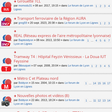
Girouette TCL
n
e
u
e
e
ult
lu
s
s
o
par
momodu31
» 08 avr. 2017, 19:15 » dans
Le forum de Lyon en
1
2
3
4
n
nt
er
le
s
ré
n
Lignes
o
le
pl
a
c
s
n
m
u
g
e
ult
Transport ferroviaire de la Région AURA
lu
e
s
e
nt
er
le
s
ré
o
par
greg59
» 20 sept. 2023, 20:38 » dans
Le forum de Lyon en Lignes
1
2
3
n
le
pl
s
c
n
o
m
u
a
e
s
n
e
s
g
nt
ult
REAL (Réseau express de l'aire métropolitaine lyonnaise)
lu
o
s
ré
e
er
le
n
s
c
par
Baptistelyon
» 08 nov. 2013, 10:50 » dans
Le forum de
1
…
4
5
6
7
n
le
pl
s
a
e
Lyon en Lignes
o
m
u
ult
g
nt
n
e
s
er
e
lu
s
ré
le
n
Tramway T4 : Hôpital Feyzin Vénissieux - La Doua IUT
le
o
s
c
m
o
pl
n
Feyssine
a
e
e
n
u
s
g
nt
s
lu
par
Bibouquet
» 07 sept. 2008, 20:04 » dans
Le forum de Lyon
1
2
3
4
5
s
ult
e
s
le
en Lignes
ré
er
n
a
pl
c
le
o
g
u
Métro C et Plateau nord
e
m
n
e
s
nt
e
lu
o
par
Boblyon
» 15 nov. 2004, 10:15 » dans
Le forum de
1
…
14
15
16
17
n
ré
s
le
n
Lyon en Lignes
o
c
s
pl
s
n
e
a
u
ult
Nouvelles photos et vidéos (8)
lu
nt
g
s
er
le
o
par
Boblyon
» 22 déc. 2013, 18:24 » dans
Le forum de
1
…
11
12
13
14
e
ré
le
pl
n
Lyon en Lignes
n
c
m
u
s
o
e
e
s
ult