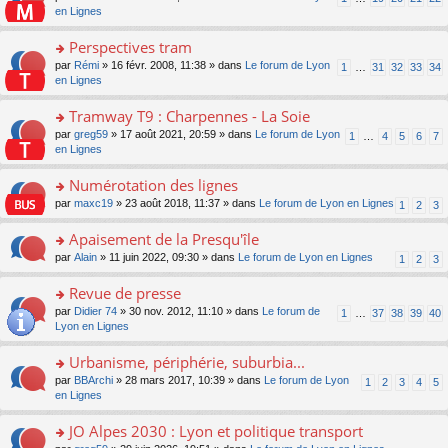
le
u
a
e
n
en Lignes
n
m
s
g
nt
s
lu
e
ré
e
ult
Perspectives tram
le
s
c
n
er
pl
s
e
o
par
Rémi
» 16 févr. 2008, 11:38 » dans
Le forum de Lyon
1
…
31
32
33
34
o
le
u
a
nt
n
en Lignes
n
m
s
g
s
lu
e
ré
e
ult
Tramway T9 : Charpennes - La Soie
le
s
c
n
er
pl
s
e
o
par
greg59
» 17 août 2021, 20:59 » dans
Le forum de Lyon
1
…
4
5
6
7
o
le
u
a
nt
n
en Lignes
n
m
s
g
s
lu
e
ré
e
ult
Numérotation des lignes
le
s
c
n
er
pl
s
e
o
par
maxc19
» 23 août 2018, 11:37 » dans
Le forum de Lyon en Lignes
1
2
3
o
le
u
a
nt
n
n
m
s
g
s
Apaisement de la Presqu'île
lu
e
ré
e
ult
le
s
c
o
par
Alain
» 11 juin 2022, 09:30 » dans
Le forum de Lyon en Lignes
1
2
3
n
er
pl
s
e
n
o
le
u
a
nt
s
Revue de presse
n
m
s
g
ult
lu
e
ré
o
par
Didier 74
» 30 nov. 2012, 11:10 » dans
Le forum de
1
…
37
38
39
40
e
er
le
s
c
n
Lyon en Lignes
n
le
pl
s
e
s
o
m
u
a
nt
ult
Urbanisme, périphérie, suburbia...
n
e
s
g
er
lu
s
ré
o
par
BBArchi
» 28 mars 2017, 10:39 » dans
Le forum de Lyon
1
2
3
4
5
e
le
le
s
c
n
en Lignes
n
m
pl
a
e
s
o
e
u
g
nt
ult
JO Alpes 2030 : Lyon et politique transport
n
s
s
e
er
lu
s