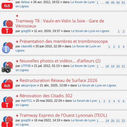
s
par
Airbus
» 26 avr. 2012, 18:52 » dans
Le forum de Lyon
1
…
48
49
50
51
ult
en Lignes
er
le
m
Tramway T8 : Vaulx-en-Velin la Soie - Gare de
o
e
n
Vénissieux
s
s
s
par
greg59
» 11 oct. 2024, 19:37 » dans
Le forum de Lyon en Lignes
1
2
ult
a
er
g
Présentation des membres et trombinoscope
le
e
m
o
par
citaro66
» 20 juin 2010, 22:39 » dans
Le forum de Lyon en
n
1
2
3
4
e
n
Lignes
o
s
s
n
s
ult
lu
Nouvelles photos et vidéos... d'ailleurs (2)
a
er
le
o
par
UTP38
» 21 juil. 2012, 01:13 » dans
Le forum de Lyon
1
…
18
19
20
21
g
le
pl
n
en Lignes
e
m
u
s
n
e
s
ult
Restructuration Réseau de Surface 2026
o
s
ré
er
n
s
c
o
par
alecjcclyon
» 21 déc. 2025, 13:08 » dans
Le forum de Lyon en Lignes
le
lu
a
e
n
m
le
g
nt
s
Rénovation des Citadis 302
e
pl
e
ult
s
o
par
AdriTCL
» 25 mai 2022, 22:29 » dans
Le forum de Lyon
u
1
2
3
4
5
6
n
er
s
n
en Lignes
s
o
le
a
s
ré
n
m
g
ult
c
Tramway Express de l'Ouest Lyonnais (TEOL)
lu
e
e
er
e
le
s
o
par
greg59
» 16 mai 2022, 14:19 » dans
Le forum de Lyon
1
…
19
20
21
22
n
le
nt
pl
s
n
en Lignes
o
m