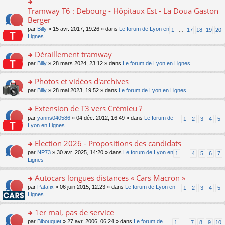
ult
c
lu
e
e
er
e
Tramway T6 : Debourg - Hôpitaux Est - La Doua Gaston
le
o
s
n
le
nt
pl
n
Berger
s
o
m
u
s
a
n
par
Billy
» 15 avr. 2017, 19:26 » dans
Le forum de Lyon en
1
…
17
18
19
20
e
s
ult
g
lu
Lignes
s
ré
er
e
le
s
c
le
n
pl
Déraillement tramway
a
e
m
o
u
g
nt
e
n
o
par
Billy
» 28 mars 2024, 23:12 » dans
Le forum de Lyon en Lignes
s
e
s
lu
n
ré
n
s
le
s
Photos et vidéos d'archives
c
o
a
pl
ult
e
n
o
par
Billy
» 28 mai 2023, 19:52 » dans
Le forum de Lyon en Lignes
g
u
er
nt
lu
n
e
s
le
le
s
Extension de T3 vers Crémieu ?
n
ré
m
pl
ult
o
c
e
o
par
yanns040586
» 04 déc. 2012, 16:49 » dans
Le forum de
1
2
3
4
5
u
er
n
e
s
n
Lyon en Lignes
s
le
lu
nt
s
s
ré
m
le
a
ult
Election 2026 - Propositions des candidats
c
e
pl
g
er
e
s
o
par
NP73
» 30 avr. 2025, 14:20 » dans
Le forum de Lyon en
u
1
…
4
5
6
7
e
le
nt
s
n
Lignes
s
n
m
a
s
ré
o
e
g
ult
c
Autocars longues distances « Cars Macron »
n
s
e
er
e
lu
s
o
par
Patafix
» 06 juin 2015, 12:23 » dans
Le forum de Lyon en
1
2
3
4
5
n
le
nt
le
a
n
Lignes
o
m
pl
g
s
n
e
u
e
ult
1er mai, pas de service
lu
s
s
n
er
le
s
ré
o
par
Bibouquet
» 27 avr. 2006, 06:24 » dans
Le forum de
1
…
7
8
9
10
o
le