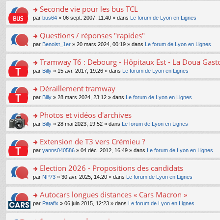
e
e
le
lu
s
s
s
Seconde vie pour les bus TCL
n
nt
m
le
a
ré
ult
o
e
pl
o
par
bus64
» 06 sept. 2007, 11:40 » dans
Le forum de Lyon en Lignes
g
c
er
n
s
u
n
e
e
le
lu
s
s
s
Questions / réponses "rapides"
n
nt
m
le
a
ré
ult
o
e
pl
o
par
Benoist_1er
» 20 mars 2024, 00:19 » dans
Le forum de Lyon en Lignes
g
c
er
n
s
u
n
e
e
le
lu
s
s
s
Tramway T6 : Debourg - Hôpitaux Est - La Doua Gast
n
nt
m
le
a
ré
ult
o
e
pl
o
par
Billy
» 15 avr. 2017, 19:26 » dans
Le forum de Lyon en Lignes
g
c
er
n
s
u
n
e
e
le
lu
s
s
s
Déraillement tramway
n
nt
m
le
a
ré
ult
o
e
pl
o
par
Billy
» 28 mars 2024, 23:12 » dans
Le forum de Lyon en Lignes
g
c
er
n
s
u
n
e
e
le
lu
s
s
s
Photos et vidéos d'archives
n
nt
m
le
a
ré
ult
o
e
pl
o
par
Billy
» 28 mai 2023, 19:52 » dans
Le forum de Lyon en Lignes
g
c
er
n
s
u
n
e
e
le
lu
s
s
s
Extension de T3 vers Crémieu ?
n
nt
m
le
a
ré
ult
o
e
pl
o
par
yanns040586
» 04 déc. 2012, 16:49 » dans
Le forum de Lyon en Lignes
g
c
er
n
s
u
n
e
e
le
lu
s
s
s
Election 2026 - Propositions des candidats
n
nt
m
le
a
ré
ult
o
e
pl
o
par
NP73
» 30 avr. 2025, 14:20 » dans
Le forum de Lyon en Lignes
g
c
er
n
s
u
n
e
e
le
lu
s
s
s
Autocars longues distances « Cars Macron »
n
nt
m
le
a
ré
ult
o
e
pl
o
par
Patafix
» 06 juin 2015, 12:23 » dans
Le forum de Lyon en Lignes
g
c
er
n
s
u
n
e
e
le
lu
s
s
s
n