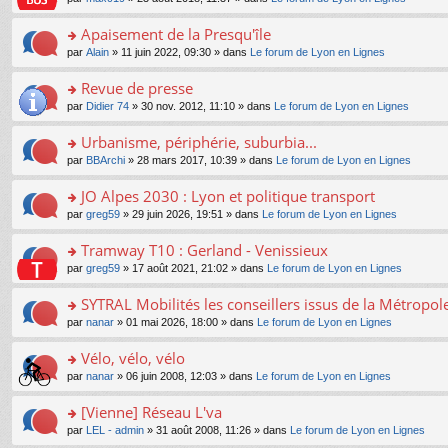
g
c
er
n
s
u
n
e
e
le
lu
s
s
s
Apaisement de la Presqu'île
n
nt
m
le
a
ré
ult
o
e
pl
o
par
Alain
» 11 juin 2022, 09:30 » dans
Le forum de Lyon en Lignes
g
c
er
n
s
u
n
e
e
le
lu
s
s
s
Revue de presse
n
nt
m
le
a
ré
ult
o
e
pl
o
par
Didier 74
» 30 nov. 2012, 11:10 » dans
Le forum de Lyon en Lignes
g
c
er
n
s
u
n
e
e
le
lu
s
s
s
Urbanisme, périphérie, suburbia...
n
nt
m
le
a
ré
ult
o
e
pl
o
par
BBArchi
» 28 mars 2017, 10:39 » dans
Le forum de Lyon en Lignes
g
c
er
n
s
u
n
e
e
le
lu
s
s
s
JO Alpes 2030 : Lyon et politique transport
n
nt
m
le
a
ré
ult
o
e
pl
o
par
greg59
» 29 juin 2026, 19:51 » dans
Le forum de Lyon en Lignes
g
c
er
n
s
u
n
e
e
le
lu
s
s
s
Tramway T10 : Gerland - Venissieux
n
nt
m
le
a
ré
ult
o
e
pl
o
par
greg59
» 17 août 2021, 21:02 » dans
Le forum de Lyon en Lignes
g
c
er
n
s
u
n
e
e
le
lu
s
s
s
SYTRAL Mobilités les conseillers issus de la Métropo
n
nt
m
le
a
ré
ult
o
e
pl
o
par
nanar
» 01 mai 2026, 18:00 » dans
Le forum de Lyon en Lignes
g
c
er
n
s
u
n
e
e
le
lu
s
s
s
Vélo, vélo, vélo
n
nt
m
le
a
ré
ult
o
e
pl
o
par
nanar
» 06 juin 2008, 12:03 » dans
Le forum de Lyon en Lignes
g
c
er
n
s
u
n
e
e
le
lu
s
s
s
[Vienne] Réseau L'va
n
nt
m
le
a
ré
ult
o
e
pl
o
par
LEL - admin
» 31 août 2008, 11:26 » dans
Le forum de Lyon en Lignes
g
c
er
n
s
u
n