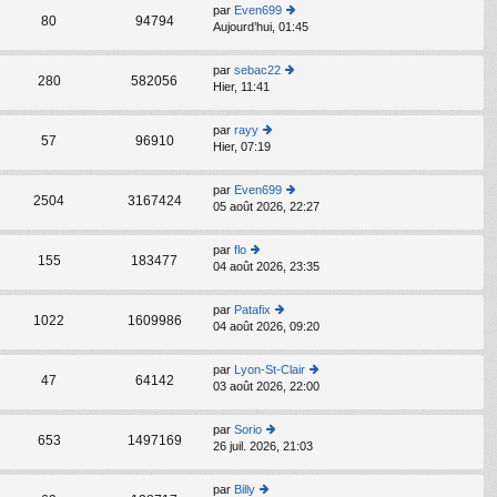
s
par
Even699
C
ult
80
94794
Aujourd’hui, 01:45
o
er
n
le
s
d
par
sebac22
C
ult
280
582056
er
Hier, 11:41
o
er
ni
n
le
er
s
d
par
rayy
m
C
ult
57
96910
er
Hier, 07:19
o
e
er
ni
n
s
le
er
s
s
d
par
Even699
m
C
ult
2504
3167424
a
er
05 août 2026, 22:27
o
e
er
g
ni
n
s
le
e
er
s
s
d
par
flo
m
C
ult
155
183477
a
er
04 août 2026, 23:35
o
e
er
g
ni
n
s
le
e
er
s
s
d
par
Patafix
m
C
ult
1022
1609986
a
er
04 août 2026, 09:20
o
e
er
g
ni
n
s
le
e
er
s
s
d
par
Lyon-St-Clair
m
C
ult
47
64142
a
er
03 août 2026, 22:00
o
e
er
g
ni
n
s
le
e
er
s
s
d
par
Sorio
m
C
ult
653
1497169
a
er
26 juil. 2026, 21:03
o
e
er
g
ni
n
s
le
e
er
s
s
d
par
Billy
m
C