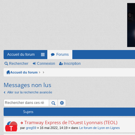
Accueil du forum
Forums
Rechercher
Connexion
ac
Inscription
Accueil du forum
co
ur
Messages non lus
ci
Aller sur la recherche avancée
s
Sujets
Tramway Express de l'Ouest Lyonnais (TEOL)
o
par
greg59
» 16 mai 2022, 14:19 » dans
Le forum de Lyon en Lignes
n