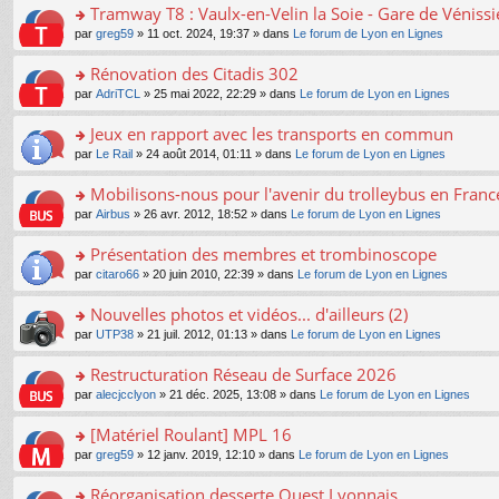
s
Tramway T8 : Vaulx-en-Velin la Soie - Gare de Véniss
ult
o
par
greg59
» 11 oct. 2024, 19:37 » dans
Le forum de Lyon en Lignes
er
n
le
s
Rénovation des Citadis 302
m
ult
e
o
par
AdriTCL
» 25 mai 2022, 22:29 » dans
Le forum de Lyon en Lignes
er
s
n
le
s
s
Jeux en rapport avec les transports en commun
m
a
ult
e
o
par
Le Rail
» 24 août 2014, 01:11 » dans
Le forum de Lyon en Lignes
g
er
s
n
e
le
s
s
Mobilisons-nous pour l'avenir du trolleybus en France
n
m
a
ult
o
e
o
par
Airbus
» 26 avr. 2012, 18:52 » dans
Le forum de Lyon en Lignes
g
er
n
s
n
e
le
lu
s
s
Présentation des membres et trombinoscope
n
m
le
a
ult
o
e
pl
o
par
citaro66
» 20 juin 2010, 22:39 » dans
Le forum de Lyon en Lignes
g
er
n
s
u
n
e
le
lu
s
s
s
Nouvelles photos et vidéos... d'ailleurs (2)
n
m
le
a
ré
ult
o
e
pl
o
par
UTP38
» 21 juil. 2012, 01:13 » dans
Le forum de Lyon en Lignes
g
c
er
n
s
u
n
e
e
le
lu
s
s
s
Restructuration Réseau de Surface 2026
n
nt
m
le
a
ré
ult
o
e
pl
o
par
alecjcclyon
» 21 déc. 2025, 13:08 » dans
Le forum de Lyon en Lignes
g
c
er
n
s
u
n
e
e
le
lu
s
s
s
[Matériel Roulant] MPL 16
n
nt
m
le
a
ré
ult
o
e
pl
o
par
greg59
» 12 janv. 2019, 12:10 » dans
Le forum de Lyon en Lignes
g
c
er
n
s
u
n
e
e
le
lu
s
s
s
Réorganisation desserte Ouest Lyonnais
n
nt
m
le