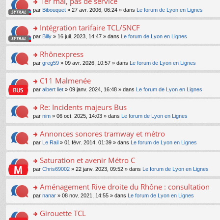
1er mai, pas de service
nt
m
le
a
ré
ult
o
e
pl
o
par
Bibouquet
» 27 avr. 2006, 06:24 » dans
Le forum de Lyon en Lignes
g
c
er
n
s
u
n
e
e
le
lu
s
s
s
Intégration tarifaire TCL/SNCF
n
nt
m
le
a
ré
ult
o
e
pl
o
par
Billy
» 16 juil. 2023, 14:47 » dans
Le forum de Lyon en Lignes
g
c
er
n
s
u
n
e
e
le
lu
s
s
s
Rhônexpress
n
nt
m
le
a
ré
ult
o
e
pl
o
par
greg59
» 09 avr. 2026, 10:57 » dans
Le forum de Lyon en Lignes
g
c
er
n
s
u
n
e
e
le
lu
s
s
s
C11 Malmenée
n
nt
m
le
a
ré
ult
o
e
pl
o
par
albert liet
» 09 janv. 2024, 16:48 » dans
Le forum de Lyon en Lignes
g
c
er
n
s
u
n
e
e
le
lu
s
s
s
Re: Incidents majeurs Bus
n
nt
m
le
a
ré
ult
o
e
pl
o
par
nim
» 06 oct. 2025, 14:03 » dans
Le forum de Lyon en Lignes
g
c
er
n
s
u
n
e
e
le
lu
s
s
s
Annonces sonores tramway et métro
n
nt
m
le
a
ré
ult
o
e
pl
o
par
Le Rail
» 01 févr. 2014, 01:39 » dans
Le forum de Lyon en Lignes
g
c
er
n
s
u
n
e
e
le
lu
s
s
s
Saturation et avenir Métro C
n
nt
m
le
a
ré
ult
o
e
pl
o
par
Chris69002
» 22 janv. 2023, 09:52 » dans
Le forum de Lyon en Lignes
g
c
er
n
s
u
n
e
e
le
lu
s
s
s
Aménagement Rive droite du Rhône : consultation
n
nt
m
le
a
ré
ult
o
e
pl
o
par
nanar
» 08 nov. 2021, 14:55 » dans
Le forum de Lyon en Lignes
g
c
er
n
s
u
n
e
e
le
lu
s
s
s
Girouette TCL
n
nt
m
le
a
ré
ult
o