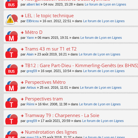
a
ré
ult
o
e
pl
o
par
albert liet
» 04 nov. 2023, 15:28 » dans
Le forum de Lyon en Lignes
g
c
er
n
s
u
n
e
e
le
lu
s
s
s
LEL : le topic technique
n
nt
m
le
a
ré
ult
o
e
pl
o
par
ElBricou
» 16 oct. 2012, 22:51 » dans
Le forum de Lyon en Lignes
g
c
er
n
s
u
n
e
e
le
lu
s
s
s
Métro D
n
nt
m
le
a
ré
ult
o
e
pl
o
par
Yann
» 06 mars 2015, 19:31 » dans
Le forum de Lyon en Lignes
g
c
er
n
s
u
n
e
e
le
lu
s
s
s
Trams 43 m sur T1 et T2
n
nt
m
le
a
ré
ult
o
e
pl
o
par
Alain
» 23 août 2019, 16:21 » dans
Le forum de Lyon en Lignes
g
c
er
n
s
u
n
e
e
le
lu
s
s
s
TB12 : Gare Part-Dieu - Kimmerling-Genêts (ex BHNS
n
nt
m
le
a
ré
ult
o
e
pl
o
par
greg59
» 16 sept. 2021, 10:54 » dans
Le forum de Lyon en Lignes
g
c
er
n
s
u
n
e
e
le
lu
s
s
s
Perspectives Métro
n
nt
m
le
a
ré
ult
o
e
pl
o
par
Airbus
» 25 oct. 2016, 11:01 » dans
Le forum de Lyon en Lignes
g
c
er
n
s
u
n
e
e
le
lu
s
s
s
Perspectives tram
n
nt
m
le
a
ré
ult
o
e
pl
o
par
Rémi
» 16 févr. 2008, 11:38 » dans
Le forum de Lyon en Lignes
g
c
er
n
s
u
n
e
e
le
lu
s
s
s
Tramway T9 : Charpennes - La Soie
n
nt
m
le
a
ré
ult
o
e
pl
o
par
greg59
» 17 août 2021, 20:59 » dans
Le forum de Lyon en Lignes
g
c
er
n
s
u
n
e
e
le
lu
s
s
s
Numérotation des lignes
n
nt
m
le
a
ré
ult
o
e
pl
o
par
maxc19
» 23 août 2018, 11:37 » dans
Le forum de Lyon en Lignes