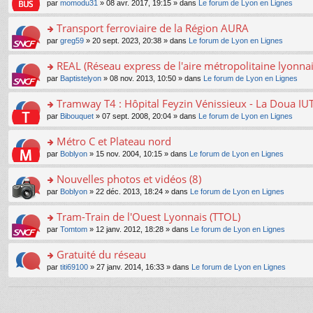
e
pl
o
par
momodu31
» 08 avr. 2017, 19:15 » dans
Le forum de Lyon en Lignes
g
c
er
n
s
u
n
e
e
le
lu
s
s
s
Transport ferroviaire de la Région AURA
n
nt
m
le
a
ré
ult
o
e
pl
o
par
greg59
» 20 sept. 2023, 20:38 » dans
Le forum de Lyon en Lignes
g
c
er
n
s
u
n
e
e
le
lu
s
s
s
REAL (Réseau express de l'aire métropolitaine lyonnai
n
nt
m
le
a
ré
ult
o
e
pl
o
par
Baptistelyon
» 08 nov. 2013, 10:50 » dans
Le forum de Lyon en Lignes
g
c
er
n
s
u
n
e
e
le
lu
s
s
s
Tramway T4 : Hôpital Feyzin Vénissieux - La Doua IU
n
nt
m
le
a
ré
ult
o
e
pl
o
par
Bibouquet
» 07 sept. 2008, 20:04 » dans
Le forum de Lyon en Lignes
g
c
er
n
s
u
n
e
e
le
lu
s
s
s
Métro C et Plateau nord
n
nt
m
le
a
ré
ult
o
e
pl
o
par
Boblyon
» 15 nov. 2004, 10:15 » dans
Le forum de Lyon en Lignes
g
c
er
n
s
u
n
e
e
le
lu
s
s
s
Nouvelles photos et vidéos (8)
n
nt
m
le
a
ré
ult
o
e
pl
o
par
Boblyon
» 22 déc. 2013, 18:24 » dans
Le forum de Lyon en Lignes
g
c
er
n
s
u
n
e
e
le
lu
s
s
s
Tram-Train de l'Ouest Lyonnais (TTOL)
n
nt
m
le
a
ré
ult
o
e
pl
o
par
Tomtom
» 12 janv. 2012, 18:28 » dans
Le forum de Lyon en Lignes
g
c
er
n
s
u
n
e
e
le
lu
s
s
s
Gratuité du réseau
n
nt
m
le
a
ré
ult
o
e
pl
o
par
titi69100
» 27 janv. 2014, 16:33 » dans
Le forum de Lyon en Lignes
g
c
er
n
s
u
n
e
e
le
lu
s
s
s
n
nt
m
le
a
ré
ult
o
e
pl
g
c
er
n