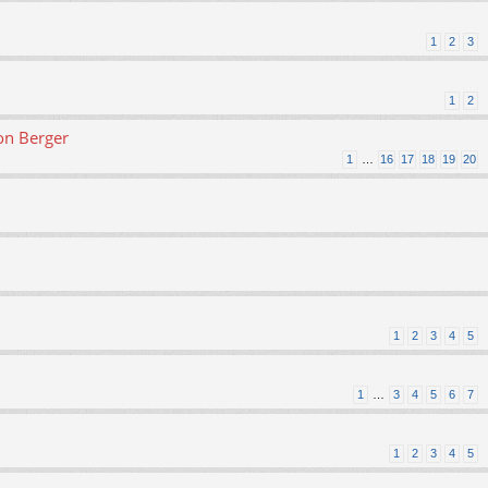
1
2
3
1
2
on Berger
1
…
16
17
18
19
20
1
2
3
4
5
1
…
3
4
5
6
7
1
2
3
4
5