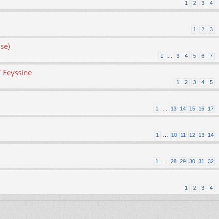
1
2
3
4
1
2
3
se)
1
…
3
4
5
6
7
T Feyssine
1
2
3
4
5
1
…
13
14
15
16
17
1
…
10
11
12
13
14
1
…
28
29
30
31
32
1
2
3
4