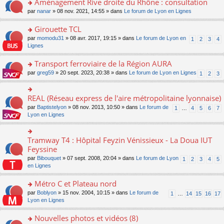
Aménagement Rive droite du Rhône : consultation
n
s
u
e
e
er
lu
s
s
o
par
nanar
» 08 nov. 2021, 14:55 » dans
Le forum de Lyon en Lignes
n
nt
le
le
a
ré
n
o
m
pl
g
c
s
Girouette TCL
n
e
u
e
e
ult
lu
s
s
o
par
momodu31
» 08 avr. 2017, 19:15 » dans
Le forum de Lyon en
1
2
3
4
n
nt
er
le
s
ré
n
Lignes
o
le
pl
a
c
s
n
m
u
g
e
ult
Transport ferroviaire de la Région AURA
lu
e
s
e
nt
er
le
s
ré
o
par
greg59
» 20 sept. 2023, 20:38 » dans
Le forum de Lyon en Lignes
1
2
3
n
le
pl
s
c
n
o
m
u
a
e
s
n
e
s
g
nt
ult
REAL (Réseau express de l'aire métropolitaine lyonnaise)
lu
o
s
ré
e
er
le
n
s
c
par
Baptistelyon
» 08 nov. 2013, 10:50 » dans
Le forum de
1
…
4
5
6
7
n
le
pl
s
a
e
Lyon en Lignes
o
m
u
ult
g
nt
n
e
s
er
e
lu
s
ré
le
n
Tramway T4 : Hôpital Feyzin Vénissieux - La Doua IUT
le
o
s
c
m
o
pl
n
Feyssine
a
e
e
n
u
s
g
nt
s
lu
par
Bibouquet
» 07 sept. 2008, 20:04 » dans
Le forum de Lyon
1
2
3
4
5
s
ult
e
s
le
en Lignes
ré
er
n
a
pl
c
le
o
g
u
Métro C et Plateau nord
e
m
n
e
s
nt
e
lu
o
par
Boblyon
» 15 nov. 2004, 10:15 » dans
Le forum de
1
…
14
15
16
17
n
ré
s
le
n
Lyon en Lignes
o
c
s
pl
s
n
e
a
u
ult
Nouvelles photos et vidéos (8)
lu
nt
g
s
er