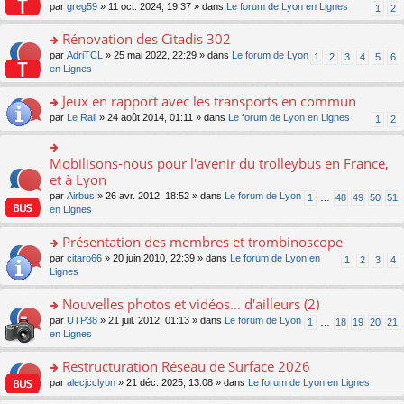
s
par
greg59
» 11 oct. 2024, 19:37 » dans
Le forum de Lyon en Lignes
1
2
ult
er
Rénovation des Citadis 302
le
m
o
par
AdriTCL
» 25 mai 2022, 22:29 » dans
Le forum de Lyon
1
2
3
4
5
6
e
n
en Lignes
s
s
s
ult
Jeux en rapport avec les transports en commun
a
er
o
par
Le Rail
» 24 août 2014, 01:11 » dans
Le forum de Lyon en Lignes
1
2
g
le
n
e
m
s
n
e
ult
Mobilisons-nous pour l'avenir du trolleybus en France,
o
o
s
er
n
n
et à Lyon
s
le
lu
s
a
par
Airbus
» 26 avr. 2012, 18:52 » dans
Le forum de Lyon
1
…
48
49
50
51
m
le
ult
g
en Lignes
e
pl
er
e
s
u
le
n
Présentation des membres et trombinoscope
s
s
m
o
a
ré
e
n
o
par
citaro66
» 20 juin 2010, 22:39 » dans
Le forum de Lyon en
1
2
3
4
g
c
s
lu
n
Lignes
e
e
s
le
s
n
nt
a
pl
ult
Nouvelles photos et vidéos... d'ailleurs (2)
o
g
u
er
n
o
par
UTP38
» 21 juil. 2012, 01:13 » dans
Le forum de Lyon
1
…
18
19
20
21
e
s
le
lu
n
en Lignes
n
ré
m
le
s
o
c
e
pl
ult
Restructuration Réseau de Surface 2026
n
e
s
u
er
lu
nt
s
o
par
alecjcclyon
» 21 déc. 2025, 13:08 » dans
Le forum de Lyon en Lignes
s
le
le
a
n
ré
m