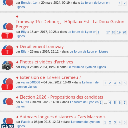
ult
e
s
o
par
Benoist_1er
» 20 mars 2024, 00:19 » dans
Le forum de Lyon en
u
1
2
n
er
nt
s
n
Lignes
s
o
le
a
s
ré
n
m
g
ult
c
lu
e
e
er
e
Tramway T6 : Debourg - Hôpitaux Est - La Doua Gaston
le
o
s
n
le
nt
pl
n
Berger
s
o
m
u
s
a
n
par
Billy
» 15 avr. 2017, 19:26 » dans
Le forum de Lyon en
1
…
17
18
19
20
e
s
ult
g
lu
Lignes
s
ré
er
e
le
s
c
le
n
pl
Déraillement tramway
a
e
m
o
u
g
nt
e
n
o
par
Billy
» 28 mars 2024, 23:12 » dans
Le forum de Lyon en Lignes
s
e
s
lu
n
ré
n
s
le
s
Photos et vidéos d'archives
c
o
a
pl
ult
e
n
o
par
Billy
» 28 mai 2023, 19:52 » dans
Le forum de Lyon en Lignes
g
u
er
nt
lu
n
e
s
le
le
s
Extension de T3 vers Crémieu ?
n
ré
m
pl
ult
o
c
e
o
par
yanns040586
» 04 déc. 2012, 16:49 » dans
Le forum de
1
2
3
4
5
u
er
n
e
s
n
Lyon en Lignes
s
le
lu
nt
s
s
ré
m
le
a
ult
Election 2026 - Propositions des candidats
c
e
pl
g
er
e
s
o
par
NP73
» 30 avr. 2025, 14:20 » dans
Le forum de Lyon en
u
1
…
4
5
6
7
e
le
nt
s
n
Lignes
s
n
m
a
s
ré
o
e
g
ult
c
Autocars longues distances « Cars Macron »
n
s
e
er
e
lu
s
o
par
Patafix
» 06 juin 2015, 12:23 » dans
Le forum de Lyon en
1
2
3
4
5
n
le
nt
le
a
n
Lignes
o
m