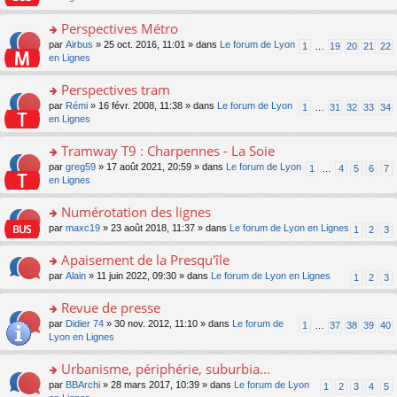
m
u
g
nt
s
lu
e
s
e
ult
Perspectives Métro
le
s
ré
n
er
pl
s
c
o
par
Airbus
» 25 oct. 2016, 11:01 » dans
Le forum de Lyon
1
…
19
20
21
22
o
le
u
a
e
n
en Lignes
n
m
s
g
nt
s
lu
e
ré
e
ult
Perspectives tram
le
s
c
n
er
pl
s
e
o
par
Rémi
» 16 févr. 2008, 11:38 » dans
Le forum de Lyon
1
…
31
32
33
34
o
le
u
a
nt
n
en Lignes
n
m
s
g
s
lu
e
ré
e
ult
Tramway T9 : Charpennes - La Soie
le
s
c
n
er
pl
s
e
o
par
greg59
» 17 août 2021, 20:59 » dans
Le forum de Lyon
1
…
4
5
6
7
o
le
u
a
nt
n
en Lignes
n
m
s
g
s
lu
e
ré
e
ult
Numérotation des lignes
le
s
c
n
er
pl
s
e
o
par
maxc19
» 23 août 2018, 11:37 » dans
Le forum de Lyon en Lignes
1
2
3
o
le
u
a
nt
n
n
m
s
g
s
Apaisement de la Presqu'île
lu
e
ré
e
ult
le
s
c
o
par
Alain
» 11 juin 2022, 09:30 » dans
Le forum de Lyon en Lignes
1
2
3
n
er
pl
s
e
n
o
le
u
a
nt
s
Revue de presse
n
m
s
g
ult
lu
e
ré
o
par
Didier 74
» 30 nov. 2012, 11:10 » dans
Le forum de
1
…
37
38
39
40
e
er
le
s
c
n
Lyon en Lignes
n
le
pl
s
e
s
o
m
u
a
nt
ult
Urbanisme, périphérie, suburbia...
n
e
s
g
er
lu
s
ré
o
par
BBArchi
» 28 mars 2017, 10:39 » dans
Le forum de Lyon
1
2
3
4
5
e
le
le
s