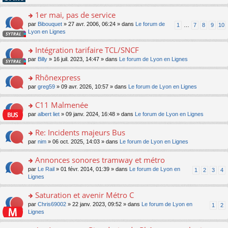
pl
g
s
n
e
u
e
ult
1er mai, pas de service
lu
s
s
n
er
le
s
ré
o
par
Bibouquet
» 27 avr. 2006, 06:24 » dans
Le forum de
1
…
7
8
9
10
o
le
pl
a
c
n
Lyon en Lignes
n
m
u
g
e
s
lu
e
s
e
nt
ult
Intégration tarifaire TCL/SNCF
le
s
ré
n
er
pl
s
c
o
par
Billy
» 16 juil. 2023, 14:47 » dans
Le forum de Lyon en Lignes
o
le
u
a
e
n
n
m
s
g
nt
s
Rhônexpress
lu
e
ré
e
ult
le
s
c
o
par
greg59
» 09 avr. 2026, 10:57 » dans
Le forum de Lyon en Lignes
n
er
pl
s
e
n
o
le
u
a
nt
s
C11 Malmenée
n
m
s
g
ult
lu
e
ré
o
par
albert liet
» 09 janv. 2024, 16:48 » dans
Le forum de Lyon en Lignes
e
er
le
s
c
n
n
le
pl
s
e
s
Re: Incidents majeurs Bus
o
m
u
a
nt
ult
n
e
s
o
par
nim
» 06 oct. 2025, 14:03 » dans
Le forum de Lyon en Lignes
g
er
lu
s
ré
n
e
le
le
s
c
s
Annonces sonores tramway et métro
n
m
pl
a
e
ult
o
e
u
o
par
Le Rail
» 01 févr. 2014, 01:39 » dans
Le forum de Lyon en
1
2
3
4
g
nt
er
n
s
s
n
Lignes
e
le
lu
s
ré
s
n
m
le
a
c
ult
Saturation et avenir Métro C
o
e
pl
g
e
er
n
s
u
o
par
Chris69002
» 22 janv. 2023, 09:52 » dans
Le forum de Lyon en
1
2
e
nt
le
lu
s
s
n
Lignes
n
m
le
a
ré
s
o
e
pl
g
c
ult