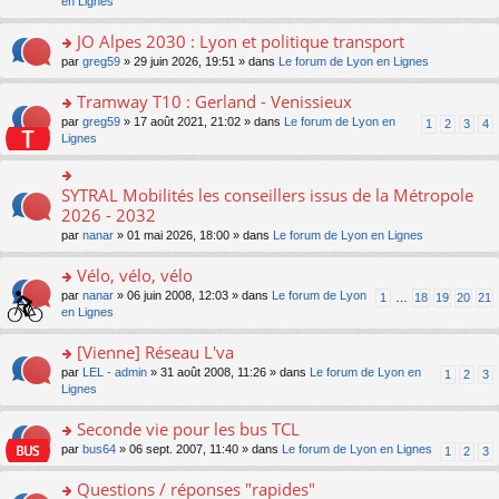
c
n
en Lignes
n
m
pl
a
e
s
o
e
u
g
nt
ult
JO Alpes 2030 : Lyon et politique transport
n
s
s
e
er
lu
s
ré
o
par
greg59
» 29 juin 2026, 19:51 » dans
Le forum de Lyon en Lignes
n
le
le
a
c
n
o
m
pl
g
e
s
Tramway T10 : Gerland - Venissieux
n
e
u
e
nt
ult
lu
s
s
o
par
greg59
» 17 août 2021, 21:02 » dans
Le forum de Lyon en
1
2
3
4
n
er
le
s
ré
n
Lignes
o
le
pl
a
c
s
n
m
u
g
e
ult
lu
e
s
e
nt
er
SYTRAL Mobilités les conseillers issus de la Métropole
le
o
s
ré
n
le
pl
n
2026 - 2032
s
c
o
m
u
s
a
e
n
par
nanar
» 01 mai 2026, 18:00 » dans
Le forum de Lyon en Lignes
e
s
ult
g
nt
lu
s
ré
er
e
le
Vélo, vélo, vélo
s
c
le
n
pl
a
e
m
o
o
par
nanar
» 06 juin 2008, 12:03 » dans
Le forum de Lyon
1
…
18
19
20
21
u
g
nt
e
n
n
en Lignes
s
e
s
lu
s
ré
n
s
le
ult
[Vienne] Réseau L'va
c
o
a
pl
er
e
n
o
par
LEL - admin
» 31 août 2008, 11:26 » dans
Le forum de Lyon en
1
2
3
g
u
le
nt
lu
n
Lignes
e
s
m
le
s
n
ré
e
pl
ult
Seconde vie pour les bus TCL
o
c
s
u
er
n
e
s
o
par
bus64
» 06 sept. 2007, 11:40 » dans
Le forum de Lyon en Lignes
1
2
3
s
le
lu
nt
a
n
ré
m
le
g
s
Questions / réponses "rapides"
c
e
pl
e