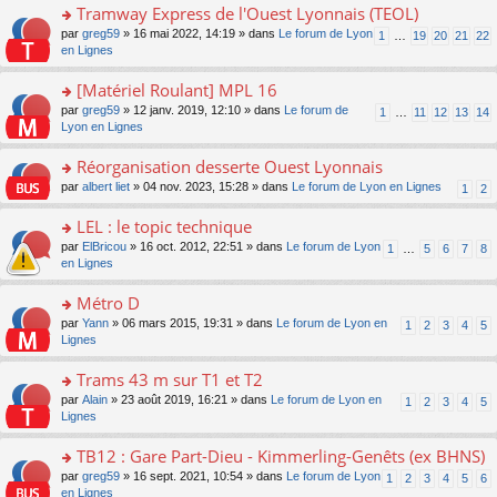
pl
g
s
Tramway Express de l'Ouest Lyonnais (TEOL)
c
e
u
e
ult
e
s
o
par
greg59
» 16 mai 2022, 14:19 » dans
Le forum de Lyon
s
1
…
19
20
21
22
n
er
nt
s
n
en Lignes
ré
o
le
a
s
c
n
m
g
ult
e
[Matériel Roulant] MPL 16
lu
e
e
er
nt
le
s
o
par
greg59
» 12 janv. 2019, 12:10 » dans
Le forum de
1
…
11
12
13
14
n
le
pl
s
n
Lyon en Lignes
o
m
u
a
s
n
e
s
g
ult
Réorganisation desserte Ouest Lyonnais
lu
s
ré
e
er
le
s
c
o
par
albert liet
» 04 nov. 2023, 15:28 » dans
Le forum de Lyon en Lignes
1
2
n
le
pl
a
e
n
o
m
u
g
nt
s
LEL : le topic technique
n
e
s
e
ult
lu
s
ré
o
par
ElBricou
» 16 oct. 2012, 22:51 » dans
Le forum de Lyon
1
…
5
6
7
8
n
er
le
s
c
n
en Lignes
o
le
pl
a
e
s
n
m
u
g
nt
ult
Métro D
lu
e
s
e
er
le
s
ré
o
par
Yann
» 06 mars 2015, 19:31 » dans
Le forum de Lyon en
1
2
3
4
5
n
le
pl
s
c
n
Lignes
o
m
u
a
e
s
n
e
s
g
nt
ult
Trams 43 m sur T1 et T2
lu
s
ré
e
er
le
s
c
o
par
Alain
» 23 août 2019, 16:21 » dans
Le forum de Lyon en
1
2
3
4
5
n
le
pl
a
e
n
Lignes
o
m
u
g
nt
s
n
e
s
e
ult
TB12 : Gare Part-Dieu - Kimmerling-Genêts (ex BHNS)
lu
s
ré
n
er
le
s
c
o
par
greg59
» 16 sept. 2021, 10:54 » dans
Le forum de Lyon
1
2
3
4
5
6
o
le
pl
a
e
n
en Lignes
n