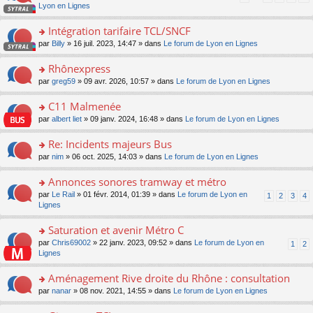
pl
a
c
n
Lyon en Lignes
n
m
u
g
e
s
lu
e
s
e
nt
ult
Intégration tarifaire TCL/SNCF
le
s
ré
n
er
pl
s
c
o
par
Billy
» 16 juil. 2023, 14:47 » dans
Le forum de Lyon en Lignes
o
le
u
a
e
n
n
m
s
g
nt
s
Rhônexpress
lu
e
ré
e
ult
le
s
c
o
par
greg59
» 09 avr. 2026, 10:57 » dans
Le forum de Lyon en Lignes
n
er
pl
s
e
n
o
le
u
a
nt
s
C11 Malmenée
n
m
s
g
ult
lu
e
ré
o
par
albert liet
» 09 janv. 2024, 16:48 » dans
Le forum de Lyon en Lignes
e
er
le
s
c
n
n
le
pl
s
e
s
Re: Incidents majeurs Bus
o
m
u
a
nt
ult
n
e
s
o
par
nim
» 06 oct. 2025, 14:03 » dans
Le forum de Lyon en Lignes
g
er
lu
s
ré
n
e
le
le
s
c
s
Annonces sonores tramway et métro
n
m
pl
a
e
ult
o
e
u
o
par
Le Rail
» 01 févr. 2014, 01:39 » dans
Le forum de Lyon en
1
2
3
4
g
nt
er
n
s
s
n
Lignes
e
le
lu
s
ré
s
n
m
le
a
c
ult
Saturation et avenir Métro C
o
e
pl
g
e
er
n
s
u
o
par
Chris69002
» 22 janv. 2023, 09:52 » dans
Le forum de Lyon en
1
2
e
nt
le
lu
s
s
n
Lignes
n
m
le
a
ré
s
o
e
pl
g
c
ult
Aménagement Rive droite du Rhône : consultation
n
s
u
e
e
er
lu
s
s
o
par
nanar
» 08 nov. 2021, 14:55 » dans
Le forum de Lyon en Lignes
n
nt
le
le
a
ré
n
o
m
pl
g
c
s