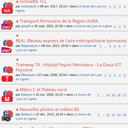
Girouette TCL
n
e
u
e
e
ult
lu
s
s
o
par
momodu31
» 08 avr. 2017, 19:15 » dans
Le forum de Lyon en
1
2
3
4
n
nt
er
le
s
ré
n
Lignes
o
le
pl
a
c
s
n
m
u
g
e
ult
Transport ferroviaire de la Région AURA
lu
e
s
e
nt
er
le
s
ré
o
par
greg59
» 20 sept. 2023, 20:38 » dans
Le forum de Lyon en Lignes
1
2
3
n
le
pl
s
c
n
o
m
u
a
e
s
n
e
s
g
nt
ult
REAL (Réseau express de l'aire métropolitaine lyonnaise)
lu
o
s
ré
e
er
le
n
s
c
par
Baptistelyon
» 08 nov. 2013, 10:50 » dans
Le forum de
1
…
4
5
6
7
n
le
pl
s
a
e
Lyon en Lignes
o
m
u
ult
g
nt
n
e
s
er
e
lu
s
ré
le
n
Tramway T4 : Hôpital Feyzin Vénissieux - La Doua IUT
le
o
s
c
m
o
pl
n
Feyssine
a
e
e
n
u
s
g
nt
s
lu
par
Bibouquet
» 07 sept. 2008, 20:04 » dans
Le forum de Lyon
1
2
3
4
5
s
ult
e
s
le
en Lignes
ré
er
n
a
pl
c
le
o
g
u
Métro C et Plateau nord
e
m
n
e
s
nt
e
lu
o
par
Boblyon
» 15 nov. 2004, 10:15 » dans
Le forum de
1
…
14
15
16
17
n
ré
s
le
n
Lyon en Lignes
o
c
s
pl
s
n
e
a
u
ult
Nouvelles photos et vidéos (8)
lu
nt
g
s
er
le
o
par
Boblyon
» 22 déc. 2013, 18:24 » dans
Le forum de
1
…
11
12
13
14
e
ré
le
pl
n
Lyon en Lignes
n
c
m
u
s
o
e
e
s
ult