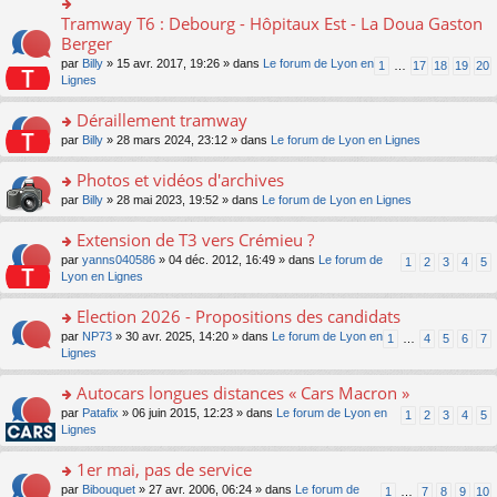
ult
c
lu
e
e
er
e
Tramway T6 : Debourg - Hôpitaux Est - La Doua Gaston
le
o
s
n
le
nt
pl
n
Berger
s
o
m
u
s
a
n
par
Billy
» 15 avr. 2017, 19:26 » dans
Le forum de Lyon en
1
…
17
18
19
20
e
s
ult
g
lu
Lignes
s
ré
er
e
le
s
c
le
n
pl
Déraillement tramway
a
e
m
o
u
g
nt
e
n
o
par
Billy
» 28 mars 2024, 23:12 » dans
Le forum de Lyon en Lignes
s
e
s
lu
n
ré
n
s
le
s
Photos et vidéos d'archives
c
o
a
pl
ult
e
n
o
par
Billy
» 28 mai 2023, 19:52 » dans
Le forum de Lyon en Lignes
g
u
er
nt
lu
n
e
s
le
le
s
Extension de T3 vers Crémieu ?
n
ré
m
pl
ult
o
c
e
o
par
yanns040586
» 04 déc. 2012, 16:49 » dans
Le forum de
1
2
3
4
5
u
er
n
e
s
n
Lyon en Lignes
s
le
lu
nt
s
s
ré
m
le
a
ult
Election 2026 - Propositions des candidats
c
e
pl
g
er
e
s
o
par
NP73
» 30 avr. 2025, 14:20 » dans
Le forum de Lyon en
u
1
…
4
5
6
7
e
le
nt
s
n
Lignes
s
n
m
a
s
ré
o
e
g
ult
c
Autocars longues distances « Cars Macron »
n
s
e
er
e
lu
s
o
par
Patafix
» 06 juin 2015, 12:23 » dans
Le forum de Lyon en
1
2
3
4
5
n
le
nt
le
a
n
Lignes
o
m
pl
g
s
n
e
u
e
ult
1er mai, pas de service
lu
s
s
n
er
le
s
ré
o
par
Bibouquet
» 27 avr. 2006, 06:24 » dans
Le forum de
1
…
7
8
9
10
o
le