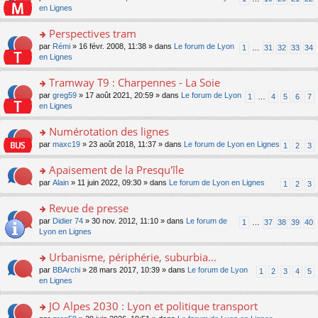
le
u
a
e
n
en Lignes
n
m
s
g
nt
s
lu
e
ré
e
ult
Perspectives tram
le
s
c
n
er
pl
s
e
o
par
Rémi
» 16 févr. 2008, 11:38 » dans
Le forum de Lyon
1
…
31
32
33
34
o
le
u
a
nt
n
en Lignes
n
m
s
g
s
lu
e
ré
e
ult
Tramway T9 : Charpennes - La Soie
le
s
c
n
er
pl
s
e
o
par
greg59
» 17 août 2021, 20:59 » dans
Le forum de Lyon
1
…
4
5
6
7
o
le
u
a
nt
n
en Lignes
n
m
s
g
s
lu
e
ré
e
ult
Numérotation des lignes
le
s
c
n
er
pl
s
e
o
par
maxc19
» 23 août 2018, 11:37 » dans
Le forum de Lyon en Lignes
1
2
3
o
le
u
a
nt
n
n
m
s
g
s
Apaisement de la Presqu'île
lu
e
ré
e
ult
le
s
c
o
par
Alain
» 11 juin 2022, 09:30 » dans
Le forum de Lyon en Lignes
1
2
3
n
er
pl
s
e
n
o
le
u
a
nt
s
Revue de presse
n
m
s
g
ult
lu
e
ré
o
par
Didier 74
» 30 nov. 2012, 11:10 » dans
Le forum de
1
…
37
38
39
40
e
er
le
s
c
n
Lyon en Lignes
n
le
pl
s
e
s
o
m
u
a
nt
ult
Urbanisme, périphérie, suburbia...
n
e
s
g
er
lu
s
ré
o
par
BBArchi
» 28 mars 2017, 10:39 » dans
Le forum de Lyon
1
2
3
4
5
e
le
le
s
c
n
en Lignes
n
m
pl
a
e
s
o
e
u
g
nt
ult
JO Alpes 2030 : Lyon et politique transport
n
s
s
e
er
lu
s