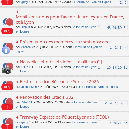
s
par
greg59
» 11 oct. 2024, 19:37 » dans
Le forum de Lyon en Lignes
1
2
ult
er
le
Mobilisons-nous pour l'avenir du trolleybus en France,
o
m
n
et à Lyon
e
s
s
par
Airbus
» 26 avr. 2012, 18:52 » dans
Le forum de Lyon
1
…
48
49
50
51
ult
s
en Lignes
er
a
le
g
Présentation des membres et trombinoscope
m
e
e
o
par
citaro66
» 20 juin 2010, 22:39 » dans
Le forum de Lyon en
n
1
2
3
4
s
n
Lignes
o
s
s
n
a
ult
lu
Nouvelles photos et vidéos... d'ailleurs (2)
g
er
le
o
par
UTP38
» 21 juil. 2012, 01:13 » dans
Le forum de Lyon
1
…
18
19
20
21
e
le
pl
n
en Lignes
n
m
u
s
o
e
s
ult
Restructuration Réseau de Surface 2026
n
s
ré
er
lu
s
c
o
par
alecjcclyon
» 21 déc. 2025, 13:08 » dans
Le forum de Lyon en Lignes
le
le
a
e
n
m
pl
g
nt
s
Rénovation des Citadis 302
e
u
e
ult
s
o
par
AdriTCL
» 25 mai 2022, 22:29 » dans
Le forum de Lyon
s
1
2
3
4
5
6
n
er
s
n
en Lignes
ré
o
le
a
s
c
n
m
g
ult
e
Tramway Express de l'Ouest Lyonnais (TEOL)
lu
e
e
er
nt
le
s
o
par
greg59
» 16 mai 2022, 14:19 » dans
Le forum de Lyon
1
…
19
20
21
22
n
le
pl
s
n
en Lignes
o
m