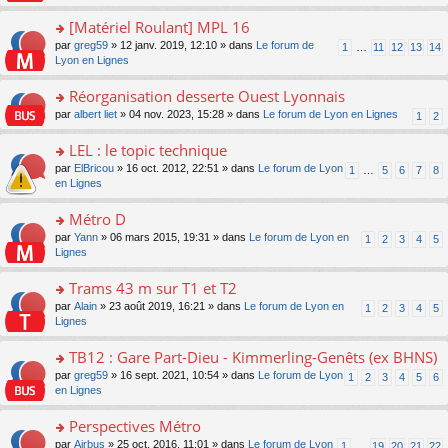
u
a
s
n
e
s
g
ult
[Matériel Roulant] MPL 16
lu
s
ré
e
er
le
s
c
o
par
greg59
» 12 janv. 2019, 12:10 » dans
Le forum de
1
…
11
12
13
14
n
le
pl
a
e
n
Lyon en Lignes
o
m
u
g
nt
s
n
e
s
e
ult
Réorganisation desserte Ouest Lyonnais
lu
s
ré
n
er
le
s
c
o
par
albert liet
» 04 nov. 2023, 15:28 » dans
Le forum de Lyon en Lignes
1
2
o
le
pl
a
e
n
n
m
u
g
nt
s
LEL : le topic technique
lu
e
s
e
ult
le
s
ré
o
par
ElBricou
» 16 oct. 2012, 22:51 » dans
Le forum de Lyon
1
…
5
6
7
8
n
er
pl
s
c
n
en Lignes
o
le
u
a
e
s
n
m
s
g
nt
ult
Métro D
lu
e
ré
e
er
le
s
c
o
par
Yann
» 06 mars 2015, 19:31 » dans
Le forum de Lyon en
1
2
3
4
5
n
le
pl
s
e
n
Lignes
o
m
u
a
nt
s
n
e
s
g
ult
Trams 43 m sur T1 et T2
lu
s
ré
e
er
le
s
c
o
par
Alain
» 23 août 2019, 16:21 » dans
Le forum de Lyon en
1
2
3
4
5
n
le
pl
a
e
n
Lignes
o
m
u
g
nt
s
n
e
s
e
ult
TB12 : Gare Part-Dieu - Kimmerling-Genêts (ex BHNS)
lu
s
ré
n
er
le
s
c
o
par
greg59
» 16 sept. 2021, 10:54 » dans
Le forum de Lyon
1
2
3
4
5
6
o
le
pl
a
e
n
en Lignes
n
m
u
g
nt
s
lu
e
s
e
ult
Perspectives Métro
le
s
ré
n
er
pl
s
c
o
par
Airbus
» 25 oct. 2016, 11:01 » dans
Le forum de Lyon
1
…
19
20
21
22
o