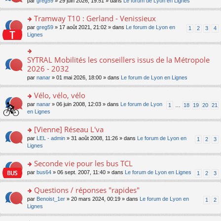
ré
o
par
greg59
» 29 juin 2026, 19:51 » dans
Le forum de Lyon en Lignes
n
le
le
a
c
n
o
m
pl
g
e
s
Tramway T10 : Gerland - Venissieux
n
e
u
e
nt
ult
lu
s
s
o
par
greg59
» 17 août 2021, 21:02 » dans
Le forum de Lyon en
1
2
3
4
n
er
le
s
ré
n
Lignes
o
le
pl
a
c
s
n
m
u
g
e
ult
lu
e
s
e
nt
er
SYTRAL Mobilités les conseillers issus de la Métropole
le
o
s
ré
n
le
pl
n
2026 - 2032
s
c
o
m
u
s
a
e
n
par
nanar
» 01 mai 2026, 18:00 » dans
Le forum de Lyon en Lignes
e
s
ult
g
nt
lu
s
ré
er
e
le
Vélo, vélo, vélo
s
c
le
n
pl
a
e
m
o
o
par
nanar
» 06 juin 2008, 12:03 » dans
Le forum de Lyon
1
…
18
19
20
21
u
g
nt
e
n
n
en Lignes
s
e
s
lu
s
ré
n
s
le
ult
[Vienne] Réseau L'va
c
o
a
pl
er
e
n
o
par
LEL - admin
» 31 août 2008, 11:26 » dans
Le forum de Lyon en
1
2
3
g
u
le
nt
lu
n
Lignes
e
s
m
le
s
n
ré
e
pl
ult
Seconde vie pour les bus TCL
o
c
s
u
er
n
e
s
o
par
bus64
» 06 sept. 2007, 11:40 » dans
Le forum de Lyon en Lignes
1
2
3
s
le
lu
nt
a
n
ré
m
le
g
s
Questions / réponses "rapides"
c
e
pl
e
ult
e
s
o
par
Benoist_1er
» 20 mars 2024, 00:19 » dans
Le forum de Lyon en
u
1
2
n
er
nt
s
n
Lignes
s
o
le
a
s
ré
n
m
g