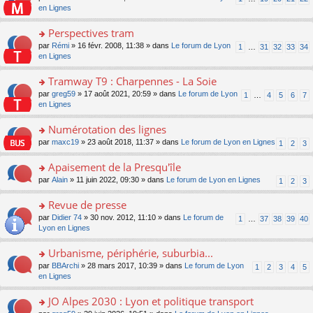
le
u
a
e
n
en Lignes
n
m
s
g
nt
s
lu
e
ré
e
ult
Perspectives tram
le
s
c
n
er
pl
s
e
o
par
Rémi
» 16 févr. 2008, 11:38 » dans
Le forum de Lyon
1
…
31
32
33
34
o
le
u
a
nt
n
en Lignes
n
m
s
g
s
lu
e
ré
e
ult
Tramway T9 : Charpennes - La Soie
le
s
c
n
er
pl
s
e
o
par
greg59
» 17 août 2021, 20:59 » dans
Le forum de Lyon
1
…
4
5
6
7
o
le
u
a
nt
n
en Lignes
n
m
s
g
s
lu
e
ré
e
ult
Numérotation des lignes
le
s
c
n
er
pl
s
e
o
par
maxc19
» 23 août 2018, 11:37 » dans
Le forum de Lyon en Lignes
1
2
3
o
le
u
a
nt
n
n
m
s
g
s
Apaisement de la Presqu'île
lu
e
ré
e
ult
le
s
c
o
par
Alain
» 11 juin 2022, 09:30 » dans
Le forum de Lyon en Lignes
1
2
3
n
er
pl
s
e
n
o
le
u
a
nt
s
Revue de presse
n
m
s
g
ult
lu
e
ré
o
par
Didier 74
» 30 nov. 2012, 11:10 » dans
Le forum de
1
…
37
38
39
40
e
er
le
s
c
n
Lyon en Lignes
n
le
pl
s
e
s
o
m
u
a
nt
ult
Urbanisme, périphérie, suburbia...
n
e
s
g
er
lu
s
ré
o
par
BBArchi
» 28 mars 2017, 10:39 » dans
Le forum de Lyon
1
2
3
4
5
e
le
le
s
c
n
en Lignes
n
m
pl
a
e
s
o
e
u
g
nt
ult
JO Alpes 2030 : Lyon et politique transport
n
s
s
e
er
lu
s