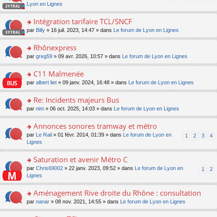
pl
a
c
n
Lyon en Lignes
n
m
u
g
e
s
lu
e
s
e
nt
ult
Intégration tarifaire TCL/SNCF
le
s
ré
n
er
pl
s
c
o
par
Billy
» 16 juil. 2023, 14:47 » dans
Le forum de Lyon en Lignes
o
le
u
a
e
n
n
m
s
g
nt
s
Rhônexpress
lu
e
ré
e
ult
le
s
c
o
par
greg59
» 09 avr. 2026, 10:57 » dans
Le forum de Lyon en Lignes
n
er
pl
s
e
n
o
le
u
a
nt
s
C11 Malmenée
n
m
s
g
ult
lu
e
ré
o
par
albert liet
» 09 janv. 2024, 16:48 » dans
Le forum de Lyon en Lignes
e
er
le
s
c
n
n
le
pl
s
e
s
Re: Incidents majeurs Bus
o
m
u
a
nt
ult
n
e
s
o
par
nim
» 06 oct. 2025, 14:03 » dans
Le forum de Lyon en Lignes
g
er
lu
s
ré
n
e
le
le
s
c
s
Annonces sonores tramway et métro
n
m
pl
a
e
ult
o
e
u
o
par
Le Rail
» 01 févr. 2014, 01:39 » dans
Le forum de Lyon en
1
2
3
4
g
nt
er
n
s
s
n
Lignes
e
le
lu
s
ré
s
n
m
le
a
c
ult
Saturation et avenir Métro C
o
e
pl
g
e
er
n
s
u
o
par
Chris69002
» 22 janv. 2023, 09:52 » dans
Le forum de Lyon en
1
2
e
nt
le
lu
s
s
n
Lignes
n
m
le
a
ré
s
o
e
pl
g
c
ult
Aménagement Rive droite du Rhône : consultation
n
s
u
e
e
er
lu
s
s
o
par
nanar
» 08 nov. 2021, 14:55 » dans
Le forum de Lyon en Lignes
n
nt
le
le
a
ré
n
o
m
pl
g
c
s