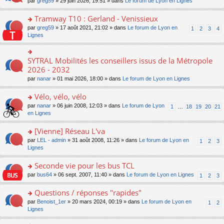
ré
o
par
greg59
» 29 juin 2026, 19:51 » dans
Le forum de Lyon en Lignes
n
le
le
a
c
n
o
m
pl
g
e
s
Tramway T10 : Gerland - Venissieux
n
e
u
e
nt
ult
lu
s
s
o
par
greg59
» 17 août 2021, 21:02 » dans
Le forum de Lyon en
1
2
3
4
n
er
le
s
ré
n
Lignes
o
le
pl
a
c
s
n
m
u
g
e
ult
lu
e
s
e
nt
er
SYTRAL Mobilités les conseillers issus de la Métropole
le
o
s
ré
n
le
pl
n
2026 - 2032
s
c
o
m
u
s
a
e
n
par
nanar
» 01 mai 2026, 18:00 » dans
Le forum de Lyon en Lignes
e
s
ult
g
nt
lu
s
ré
er
e
le
Vélo, vélo, vélo
s
c
le
n
pl
a
e
m
o
o
par
nanar
» 06 juin 2008, 12:03 » dans
Le forum de Lyon
1
…
18
19
20
21
u
g
nt
e
n
n
en Lignes
s
e
s
lu
s
ré
n
s
le
ult
[Vienne] Réseau L'va
c
o
a
pl
er
e
n
o
par
LEL - admin
» 31 août 2008, 11:26 » dans
Le forum de Lyon en
1
2
3
g
u
le
nt
lu
n
Lignes
e
s
m
le
s
n
ré
e
pl
ult
Seconde vie pour les bus TCL
o
c
s
u
er
n
e
s
o
par
bus64
» 06 sept. 2007, 11:40 » dans
Le forum de Lyon en Lignes
1
2
3
s
le
lu
nt
a
n
ré
m
le
g
s
Questions / réponses "rapides"
c
e
pl
e
ult
e
s
o
par
Benoist_1er
» 20 mars 2024, 00:19 » dans
Le forum de Lyon en
u
1
2
n
er
nt
s
n
Lignes
s
o
le
a
s
ré
n
m
g