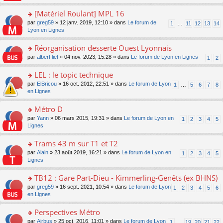
u
a
s
n
e
s
g
ult
[Matériel Roulant] MPL 16
lu
s
ré
e
er
le
s
c
o
par
greg59
» 12 janv. 2019, 12:10 » dans
Le forum de
1
…
11
12
13
14
n
le
pl
a
e
n
Lyon en Lignes
o
m
u
g
nt
s
n
e
s
e
ult
Réorganisation desserte Ouest Lyonnais
lu
s
ré
n
er
le
s
c
o
par
albert liet
» 04 nov. 2023, 15:28 » dans
Le forum de Lyon en Lignes
1
2
o
le
pl
a
e
n
n
m
u
g
nt
s
LEL : le topic technique
lu
e
s
e
ult
le
s
ré
o
par
ElBricou
» 16 oct. 2012, 22:51 » dans
Le forum de Lyon
1
…
5
6
7
8
n
er
pl
s
c
n
en Lignes
o
le
u
a
e
s
n
m
s
g
nt
ult
Métro D
lu
e
ré
e
er
le
s
c
o
par
Yann
» 06 mars 2015, 19:31 » dans
Le forum de Lyon en
1
2
3
4
5
n
le
pl
s
e
n
Lignes
o
m
u
a
nt
s
n
e
s
g
ult
Trams 43 m sur T1 et T2
lu
s
ré
e
er
le
s
c
o
par
Alain
» 23 août 2019, 16:21 » dans
Le forum de Lyon en
1
2
3
4
5
n
le
pl
a
e
n
Lignes
o
m
u
g
nt
s
n
e
s
e
ult
TB12 : Gare Part-Dieu - Kimmerling-Genêts (ex BHNS)
lu
s
ré
n
er
le
s
c
o
par
greg59
» 16 sept. 2021, 10:54 » dans
Le forum de Lyon
1
2
3
4
5
6
o
le
pl
a
e
n
en Lignes
n
m
u
g
nt
s
lu
e
s
e
ult
Perspectives Métro
le
s
ré
n
er
pl
s
c
o
par
Airbus
» 25 oct. 2016, 11:01 » dans
Le forum de Lyon
1
…
19
20
21
22
o