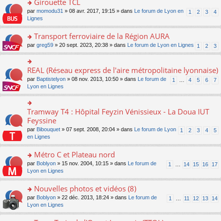
Girouette TCL
n
e
u
e
e
ult
lu
s
s
o
par
momodu31
» 08 avr. 2017, 19:15 » dans
Le forum de Lyon en
1
2
3
4
n
nt
er
le
s
ré
n
Lignes
o
le
pl
a
c
s
n
m
u
g
e
ult
Transport ferroviaire de la Région AURA
lu
e
s
e
nt
er
le
s
ré
o
par
greg59
» 20 sept. 2023, 20:38 » dans
Le forum de Lyon en Lignes
1
2
3
n
le
pl
s
c
n
o
m
u
a
e
s
n
e
s
g
nt
ult
REAL (Réseau express de l'aire métropolitaine lyonnaise)
lu
o
s
ré
e
er
le
n
s
c
par
Baptistelyon
» 08 nov. 2013, 10:50 » dans
Le forum de
1
…
4
5
6
7
n
le
pl
s
a
e
Lyon en Lignes
o
m
u
ult
g
nt
n
e
s
er
e
lu
s
ré
le
n
Tramway T4 : Hôpital Feyzin Vénissieux - La Doua IUT
le
o
s
c
m
o
pl
n
Feyssine
a
e
e
n
u
s
g
nt
s
lu
par
Bibouquet
» 07 sept. 2008, 20:04 » dans
Le forum de Lyon
1
2
3
4
5
s
ult
e
s
le
en Lignes
ré
er
n
a
pl
c
le
o
g
u
Métro C et Plateau nord
e
m
n
e
s
nt
e
lu
o
par
Boblyon
» 15 nov. 2004, 10:15 » dans
Le forum de
1
…
14
15
16
17
n
ré
s
le
n
Lyon en Lignes
o
c
s
pl
s
n
e
a
u
ult
Nouvelles photos et vidéos (8)
lu
nt
g
s
er
le
o
par
Boblyon
» 22 déc. 2013, 18:24 » dans
Le forum de
1
…
11
12
13
14
e
ré
le
pl
n
Lyon en Lignes
n
c
m
u
s
o
e
e
s
ult