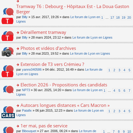
ult
c
lu
e
e
er
e
Tramway T6 : Debourg - Hôpitaux Est - La Doua Gaston
le
o
s
n
le
nt
pl
n
Berger
s
o
m
u
s
a
n
par
Billy
» 15 avr. 2017, 19:26 » dans
Le forum de Lyon en
1
…
17
18
19
20
e
s
ult
g
lu
Lignes
s
ré
er
e
le
s
c
le
n
pl
Déraillement tramway
a
e
m
o
u
g
nt
e
n
o
par
Billy
» 28 mars 2024, 23:12 » dans
Le forum de Lyon en Lignes
s
e
s
lu
n
ré
n
s
le
s
Photos et vidéos d'archives
c
o
a
pl
ult
e
n
o
par
Billy
» 28 mai 2023, 19:52 » dans
Le forum de Lyon en Lignes
g
u
er
nt
lu
n
e
s
le
le
s
Extension de T3 vers Crémieu ?
n
ré
m
pl
ult
o
c
e
o
par
yanns040586
» 04 déc. 2012, 16:49 » dans
Le forum de
1
2
3
4
5
u
er
n
e
s
n
Lyon en Lignes
s
le
lu
nt
s
s
ré
m
le
a
ult
Election 2026 - Propositions des candidats
c
e
pl
g
er
e
s
o
par
NP73
» 30 avr. 2025, 14:20 » dans
Le forum de Lyon en
u
1
…
4
5
6
7
e
le
nt
s
n
Lignes
s
n
m
a
s
ré
o
e
g
ult
c
Autocars longues distances « Cars Macron »
n
s
e
er
e
lu
s
o
par
Patafix
» 06 juin 2015, 12:23 » dans
Le forum de Lyon en
1
2
3
4
5
n
le
nt
le
a
n
Lignes
o
m
pl
g
s
n
e
u
e
ult
1er mai, pas de service
lu
s
s
n
er
le
s
ré
o
par
Bibouquet
» 27 avr. 2006, 06:24 » dans
Le forum de
1
…
7
8
9
10
o
le