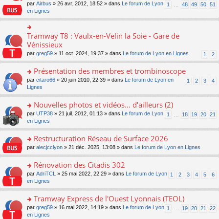
s
par
Airbus
» 26 avr. 2012, 18:52 » dans
Le forum de Lyon
1
…
48
49
50
51
ult
en Lignes
er
le
m
Tramway T8 : Vaulx-en-Velin la Soie - Gare de
o
e
n
Vénissieux
s
s
s
par
greg59
» 11 oct. 2024, 19:37 » dans
Le forum de Lyon en Lignes
1
2
ult
a
er
g
Présentation des membres et trombinoscope
le
e
m
o
par
citaro66
» 20 juin 2010, 22:39 » dans
Le forum de Lyon en
n
1
2
3
4
e
n
Lignes
o
s
s
n
s
ult
lu
Nouvelles photos et vidéos... d'ailleurs (2)
a
er
le
o
par
UTP38
» 21 juil. 2012, 01:13 » dans
Le forum de Lyon
1
…
18
19
20
21
g
le
pl
n
en Lignes
e
m
u
s
n
e
s
ult
Restructuration Réseau de Surface 2026
o
s
ré
er
n
s
c
o
par
alecjcclyon
» 21 déc. 2025, 13:08 » dans
Le forum de Lyon en Lignes
le
lu
a
e
n
m
le
g
nt
s
Rénovation des Citadis 302
e
pl
e
ult
s
o
par
AdriTCL
» 25 mai 2022, 22:29 » dans
Le forum de Lyon
u
1
2
3
4
5
6
n
er
s
n
en Lignes
s
o
le
a
s
ré
n
m
g
ult
c
Tramway Express de l'Ouest Lyonnais (TEOL)
lu
e
e
er
e
le
s
o
par
greg59
» 16 mai 2022, 14:19 » dans
Le forum de Lyon
1
…
19
20
21
22
n
le
nt
pl
s
n
en Lignes
o
m