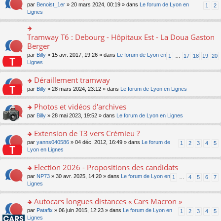
ult
e
s
o
par
Benoist_1er
» 20 mars 2024, 00:19 » dans
Le forum de Lyon en
u
1
2
n
er
nt
s
n
Lignes
s
o
le
a
s
ré
n
m
g
ult
c
lu
e
e
er
e
Tramway T6 : Debourg - Hôpitaux Est - La Doua Gaston
le
o
s
n
le
nt
pl
n
Berger
s
o
m
u
s
a
n
par
Billy
» 15 avr. 2017, 19:26 » dans
Le forum de Lyon en
1
…
17
18
19
20
e
s
ult
g
lu
Lignes
s
ré
er
e
le
s
c
le
n
pl
Déraillement tramway
a
e
m
o
u
g
nt
e
n
o
par
Billy
» 28 mars 2024, 23:12 » dans
Le forum de Lyon en Lignes
s
e
s
lu
n
ré
n
s
le
s
Photos et vidéos d'archives
c
o
a
pl
ult
e
n
o
par
Billy
» 28 mai 2023, 19:52 » dans
Le forum de Lyon en Lignes
g
u
er
nt
lu
n
e
s
le
le
s
Extension de T3 vers Crémieu ?
n
ré
m
pl
ult
o
c
e
o
par
yanns040586
» 04 déc. 2012, 16:49 » dans
Le forum de
1
2
3
4
5
u
er
n
e
s
n
Lyon en Lignes
s
le
lu
nt
s
s
ré
m
le
a
ult
Election 2026 - Propositions des candidats
c
e
pl
g
er
e
s
o
par
NP73
» 30 avr. 2025, 14:20 » dans
Le forum de Lyon en
u
1
…
4
5
6
7
e
le
nt
s
n
Lignes
s
n
m
a
s
ré
o
e
g
ult
c
Autocars longues distances « Cars Macron »
n
s
e
er
e
lu
s
o
par
Patafix
» 06 juin 2015, 12:23 » dans
Le forum de Lyon en
1
2
3
4
5
n
le
nt
le
a
n
Lignes
o
m