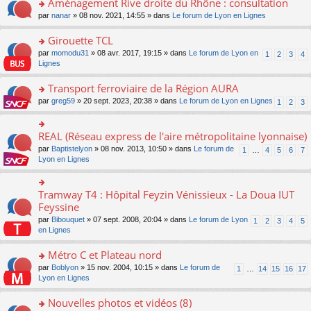
Aménagement Rive droite du Rhône : consultation
n
s
u
e
e
er
lu
s
s
o
par
nanar
» 08 nov. 2021, 14:55 » dans
Le forum de Lyon en Lignes
n
nt
le
le
a
ré
n
o
m
pl
g
c
s
Girouette TCL
n
e
u
e
e
ult
lu
s
s
o
par
momodu31
» 08 avr. 2017, 19:15 » dans
Le forum de Lyon en
1
2
3
4
n
nt
er
le
s
ré
n
Lignes
o
le
pl
a
c
s
n
m
u
g
e
ult
Transport ferroviaire de la Région AURA
lu
e
s
e
nt
er
le
s
ré
o
par
greg59
» 20 sept. 2023, 20:38 » dans
Le forum de Lyon en Lignes
1
2
3
n
le
pl
s
c
n
o
m
u
a
e
s
n
e
s
g
nt
ult
REAL (Réseau express de l'aire métropolitaine lyonnaise)
lu
o
s
ré
e
er
le
n
s
c
par
Baptistelyon
» 08 nov. 2013, 10:50 » dans
Le forum de
1
…
4
5
6
7
n
le
pl
s
a
e
Lyon en Lignes
o
m
u
ult
g
nt
n
e
s
er
e
lu
s
ré
le
n
Tramway T4 : Hôpital Feyzin Vénissieux - La Doua IUT
le
o
s
c
m
o
pl
n
Feyssine
a
e
e
n
u
s
g
nt
s
lu
par
Bibouquet
» 07 sept. 2008, 20:04 » dans
Le forum de Lyon
1
2
3
4
5
s
ult
e
s
le
en Lignes
ré
er
n
a
pl
c
le
o
g
u
Métro C et Plateau nord
e
m
n
e
s
nt
e
lu
o
par
Boblyon
» 15 nov. 2004, 10:15 » dans
Le forum de
1
…
14
15
16
17
n
ré
s
le
n
Lyon en Lignes
o
c
s
pl
s
n
e
a
u
ult
Nouvelles photos et vidéos (8)
lu
nt
g
s
er