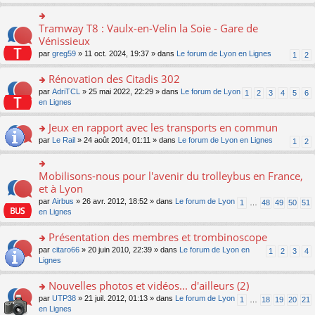
s
ult
er
Tramway T8 : Vaulx-en-Velin la Soie - Gare de
o
le
n
Vénissieux
m
s
par
greg59
» 11 oct. 2024, 19:37 » dans
Le forum de Lyon en Lignes
1
2
e
ult
s
er
Rénovation des Citadis 302
s
le
a
m
o
par
AdriTCL
» 25 mai 2022, 22:29 » dans
Le forum de Lyon
1
2
3
4
5
6
g
e
n
en Lignes
e
s
s
n
s
ult
Jeux en rapport avec les transports en commun
o
a
er
n
o
par
Le Rail
» 24 août 2014, 01:11 » dans
Le forum de Lyon en Lignes
1
2
g
le
lu
n
e
m
le
s
n
e
pl
ult
Mobilisons-nous pour l'avenir du trolleybus en France,
o
o
s
u
er
n
n
et à Lyon
s
s
le
lu
s
a
par
Airbus
» 26 avr. 2012, 18:52 » dans
Le forum de Lyon
1
…
48
49
50
51
ré
m
le
ult
g
en Lignes
c
e
pl
er
e
e
s
u
le
n
Présentation des membres et trombinoscope
nt
s
s
m
o
a
ré
e
n
o
par
citaro66
» 20 juin 2010, 22:39 » dans
Le forum de Lyon en
1
2
3
4
g
c
s
lu
n
Lignes
e
e
s
le
s
n
nt
a
pl
ult
Nouvelles photos et vidéos... d'ailleurs (2)
o
g
u
er
n
o
par
UTP38
» 21 juil. 2012, 01:13 » dans
Le forum de Lyon
1
…
18
19
20
21
e
s
le
lu
n
en Lignes
n
ré
m