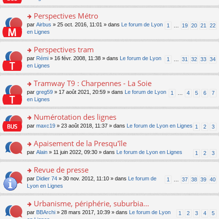
m
u
g
nt
s
lu
e
s
e
ult
Perspectives Métro
le
s
ré
n
er
pl
s
c
o
par
Airbus
» 25 oct. 2016, 11:01 » dans
Le forum de Lyon
1
…
19
20
21
22
o
le
u
a
e
n
en Lignes
n
m
s
g
nt
s
lu
e
ré
e
ult
Perspectives tram
le
s
c
n
er
pl
s
e
o
par
Rémi
» 16 févr. 2008, 11:38 » dans
Le forum de Lyon
1
…
31
32
33
34
o
le
u
a
nt
n
en Lignes
n
m
s
g
s
lu
e
ré
e
ult
Tramway T9 : Charpennes - La Soie
le
s
c
n
er
pl
s
e
o
par
greg59
» 17 août 2021, 20:59 » dans
Le forum de Lyon
1
…
4
5
6
7
o
le
u
a
nt
n
en Lignes
n
m
s
g
s
lu
e
ré
e
ult
Numérotation des lignes
le
s
c
n
er
pl
s
e
o
par
maxc19
» 23 août 2018, 11:37 » dans
Le forum de Lyon en Lignes
1
2
3
o
le
u
a
nt
n
n
m
s
g
s
Apaisement de la Presqu'île
lu
e
ré
e
ult
le
s
c
o
par
Alain
» 11 juin 2022, 09:30 » dans
Le forum de Lyon en Lignes
1
2
3
n
er
pl
s
e
n
o
le
u
a
nt
s
Revue de presse
n
m
s
g
ult
lu
e
ré
o
par
Didier 74
» 30 nov. 2012, 11:10 » dans
Le forum de
1
…
37
38
39
40
e
er
le
s
c
n
Lyon en Lignes
n
le
pl
s
e
s
o
m
u
a
nt
ult
Urbanisme, périphérie, suburbia...
n
e
s
g
er
lu
s
ré
o
par
BBArchi
» 28 mars 2017, 10:39 » dans
Le forum de Lyon
1
2
3
4
5
e
le
le
s