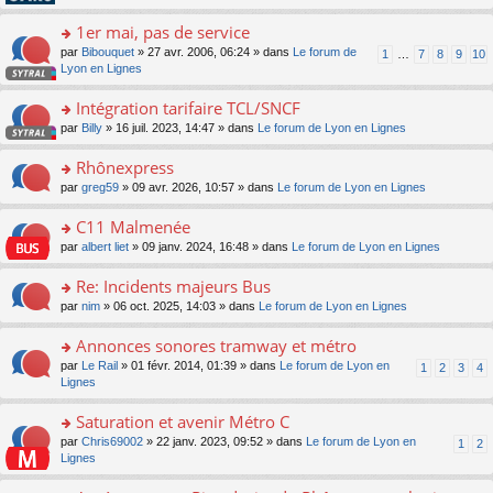
pl
g
s
n
e
u
e
ult
1er mai, pas de service
lu
s
s
n
er
le
s
ré
o
par
Bibouquet
» 27 avr. 2006, 06:24 » dans
Le forum de
1
…
7
8
9
10
o
le
pl
a
c
n
Lyon en Lignes
n
m
u
g
e
s
lu
e
s
e
nt
ult
Intégration tarifaire TCL/SNCF
le
s
ré
n
er
pl
s
c
o
par
Billy
» 16 juil. 2023, 14:47 » dans
Le forum de Lyon en Lignes
o
le
u
a
e
n
n
m
s
g
nt
s
Rhônexpress
lu
e
ré
e
ult
le
s
c
o
par
greg59
» 09 avr. 2026, 10:57 » dans
Le forum de Lyon en Lignes
n
er
pl
s
e
n
o
le
u
a
nt
s
C11 Malmenée
n
m
s
g
ult
lu
e
ré
o
par
albert liet
» 09 janv. 2024, 16:48 » dans
Le forum de Lyon en Lignes
e
er
le
s
c
n
n
le
pl
s
e
s
Re: Incidents majeurs Bus
o
m
u
a
nt
ult
n
e
s
o
par
nim
» 06 oct. 2025, 14:03 » dans
Le forum de Lyon en Lignes
g
er
lu
s
ré
n
e
le
le
s
c
s
Annonces sonores tramway et métro
n
m
pl
a
e
ult
o
e
u
o
par
Le Rail
» 01 févr. 2014, 01:39 » dans
Le forum de Lyon en
1
2
3
4
g
nt
er
n
s
s
n
Lignes
e
le
lu
s
ré
s
n
m
le
a
c
ult
Saturation et avenir Métro C
o
e
pl
g
e
er
n
s
u
o
par
Chris69002
» 22 janv. 2023, 09:52 » dans
Le forum de Lyon en
1
2
e
nt
le
lu
s
s
n
Lignes
n
m
le
a
ré
s
o
e
pl
g
c
ult