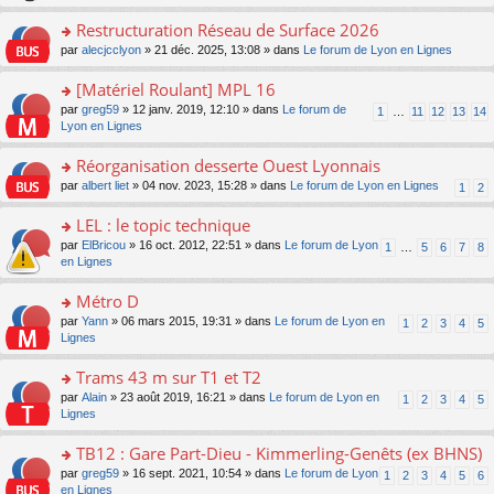
le
s
o
c
e
pl
ult
Restructuration Réseau de Surface 2026
n
e
s
u
er
lu
nt
s
o
par
alecjcclyon
» 21 déc. 2025, 13:08 » dans
Le forum de Lyon en Lignes
s
le
le
a
n
ré
m
pl
g
s
[Matériel Roulant] MPL 16
c
e
u
e
ult
e
s
o
par
greg59
» 12 janv. 2019, 12:10 » dans
Le forum de
s
1
…
11
12
13
14
n
er
nt
s
n
Lyon en Lignes
ré
o
le
a
s
c
n
m
g
ult
e
Réorganisation desserte Ouest Lyonnais
lu
e
e
er
nt
le
s
o
par
albert liet
» 04 nov. 2023, 15:28 » dans
Le forum de Lyon en Lignes
1
2
n
le
pl
s
n
o
m
u
a
s
LEL : le topic technique
n
e
s
g
ult
lu
s
ré
o
par
ElBricou
» 16 oct. 2012, 22:51 » dans
Le forum de Lyon
1
…
5
6
7
8
e
er
le
s
c
n
en Lignes
n
le
pl
a
e
s
o
m
u
g
nt
ult
Métro D
n
e
s
e
er
lu
s
ré
o
par
Yann
» 06 mars 2015, 19:31 » dans
Le forum de Lyon en
1
2
3
4
5
n
le
le
s
c
n
Lignes
o
m
pl
a
e
s
n
e
u
g
nt
ult
Trams 43 m sur T1 et T2
lu
s
s
e
er
le
s
ré
o
par
Alain
» 23 août 2019, 16:21 » dans
Le forum de Lyon en
1
2
3
4
5
n
le
pl
a
c
n
Lignes
o
m
u
g
e
s
n
e
s
e
nt
ult
TB12 : Gare Part-Dieu - Kimmerling-Genêts (ex BHNS)
lu
s
ré
n
er
le
s
c
o
par
greg59
» 16 sept. 2021, 10:54 » dans
Le forum de Lyon
1
2
3
4
5
6
o
le
pl
a
e
n
en Lignes
n