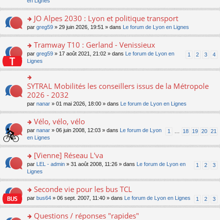
c
n
en Lignes
n
m
pl
a
e
s
o
e
u
g
nt
ult
JO Alpes 2030 : Lyon et politique transport
n
s
s
e
er
lu
s
ré
o
par
greg59
» 29 juin 2026, 19:51 » dans
Le forum de Lyon en Lignes
n
le
le
a
c
n
o
m
pl
g
e
s
Tramway T10 : Gerland - Venissieux
n
e
u
e
nt
ult
lu
s
s
o
par
greg59
» 17 août 2021, 21:02 » dans
Le forum de Lyon en
1
2
3
4
n
er
le
s
ré
n
Lignes
o
le
pl
a
c
s
n
m
u
g
e
ult
lu
e
s
e
nt
er
SYTRAL Mobilités les conseillers issus de la Métropole
le
o
s
ré
n
le
pl
n
2026 - 2032
s
c
o
m
u
s
a
e
n
par
nanar
» 01 mai 2026, 18:00 » dans
Le forum de Lyon en Lignes
e
s
ult
g
nt
lu
s
ré
er
e
le
Vélo, vélo, vélo
s
c
le
n
pl
a
e
m
o
o
par
nanar
» 06 juin 2008, 12:03 » dans
Le forum de Lyon
1
…
18
19
20
21
u
g
nt
e
n
n
en Lignes
s
e
s
lu
s
ré
n
s
le
ult
[Vienne] Réseau L'va
c
o
a
pl
er
e
n
o
par
LEL - admin
» 31 août 2008, 11:26 » dans
Le forum de Lyon en
1
2
3
g
u
le
nt
lu
n
Lignes
e
s
m
le
s
n
ré
e
pl
ult
Seconde vie pour les bus TCL
o
c
s
u
er
n
e
s
o
par
bus64
» 06 sept. 2007, 11:40 » dans
Le forum de Lyon en Lignes
1
2
3
s
le
lu
nt
a
n
ré
m
le
g
s
Questions / réponses "rapides"
c
e
pl
e