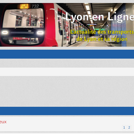
ieux
1
2