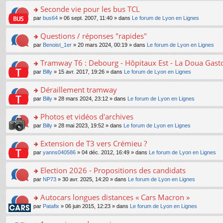
e
e
le
lu
s
s
s
Seconde vie pour les bus TCL
n
nt
m
le
a
ré
ult
o
e
pl
o
par
bus64
» 06 sept. 2007, 11:40 » dans
Le forum de Lyon en Lignes
g
c
er
n
s
u
n
e
e
le
lu
s
s
s
Questions / réponses "rapides"
n
nt
m
le
a
ré
ult
o
e
pl
o
par
Benoist_1er
» 20 mars 2024, 00:19 » dans
Le forum de Lyon en Lignes
g
c
er
n
s
u
n
e
e
le
lu
s
s
s
Tramway T6 : Debourg - Hôpitaux Est - La Doua Gast
n
nt
m
le
a
ré
ult
o
e
pl
o
par
Billy
» 15 avr. 2017, 19:26 » dans
Le forum de Lyon en Lignes
g
c
er
n
s
u
n
e
e
le
lu
s
s
s
Déraillement tramway
n
nt
m
le
a
ré
ult
o
e
pl
o
par
Billy
» 28 mars 2024, 23:12 » dans
Le forum de Lyon en Lignes
g
c
er
n
s
u
n
e
e
le
lu
s
s
s
Photos et vidéos d'archives
n
nt
m
le
a
ré
ult
o
e
pl
o
par
Billy
» 28 mai 2023, 19:52 » dans
Le forum de Lyon en Lignes
g
c
er
n
s
u
n
e
e
le
lu
s
s
s
Extension de T3 vers Crémieu ?
n
nt
m
le
a
ré
ult
o
e
pl
o
par
yanns040586
» 04 déc. 2012, 16:49 » dans
Le forum de Lyon en Lignes
g
c
er
n
s
u
n
e
e
le
lu
s
s
s
Election 2026 - Propositions des candidats
n
nt
m
le
a
ré
ult
o
e
pl
o
par
NP73
» 30 avr. 2025, 14:20 » dans
Le forum de Lyon en Lignes
g
c
er
n
s
u
n
e
e
le
lu
s
s
s
Autocars longues distances « Cars Macron »
n
nt
m
le
a
ré
ult
o
e
pl
o
par
Patafix
» 06 juin 2015, 12:23 » dans
Le forum de Lyon en Lignes
g
c
er
n
s
u
n
e
e
le
lu
s
s
s
n