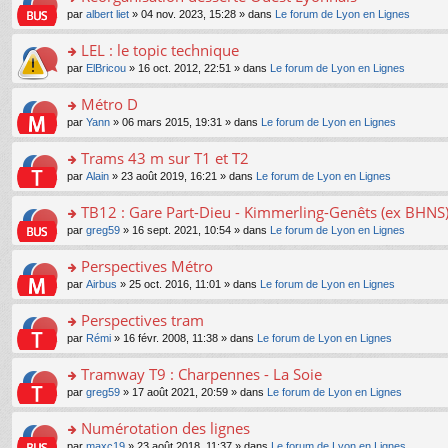
a
ré
ult
o
e
pl
o
par
albert liet
» 04 nov. 2023, 15:28 » dans
Le forum de Lyon en Lignes
g
c
er
n
s
u
n
e
e
le
lu
s
s
s
LEL : le topic technique
n
nt
m
le
a
ré
ult
o
e
pl
o
par
ElBricou
» 16 oct. 2012, 22:51 » dans
Le forum de Lyon en Lignes
g
c
er
n
s
u
n
e
e
le
lu
s
s
s
Métro D
n
nt
m
le
a
ré
ult
o
e
pl
o
par
Yann
» 06 mars 2015, 19:31 » dans
Le forum de Lyon en Lignes
g
c
er
n
s
u
n
e
e
le
lu
s
s
s
Trams 43 m sur T1 et T2
n
nt
m
le
a
ré
ult
o
e
pl
o
par
Alain
» 23 août 2019, 16:21 » dans
Le forum de Lyon en Lignes
g
c
er
n
s
u
n
e
e
le
lu
s
s
s
TB12 : Gare Part-Dieu - Kimmerling-Genêts (ex BHNS
n
nt
m
le
a
ré
ult
o
e
pl
o
par
greg59
» 16 sept. 2021, 10:54 » dans
Le forum de Lyon en Lignes
g
c
er
n
s
u
n
e
e
le
lu
s
s
s
Perspectives Métro
n
nt
m
le
a
ré
ult
o
e
pl
o
par
Airbus
» 25 oct. 2016, 11:01 » dans
Le forum de Lyon en Lignes
g
c
er
n
s
u
n
e
e
le
lu
s
s
s
Perspectives tram
n
nt
m
le
a
ré
ult
o
e
pl
o
par
Rémi
» 16 févr. 2008, 11:38 » dans
Le forum de Lyon en Lignes
g
c
er
n
s
u
n
e
e
le
lu
s
s
s
Tramway T9 : Charpennes - La Soie
n
nt
m
le
a
ré
ult
o
e
pl
o
par
greg59
» 17 août 2021, 20:59 » dans
Le forum de Lyon en Lignes
g
c
er
n
s
u
n
e
e
le
lu
s
s
s
Numérotation des lignes
n
nt
m
le
a
ré
ult
o
e
pl
o
par
maxc19
» 23 août 2018, 11:37 » dans
Le forum de Lyon en Lignes