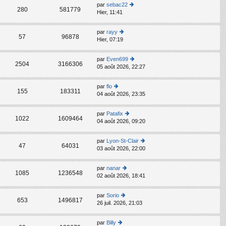
s
par
sebac22
C
ult
280
581779
Hier, 11:41
o
er
n
le
s
d
par
rayy
C
ult
57
96878
er
Hier, 07:19
o
er
ni
n
le
er
s
d
par
Even699
m
C
ult
2504
3166306
er
05 août 2026, 22:27
o
e
er
ni
n
s
le
er
s
s
d
par
flo
m
C
ult
155
183311
a
er
04 août 2026, 23:35
o
e
er
g
ni
n
s
le
e
er
s
s
d
par
Patafix
m
C
ult
1022
1609464
a
er
04 août 2026, 09:20
o
e
er
g
ni
n
s
le
e
er
s
s
d
par
Lyon-St-Clair
m
C
ult
47
64031
a
er
03 août 2026, 22:00
o
e
er
g
ni
n
s
le
e
er
s
s
d
par
nanar
m
C
ult
1085
1236548
a
er
02 août 2026, 18:41
o
e
er
g
ni
n
s
le
e
er
s
s
d
par
Sorio
m
C
ult
653
1496817
a
er
26 juil. 2026, 21:03
o
e
er
g
ni
n
s
le
e
er
s
s
d
par
Billy
m
C