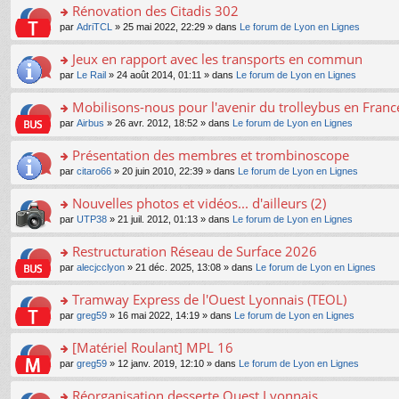
s
Rénovation des Citadis 302
ult
o
par
AdriTCL
» 25 mai 2022, 22:29 » dans
Le forum de Lyon en Lignes
er
n
le
s
Jeux en rapport avec les transports en commun
m
ult
e
o
par
Le Rail
» 24 août 2014, 01:11 » dans
Le forum de Lyon en Lignes
er
s
n
le
s
s
Mobilisons-nous pour l'avenir du trolleybus en France
m
a
ult
e
o
par
Airbus
» 26 avr. 2012, 18:52 » dans
Le forum de Lyon en Lignes
g
er
s
n
e
le
s
s
Présentation des membres et trombinoscope
n
m
a
ult
o
e
o
par
citaro66
» 20 juin 2010, 22:39 » dans
Le forum de Lyon en Lignes
g
er
n
s
n
e
le
lu
s
s
Nouvelles photos et vidéos... d'ailleurs (2)
n
m
le
a
ult
o
e
pl
o
par
UTP38
» 21 juil. 2012, 01:13 » dans
Le forum de Lyon en Lignes
g
er
n
s
u
n
e
le
lu
s
s
s
Restructuration Réseau de Surface 2026
n
m
le
a
ré
ult
o
e
pl
o
par
alecjcclyon
» 21 déc. 2025, 13:08 » dans
Le forum de Lyon en Lignes
g
c
er
n
s
u
n
e
e
le
lu
s
s
s
Tramway Express de l'Ouest Lyonnais (TEOL)
n
nt
m
le
a
ré
ult
o
e
pl
o
par
greg59
» 16 mai 2022, 14:19 » dans
Le forum de Lyon en Lignes
g
c
er
n
s
u
n
e
e
le
lu
s
s
s
[Matériel Roulant] MPL 16
n
nt
m
le
a
ré
ult
o
e
pl
o
par
greg59
» 12 janv. 2019, 12:10 » dans
Le forum de Lyon en Lignes
g
c
er
n
s
u
n
e
e
le
lu
s
s
s
Réorganisation desserte Ouest Lyonnais
n
nt
m
le