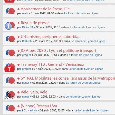
g
c
er
n
s
u
n
e
e
le
lu
s
s
s
Apaisement de la Presqu'île
n
nt
m
le
a
ré
ult
o
e
pl
o
par
Alain
» 11 juin 2022, 09:30 » dans
Le forum de Lyon en Lignes
g
c
er
n
s
u
n
e
e
le
lu
s
s
s
Revue de presse
n
nt
m
le
a
ré
ult
o
e
pl
o
par
Didier 74
» 30 nov. 2012, 11:10 » dans
Le forum de Lyon en Lignes
g
c
er
n
s
u
n
e
e
le
lu
s
s
s
Urbanisme, périphérie, suburbia...
n
nt
m
le
a
ré
ult
o
e
pl
o
par
BBArchi
» 28 mars 2017, 10:39 » dans
Le forum de Lyon en Lignes
g
c
er
n
s
u
n
e
e
le
lu
s
s
s
JO Alpes 2030 : Lyon et politique transport
n
nt
m
le
a
ré
ult
o
e
pl
o
par
greg59
» 29 juin 2026, 19:51 » dans
Le forum de Lyon en Lignes
g
c
er
n
s
u
n
e
e
le
lu
s
s
s
Tramway T10 : Gerland - Venissieux
n
nt
m
le
a
ré
ult
o
e
pl
o
par
greg59
» 17 août 2021, 21:02 » dans
Le forum de Lyon en Lignes
g
c
er
n
s
u
n
e
e
le
lu
s
s
s
SYTRAL Mobilités les conseillers issus de la Métropo
n
nt
m
le
a
ré
ult
o
e
pl
o
par
nanar
» 01 mai 2026, 18:00 » dans
Le forum de Lyon en Lignes
g
c
er
n
s
u
n
e
e
le
lu
s
s
s
Vélo, vélo, vélo
n
nt
m
le
a
ré
ult
o
e
pl
o
par
nanar
» 06 juin 2008, 12:03 » dans
Le forum de Lyon en Lignes
g
c
er
n
s
u
n
e
e
le
lu
s
s
s
[Vienne] Réseau L'va
n
nt
m
le
a
ré
ult
o
e
pl
o
par
LEL - admin
» 31 août 2008, 11:26 » dans
Le forum de Lyon en Lignes
g
c
er
n
s
u
n