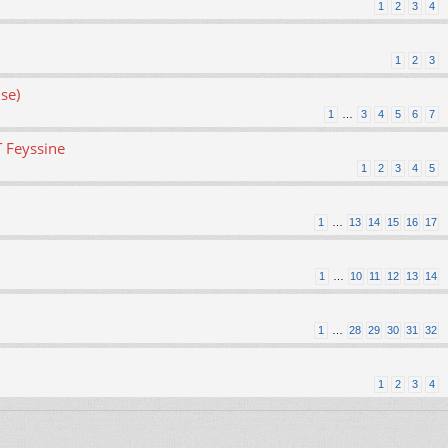
1
2
3
4
1
2
3
se)
1
…
3
4
5
6
7
T Feyssine
1
2
3
4
5
1
…
13
14
15
16
17
1
…
10
11
12
13
14
1
…
28
29
30
31
32
1
2
3
4