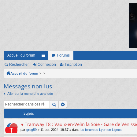
Accueil du forum
Forums
Rechercher
Connexion
ac
Inscription
Accueil du forum
co
ur
Messages non lus
ci
Aller sur la recherche avancée
s
Sujets
Tramway T8 : Vaulx-en-Velin la Soie - Gare de Véniss
o
par
greg59
» 11 oct. 2024, 19:37 » dans
Le forum de Lyon en Lignes
n