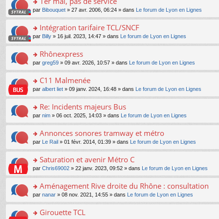
1er mai, pas de service
nt
m
le
a
ré
ult
o
e
pl
o
par
Bibouquet
» 27 avr. 2006, 06:24 » dans
Le forum de Lyon en Lignes
g
c
er
n
s
u
n
e
e
le
lu
s
s
s
Intégration tarifaire TCL/SNCF
n
nt
m
le
a
ré
ult
o
e
pl
o
par
Billy
» 16 juil. 2023, 14:47 » dans
Le forum de Lyon en Lignes
g
c
er
n
s
u
n
e
e
le
lu
s
s
s
Rhônexpress
n
nt
m
le
a
ré
ult
o
e
pl
o
par
greg59
» 09 avr. 2026, 10:57 » dans
Le forum de Lyon en Lignes
g
c
er
n
s
u
n
e
e
le
lu
s
s
s
C11 Malmenée
n
nt
m
le
a
ré
ult
o
e
pl
o
par
albert liet
» 09 janv. 2024, 16:48 » dans
Le forum de Lyon en Lignes
g
c
er
n
s
u
n
e
e
le
lu
s
s
s
Re: Incidents majeurs Bus
n
nt
m
le
a
ré
ult
o
e
pl
o
par
nim
» 06 oct. 2025, 14:03 » dans
Le forum de Lyon en Lignes
g
c
er
n
s
u
n
e
e
le
lu
s
s
s
Annonces sonores tramway et métro
n
nt
m
le
a
ré
ult
o
e
pl
o
par
Le Rail
» 01 févr. 2014, 01:39 » dans
Le forum de Lyon en Lignes
g
c
er
n
s
u
n
e
e
le
lu
s
s
s
Saturation et avenir Métro C
n
nt
m
le
a
ré
ult
o
e
pl
o
par
Chris69002
» 22 janv. 2023, 09:52 » dans
Le forum de Lyon en Lignes
g
c
er
n
s
u
n
e
e
le
lu
s
s
s
Aménagement Rive droite du Rhône : consultation
n
nt
m
le
a
ré
ult
o
e
pl
o
par
nanar
» 08 nov. 2021, 14:55 » dans
Le forum de Lyon en Lignes
g
c
er
n
s
u
n
e
e
le
lu
s
s
s
Girouette TCL
n
nt
m
le
a
ré
ult
o