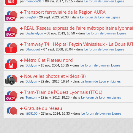
e
pl
o
par
momodu31
» 08 avr. 2017, 19:15 » dans
Le forum de Lyon en Lignes
g
c
er
n
s
u
n
e
e
le
lu
s
s
s
Transport ferroviaire de la Région AURA
n
nt
m
le
a
ré
ult
o
e
pl
o
par
greg59
» 20 sept. 2023, 20:38 » dans
Le forum de Lyon en Lignes
g
c
er
n
s
u
n
e
e
le
lu
s
s
s
REAL (Réseau express de l'aire métropolitaine lyonnai
n
nt
m
le
a
ré
ult
o
e
pl
o
par
Baptistelyon
» 08 nov. 2013, 10:50 » dans
Le forum de Lyon en Lignes
g
c
er
n
s
u
n
e
e
le
lu
s
s
s
Tramway T4 : Hôpital Feyzin Vénissieux - La Doua IU
n
nt
m
le
a
ré
ult
o
e
pl
o
par
Bibouquet
» 07 sept. 2008, 20:04 » dans
Le forum de Lyon en Lignes
g
c
er
n
s
u
n
e
e
le
lu
s
s
s
Métro C et Plateau nord
n
nt
m
le
a
ré
ult
o
e
pl
o
par
Boblyon
» 15 nov. 2004, 10:15 » dans
Le forum de Lyon en Lignes
g
c
er
n
s
u
n
e
e
le
lu
s
s
s
Nouvelles photos et vidéos (8)
n
nt
m
le
a
ré
ult
o
e
pl
o
par
Boblyon
» 22 déc. 2013, 18:24 » dans
Le forum de Lyon en Lignes
g
c
er
n
s
u
n
e
e
le
lu
s
s
s
Tram-Train de l'Ouest Lyonnais (TTOL)
n
nt
m
le
a
ré
ult
o
e
pl
o
par
Tomtom
» 12 janv. 2012, 18:28 » dans
Le forum de Lyon en Lignes
g
c
er
n
s
u
n
e
e
le
lu
s
s
s
Gratuité du réseau
n
nt
m
le
a
ré
ult
o
e
pl
o
par
titi69100
» 27 janv. 2014, 16:33 » dans
Le forum de Lyon en Lignes
g
c
er
n
s
u
n
e
e
le
lu
s
s
s
n
nt
m
le
a
ré
ult
o
e
pl
g
c
er
n