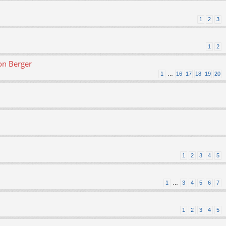
1
2
3
1
2
on Berger
1
…
16
17
18
19
20
1
2
3
4
5
1
…
3
4
5
6
7
1
2
3
4
5