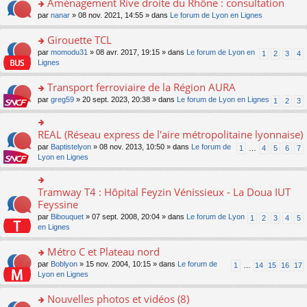
Aménagement Rive droite du Rhône : consultation
n
s
u
e
e
er
lu
s
s
o
par
nanar
» 08 nov. 2021, 14:55 » dans
Le forum de Lyon en Lignes
n
nt
le
le
a
ré
n
o
m
pl
g
c
s
Girouette TCL
n
e
u
e
e
ult
lu
s
s
o
par
momodu31
» 08 avr. 2017, 19:15 » dans
Le forum de Lyon en
1
2
3
4
n
nt
er
le
s
ré
n
Lignes
o
le
pl
a
c
s
n
m
u
g
e
ult
Transport ferroviaire de la Région AURA
lu
e
s
e
nt
er
le
s
ré
o
par
greg59
» 20 sept. 2023, 20:38 » dans
Le forum de Lyon en Lignes
1
2
3
n
le
pl
s
c
n
o
m
u
a
e
s
n
e
s
g
nt
ult
REAL (Réseau express de l'aire métropolitaine lyonnaise)
lu
o
s
ré
e
er
le
n
s
c
par
Baptistelyon
» 08 nov. 2013, 10:50 » dans
Le forum de
1
…
4
5
6
7
n
le
pl
s
a
e
Lyon en Lignes
o
m
u
ult
g
nt
n
e
s
er
e
lu
s
ré
le
n
Tramway T4 : Hôpital Feyzin Vénissieux - La Doua IUT
le
o
s
c
m
o
pl
n
Feyssine
a
e
e
n
u
s
g
nt
s
lu
par
Bibouquet
» 07 sept. 2008, 20:04 » dans
Le forum de Lyon
1
2
3
4
5
s
ult
e
s
le
en Lignes
ré
er
n
a
pl
c
le
o
g
u
Métro C et Plateau nord
e
m
n
e
s
nt
e
lu
o
par
Boblyon
» 15 nov. 2004, 10:15 » dans
Le forum de
1
…
14
15
16
17
n
ré
s
le
n
Lyon en Lignes
o
c
s
pl
s
n
e
a
u
ult
Nouvelles photos et vidéos (8)
lu
nt
g
s
er