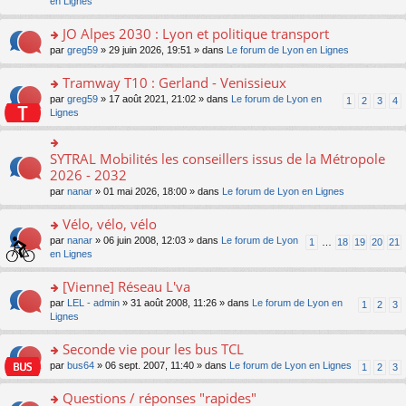
c
n
en Lignes
n
m
pl
a
e
s
o
e
u
g
nt
ult
JO Alpes 2030 : Lyon et politique transport
n
s
s
e
er
lu
s
ré
o
par
greg59
» 29 juin 2026, 19:51 » dans
Le forum de Lyon en Lignes
n
le
le
a
c
n
o
m
pl
g
e
s
Tramway T10 : Gerland - Venissieux
n
e
u
e
nt
ult
lu
s
s
o
par
greg59
» 17 août 2021, 21:02 » dans
Le forum de Lyon en
1
2
3
4
n
er
le
s
ré
n
Lignes
o
le
pl
a
c
s
n
m
u
g
e
ult
lu
e
s
e
nt
er
SYTRAL Mobilités les conseillers issus de la Métropole
le
o
s
ré
n
le
pl
n
2026 - 2032
s
c
o
m
u
s
a
e
n
par
nanar
» 01 mai 2026, 18:00 » dans
Le forum de Lyon en Lignes
e
s
ult
g
nt
lu
s
ré
er
e
le
Vélo, vélo, vélo
s
c
le
n
pl
a
e
m
o
o
par
nanar
» 06 juin 2008, 12:03 » dans
Le forum de Lyon
1
…
18
19
20
21
u
g
nt
e
n
n
en Lignes
s
e
s
lu
s
ré
n
s
le
ult
[Vienne] Réseau L'va
c
o
a
pl
er
e
n
o
par
LEL - admin
» 31 août 2008, 11:26 » dans
Le forum de Lyon en
1
2
3
g
u
le
nt
lu
n
Lignes
e
s
m
le
s
n
ré
e
pl
ult
Seconde vie pour les bus TCL
o
c
s
u
er
n
e
s
o
par
bus64
» 06 sept. 2007, 11:40 » dans
Le forum de Lyon en Lignes
1
2
3
s
le
lu
nt
a
n
ré
m
le
g
s
Questions / réponses "rapides"
c
e
pl
e