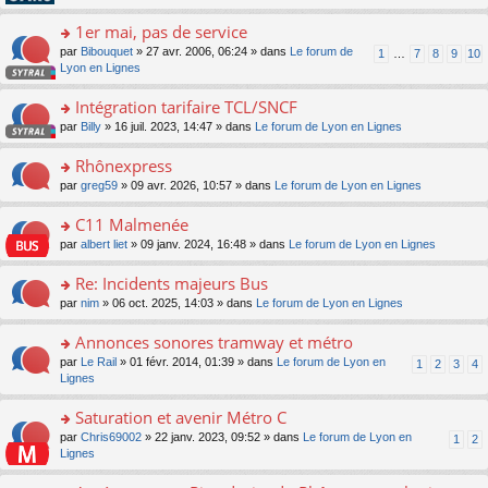
pl
g
s
n
e
u
e
ult
1er mai, pas de service
lu
s
s
n
er
le
s
ré
o
par
Bibouquet
» 27 avr. 2006, 06:24 » dans
Le forum de
1
…
7
8
9
10
o
le
pl
a
c
n
Lyon en Lignes
n
m
u
g
e
s
lu
e
s
e
nt
ult
Intégration tarifaire TCL/SNCF
le
s
ré
n
er
pl
s
c
o
par
Billy
» 16 juil. 2023, 14:47 » dans
Le forum de Lyon en Lignes
o
le
u
a
e
n
n
m
s
g
nt
s
Rhônexpress
lu
e
ré
e
ult
le
s
c
o
par
greg59
» 09 avr. 2026, 10:57 » dans
Le forum de Lyon en Lignes
n
er
pl
s
e
n
o
le
u
a
nt
s
C11 Malmenée
n
m
s
g
ult
lu
e
ré
o
par
albert liet
» 09 janv. 2024, 16:48 » dans
Le forum de Lyon en Lignes
e
er
le
s
c
n
n
le
pl
s
e
s
Re: Incidents majeurs Bus
o
m
u
a
nt
ult
n
e
s
o
par
nim
» 06 oct. 2025, 14:03 » dans
Le forum de Lyon en Lignes
g
er
lu
s
ré
n
e
le
le
s
c
s
Annonces sonores tramway et métro
n
m
pl
a
e
ult
o
e
u
o
par
Le Rail
» 01 févr. 2014, 01:39 » dans
Le forum de Lyon en
1
2
3
4
g
nt
er
n
s
s
n
Lignes
e
le
lu
s
ré
s
n
m
le
a
c
ult
Saturation et avenir Métro C
o
e
pl
g
e
er
n
s
u
o
par
Chris69002
» 22 janv. 2023, 09:52 » dans
Le forum de Lyon en
1
2
e
nt
le
lu
s
s
n
Lignes
n
m
le
a
ré
s
o
e
pl
g
c
ult