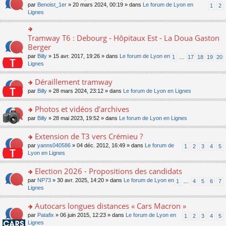
ult
e
s
o
par
Benoist_1er
» 20 mars 2024, 00:19 » dans
Le forum de Lyon en
u
1
2
n
er
nt
s
n
Lignes
s
o
le
a
s
ré
n
m
g
ult
c
lu
e
e
er
e
Tramway T6 : Debourg - Hôpitaux Est - La Doua Gaston
le
o
s
n
le
nt
pl
n
Berger
s
o
m
u
s
a
n
par
Billy
» 15 avr. 2017, 19:26 » dans
Le forum de Lyon en
1
…
17
18
19
20
e
s
ult
g
lu
Lignes
s
ré
er
e
le
s
c
le
n
pl
Déraillement tramway
a
e
m
o
u
g
nt
e
n
o
par
Billy
» 28 mars 2024, 23:12 » dans
Le forum de Lyon en Lignes
s
e
s
lu
n
ré
n
s
le
s
Photos et vidéos d'archives
c
o
a
pl
ult
e
n
o
par
Billy
» 28 mai 2023, 19:52 » dans
Le forum de Lyon en Lignes
g
u
er
nt
lu
n
e
s
le
le
s
Extension de T3 vers Crémieu ?
n
ré
m
pl
ult
o
c
e
o
par
yanns040586
» 04 déc. 2012, 16:49 » dans
Le forum de
1
2
3
4
5
u
er
n
e
s
n
Lyon en Lignes
s
le
lu
nt
s
s
ré
m
le
a
ult
Election 2026 - Propositions des candidats
c
e
pl
g
er
e
s
o
par
NP73
» 30 avr. 2025, 14:20 » dans
Le forum de Lyon en
u
1
…
4
5
6
7
e
le
nt
s
n
Lignes
s
n
m
a
s
ré
o
e
g
ult
c
Autocars longues distances « Cars Macron »
n
s
e
er
e
lu
s
o
par
Patafix
» 06 juin 2015, 12:23 » dans
Le forum de Lyon en
1
2
3
4
5
n
le
nt
le
a
n
Lignes
o
m