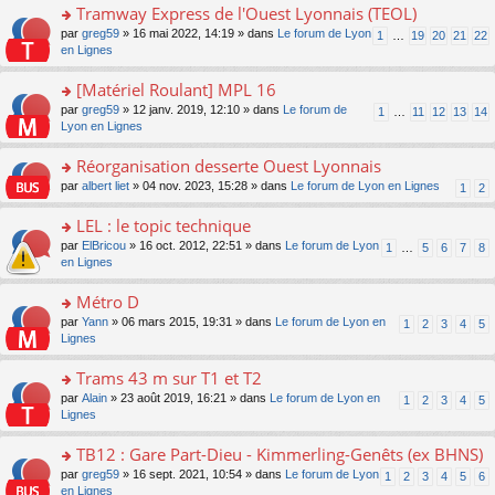
g
ult
e
Tramway Express de l'Ouest Lyonnais (TEOL)
lu
e
e
er
nt
le
s
o
par
greg59
» 16 mai 2022, 14:19 » dans
Le forum de Lyon
1
…
19
20
21
22
n
le
pl
s
n
en Lignes
o
m
u
a
s
n
e
s
g
ult
[Matériel Roulant] MPL 16
lu
s
ré
e
er
le
s
c
o
par
greg59
» 12 janv. 2019, 12:10 » dans
Le forum de
1
…
11
12
13
14
n
le
pl
a
e
n
Lyon en Lignes
o
m
u
g
nt
s
n
e
s
e
ult
Réorganisation desserte Ouest Lyonnais
lu
s
ré
n
er
le
s
c
o
par
albert liet
» 04 nov. 2023, 15:28 » dans
Le forum de Lyon en Lignes
1
2
o
le
pl
a
e
n
n
m
u
g
nt
s
LEL : le topic technique
lu
e
s
e
ult
le
s
ré
o
par
ElBricou
» 16 oct. 2012, 22:51 » dans
Le forum de Lyon
1
…
5
6
7
8
n
er
pl
s
c
n
en Lignes
o
le
u
a
e
s
n
m
s
g
nt
ult
Métro D
lu
e
ré
e
er
le
s
c
o
par
Yann
» 06 mars 2015, 19:31 » dans
Le forum de Lyon en
1
2
3
4
5
n
le
pl
s
e
n
Lignes
o
m
u
a
nt
s
n
e
s
g
ult
Trams 43 m sur T1 et T2
lu
s
ré
e
er
le
s
c
o
par
Alain
» 23 août 2019, 16:21 » dans
Le forum de Lyon en
1
2
3
4
5
n
le
pl
a
e
n
Lignes
o
m
u
g
nt
s
n
e
s
e
ult
TB12 : Gare Part-Dieu - Kimmerling-Genêts (ex BHNS)
lu
s
ré
n
er
le
s
c
o
par
greg59
» 16 sept. 2021, 10:54 » dans
Le forum de Lyon
1
2
3
4
5
6
o
le
pl
a
e
n
en Lignes
n