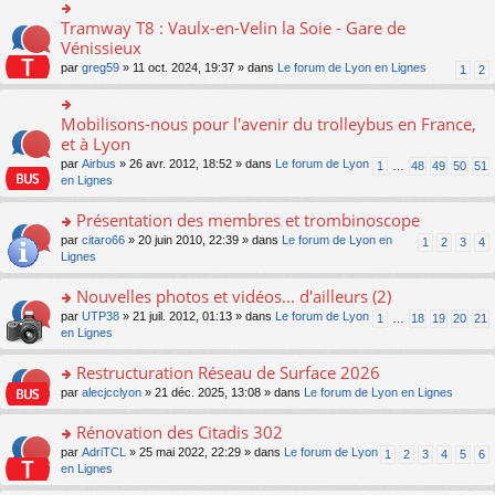
s
ult
Tramway T8 : Vaulx-en-Velin la Soie - Gare de
o
er
n
Vénissieux
le
s
par
greg59
» 11 oct. 2024, 19:37 » dans
Le forum de Lyon en Lignes
1
2
m
ult
e
er
s
le
Mobilisons-nous pour l'avenir du trolleybus en France,
s
o
m
a
n
et à Lyon
e
g
s
s
par
Airbus
» 26 avr. 2012, 18:52 » dans
Le forum de Lyon
1
…
48
49
50
51
e
ult
s
en Lignes
n
er
a
o
le
g
Présentation des membres et trombinoscope
n
m
e
lu
e
o
par
citaro66
» 20 juin 2010, 22:39 » dans
Le forum de Lyon en
n
1
2
3
4
le
s
n
Lignes
o
pl
s
s
n
u
a
ult
lu
Nouvelles photos et vidéos... d'ailleurs (2)
s
g
er
le
o
par
UTP38
» 21 juil. 2012, 01:13 » dans
Le forum de Lyon
1
…
18
19
20
21
ré
e
le
pl
n
en Lignes
c
n
m
u
s
e
o
e
s
ult
Restructuration Réseau de Surface 2026
nt
n
s
ré
er
lu
s
c
o
par
alecjcclyon
» 21 déc. 2025, 13:08 » dans
Le forum de Lyon en Lignes
le
le
a
e
n
m
pl
g
nt
s
Rénovation des Citadis 302
e
u
e
ult
s
o
par
AdriTCL
» 25 mai 2022, 22:29 » dans
Le forum de Lyon
s
1
2
3
4
5
6
n
er
s
n
en Lignes
ré
o
le
a
s
c
n
m