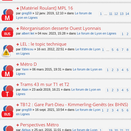
u
a
s
n
e
s
g
ult
[Matériel Roulant] MPL 16
lu
s
ré
e
er
le
s
c
o
par
greg59
» 12 janv. 2019, 12:10 » dans
Le forum de
1
…
11
12
13
14
n
le
pl
a
e
n
Lyon en Lignes
o
m
u
g
nt
s
n
e
s
e
ult
Réorganisation desserte Ouest Lyonnais
lu
s
ré
n
er
le
s
c
o
par
albert liet
» 04 nov. 2023, 15:28 » dans
Le forum de Lyon en Lignes
1
2
o
le
pl
a
e
n
n
m
u
g
nt
s
LEL : le topic technique
lu
e
s
e
ult
le
s
ré
o
par
ElBricou
» 16 oct. 2012, 22:51 » dans
Le forum de Lyon
1
…
5
6
7
8
n
er
pl
s
c
n
en Lignes
o
le
u
a
e
s
n
m
s
g
nt
ult
Métro D
lu
e
ré
e
er
le
s
c
o
par
Yann
» 06 mars 2015, 19:31 » dans
Le forum de Lyon en
1
2
3
4
5
n
le
pl
s
e
n
Lignes
o
m
u
a
nt
s
n
e
s
g
ult
Trams 43 m sur T1 et T2
lu
s
ré
e
er
le
s
c
o
par
Alain
» 23 août 2019, 16:21 » dans
Le forum de Lyon en
1
2
3
4
5
n
le
pl
a
e
n
Lignes
o
m
u
g
nt
s
n
e
s
e
ult
TB12 : Gare Part-Dieu - Kimmerling-Genêts (ex BHNS)
lu
s
ré
n
er
le
s
c
o
par
greg59
» 16 sept. 2021, 10:54 » dans
Le forum de Lyon
1
2
3
4
5
6
o
le
pl
a
e
n
en Lignes
n
m
u
g
nt
s
lu
e
s
e
ult
Perspectives Métro
le
s
ré
n
er
pl
s
c
o
par
Airbus
» 25 oct. 2016, 11:01 » dans
Le forum de Lyon
1
…
19
20
21
22
o