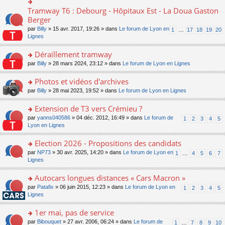
ult
c
lu
e
e
er
e
Tramway T6 : Debourg - Hôpitaux Est - La Doua Gaston
le
o
s
n
le
nt
pl
n
Berger
s
o
m
u
s
a
n
par
Billy
» 15 avr. 2017, 19:26 » dans
Le forum de Lyon en
1
…
17
18
19
20
e
s
ult
g
lu
Lignes
s
ré
er
e
le
s
c
le
n
pl
Déraillement tramway
a
e
m
o
u
g
nt
e
n
o
par
Billy
» 28 mars 2024, 23:12 » dans
Le forum de Lyon en Lignes
s
e
s
lu
n
ré
n
s
le
s
Photos et vidéos d'archives
c
o
a
pl
ult
e
n
o
par
Billy
» 28 mai 2023, 19:52 » dans
Le forum de Lyon en Lignes
g
u
er
nt
lu
n
e
s
le
le
s
Extension de T3 vers Crémieu ?
n
ré
m
pl
ult
o
c
e
o
par
yanns040586
» 04 déc. 2012, 16:49 » dans
Le forum de
1
2
3
4
5
u
er
n
e
s
n
Lyon en Lignes
s
le
lu
nt
s
s
ré
m
le
a
ult
Election 2026 - Propositions des candidats
c
e
pl
g
er
e
s
o
par
NP73
» 30 avr. 2025, 14:20 » dans
Le forum de Lyon en
u
1
…
4
5
6
7
e
le
nt
s
n
Lignes
s
n
m
a
s
ré
o
e
g
ult
c
Autocars longues distances « Cars Macron »
n
s
e
er
e
lu
s
o
par
Patafix
» 06 juin 2015, 12:23 » dans
Le forum de Lyon en
1
2
3
4
5
n
le
nt
le
a
n
Lignes
o
m
pl
g
s
n
e
u
e
ult
1er mai, pas de service
lu
s
s
n
er
le
s
ré
o
par
Bibouquet
» 27 avr. 2006, 06:24 » dans
Le forum de
1
…
7
8
9
10
o
le