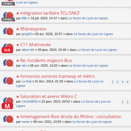
pl
a
c
n
Lyon en Lignes
n
m
u
g
e
s
lu
e
s
e
nt
ult
Intégration tarifaire TCL/SNCF
le
s
ré
n
er
pl
s
c
o
par
Billy
» 16 juil. 2023, 14:47 » dans
Le forum de Lyon en Lignes
o
le
u
a
e
n
n
m
s
g
nt
s
Rhônexpress
lu
e
ré
e
ult
le
s
c
o
par
greg59
» 09 avr. 2026, 10:57 » dans
Le forum de Lyon en Lignes
n
er
pl
s
e
n
o
le
u
a
nt
s
C11 Malmenée
n
m
s
g
ult
lu
e
ré
o
par
albert liet
» 09 janv. 2024, 16:48 » dans
Le forum de Lyon en Lignes
e
er
le
s
c
n
n
le
pl
s
e
s
Re: Incidents majeurs Bus
o
m
u
a
nt
ult
n
e
s
o
par
nim
» 06 oct. 2025, 14:03 » dans
Le forum de Lyon en Lignes
g
er
lu
s
ré
n
e
le
le
s
c
s
Annonces sonores tramway et métro
n
m
pl
a
e
ult
o
e
u
o
par
Le Rail
» 01 févr. 2014, 01:39 » dans
Le forum de Lyon en
1
2
3
4
g
nt
er
n
s
s
n
Lignes
e
le
lu
s
ré
s
n
m
le
a
c
ult
Saturation et avenir Métro C
o
e
pl
g
e
er
n
s
u
o
par
Chris69002
» 22 janv. 2023, 09:52 » dans
Le forum de Lyon en
1
2
e
nt
le
lu
s
s
n
Lignes
n
m
le
a
ré
s
o
e
pl
g
c
ult
Aménagement Rive droite du Rhône : consultation
n
s
u
e
e
er
lu
s
s
o
par
nanar
» 08 nov. 2021, 14:55 » dans
Le forum de Lyon en Lignes
n
nt
le
le
a
ré
n
o
m
pl
g
c
s