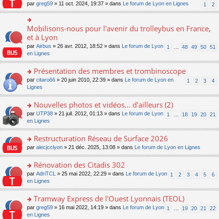
s
par
greg59
» 11 oct. 2024, 19:37 » dans
Le forum de Lyon en Lignes
1
2
ult
er
le
Mobilisons-nous pour l'avenir du trolleybus en France,
o
m
n
et à Lyon
e
s
s
par
Airbus
» 26 avr. 2012, 18:52 » dans
Le forum de Lyon
1
…
48
49
50
51
ult
s
en Lignes
er
a
le
g
Présentation des membres et trombinoscope
m
e
e
o
par
citaro66
» 20 juin 2010, 22:39 » dans
Le forum de Lyon en
n
1
2
3
4
s
n
Lignes
o
s
s
n
a
ult
lu
Nouvelles photos et vidéos... d'ailleurs (2)
g
er
le
o
par
UTP38
» 21 juil. 2012, 01:13 » dans
Le forum de Lyon
1
…
18
19
20
21
e
le
pl
n
en Lignes
n
m
u
s
o
e
s
ult
Restructuration Réseau de Surface 2026
n
s
ré
er
lu
s
c
o
par
alecjcclyon
» 21 déc. 2025, 13:08 » dans
Le forum de Lyon en Lignes
le
le
a
e
n
m
pl
g
nt
s
Rénovation des Citadis 302
e
u
e
ult
s
o
par
AdriTCL
» 25 mai 2022, 22:29 » dans
Le forum de Lyon
s
1
2
3
4
5
6
n
er
s
n
en Lignes
ré
o
le
a
s
c
n
m
g
ult
e
Tramway Express de l'Ouest Lyonnais (TEOL)
lu
e
e
er
nt
le
s
o
par
greg59
» 16 mai 2022, 14:19 » dans
Le forum de Lyon
1
…
19
20
21
22
n
le
pl
s
n
en Lignes
o
m