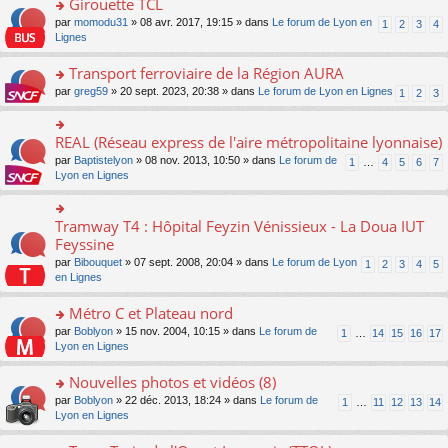
Girouette TCL
n
e
u
e
e
ult
lu
s
s
o
par
momodu31
» 08 avr. 2017, 19:15 » dans
Le forum de Lyon en
1
2
3
4
n
nt
er
le
s
ré
n
Lignes
o
le
pl
a
c
s
n
m
u
g
e
ult
Transport ferroviaire de la Région AURA
lu
e
s
e
nt
er
le
s
ré
o
par
greg59
» 20 sept. 2023, 20:38 » dans
Le forum de Lyon en Lignes
1
2
3
n
le
pl
s
c
n
o
m
u
a
e
s
n
e
s
g
nt
ult
REAL (Réseau express de l'aire métropolitaine lyonnaise)
lu
o
s
ré
e
er
le
n
s
c
par
Baptistelyon
» 08 nov. 2013, 10:50 » dans
Le forum de
1
…
4
5
6
7
n
le
pl
s
a
e
Lyon en Lignes
o
m
u
ult
g
nt
n
e
s
er
e
lu
s
ré
le
n
Tramway T4 : Hôpital Feyzin Vénissieux - La Doua IUT
le
o
s
c
m
o
pl
n
Feyssine
a
e
e
n
u
s
g
nt
s
lu
par
Bibouquet
» 07 sept. 2008, 20:04 » dans
Le forum de Lyon
1
2
3
4
5
s
ult
e
s
le
en Lignes
ré
er
n
a
pl
c
le
o
g
u
Métro C et Plateau nord
e
m
n
e
s
nt
e
lu
o
par
Boblyon
» 15 nov. 2004, 10:15 » dans
Le forum de
1
…
14
15
16
17
n
ré
s
le
n
Lyon en Lignes
o
c
s
pl
s
n
e
a
u
ult
Nouvelles photos et vidéos (8)
lu
nt
g
s
er
le
o
par
Boblyon
» 22 déc. 2013, 18:24 » dans
Le forum de
1
…
11
12
13
14
e
ré
le
pl
n
Lyon en Lignes
n
c
m
u
s
o
e
e
s
ult