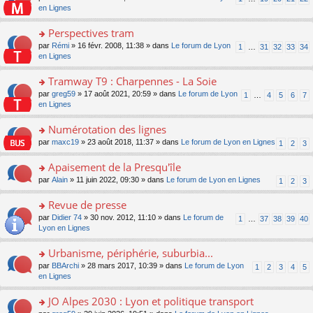
le
u
a
e
n
en Lignes
n
m
s
g
nt
s
lu
e
ré
e
ult
Perspectives tram
le
s
c
n
er
pl
s
e
o
par
Rémi
» 16 févr. 2008, 11:38 » dans
Le forum de Lyon
1
…
31
32
33
34
o
le
u
a
nt
n
en Lignes
n
m
s
g
s
lu
e
ré
e
ult
Tramway T9 : Charpennes - La Soie
le
s
c
n
er
pl
s
e
o
par
greg59
» 17 août 2021, 20:59 » dans
Le forum de Lyon
1
…
4
5
6
7
o
le
u
a
nt
n
en Lignes
n
m
s
g
s
lu
e
ré
e
ult
Numérotation des lignes
le
s
c
n
er
pl
s
e
o
par
maxc19
» 23 août 2018, 11:37 » dans
Le forum de Lyon en Lignes
1
2
3
o
le
u
a
nt
n
n
m
s
g
s
Apaisement de la Presqu'île
lu
e
ré
e
ult
le
s
c
o
par
Alain
» 11 juin 2022, 09:30 » dans
Le forum de Lyon en Lignes
1
2
3
n
er
pl
s
e
n
o
le
u
a
nt
s
Revue de presse
n
m
s
g
ult
lu
e
ré
o
par
Didier 74
» 30 nov. 2012, 11:10 » dans
Le forum de
1
…
37
38
39
40
e
er
le
s
c
n
Lyon en Lignes
n
le
pl
s
e
s
o
m
u
a
nt
ult
Urbanisme, périphérie, suburbia...
n
e
s
g
er
lu
s
ré
o
par
BBArchi
» 28 mars 2017, 10:39 » dans
Le forum de Lyon
1
2
3
4
5
e
le
le
s
c
n
en Lignes
n
m
pl
a
e
s
o
e
u
g
nt
ult
JO Alpes 2030 : Lyon et politique transport
n
s
s
e
er
lu
s