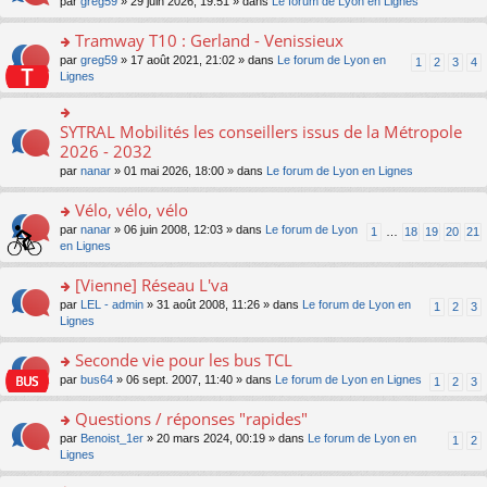
ré
o
par
greg59
» 29 juin 2026, 19:51 » dans
Le forum de Lyon en Lignes
n
le
le
a
c
n
o
m
pl
g
e
s
Tramway T10 : Gerland - Venissieux
n
e
u
e
nt
ult
lu
s
s
o
par
greg59
» 17 août 2021, 21:02 » dans
Le forum de Lyon en
1
2
3
4
n
er
le
s
ré
n
Lignes
o
le
pl
a
c
s
n
m
u
g
e
ult
lu
e
s
e
nt
er
SYTRAL Mobilités les conseillers issus de la Métropole
le
o
s
ré
n
le
pl
n
2026 - 2032
s
c
o
m
u
s
a
e
n
par
nanar
» 01 mai 2026, 18:00 » dans
Le forum de Lyon en Lignes
e
s
ult
g
nt
lu
s
ré
er
e
le
Vélo, vélo, vélo
s
c
le
n
pl
a
e
m
o
o
par
nanar
» 06 juin 2008, 12:03 » dans
Le forum de Lyon
1
…
18
19
20
21
u
g
nt
e
n
n
en Lignes
s
e
s
lu
s
ré
n
s
le
ult
[Vienne] Réseau L'va
c
o
a
pl
er
e
n
o
par
LEL - admin
» 31 août 2008, 11:26 » dans
Le forum de Lyon en
1
2
3
g
u
le
nt
lu
n
Lignes
e
s
m
le
s
n
ré
e
pl
ult
Seconde vie pour les bus TCL
o
c
s
u
er
n
e
s
o
par
bus64
» 06 sept. 2007, 11:40 » dans
Le forum de Lyon en Lignes
1
2
3
s
le
lu
nt
a
n
ré
m
le
g
s
Questions / réponses "rapides"
c
e
pl
e
ult
e
s
o
par
Benoist_1er
» 20 mars 2024, 00:19 » dans
Le forum de Lyon en
u
1
2
n
er
nt
s
n
Lignes
s
o
le
a
s
ré
n
m
g