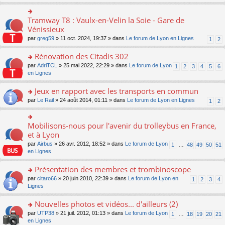
s
ult
er
Tramway T8 : Vaulx-en-Velin la Soie - Gare de
o
le
n
Vénissieux
m
s
par
greg59
» 11 oct. 2024, 19:37 » dans
Le forum de Lyon en Lignes
1
2
e
ult
s
er
Rénovation des Citadis 302
s
le
a
m
o
par
AdriTCL
» 25 mai 2022, 22:29 » dans
Le forum de Lyon
1
2
3
4
5
6
g
e
n
en Lignes
e
s
s
n
s
ult
Jeux en rapport avec les transports en commun
o
a
er
n
o
par
Le Rail
» 24 août 2014, 01:11 » dans
Le forum de Lyon en Lignes
1
2
g
le
lu
n
e
m
le
s
n
e
pl
ult
Mobilisons-nous pour l'avenir du trolleybus en France,
o
o
s
u
er
n
n
et à Lyon
s
s
le
lu
s
a
par
Airbus
» 26 avr. 2012, 18:52 » dans
Le forum de Lyon
1
…
48
49
50
51
ré
m
le
ult
g
en Lignes
c
e
pl
er
e
e
s
u
le
n
Présentation des membres et trombinoscope
nt
s
s
m
o
a
ré
e
n
o
par
citaro66
» 20 juin 2010, 22:39 » dans
Le forum de Lyon en
1
2
3
4
g
c
s
lu
n
Lignes
e
e
s
le
s
n
nt
a
pl
ult
Nouvelles photos et vidéos... d'ailleurs (2)
o
g
u
er
n
o
par
UTP38
» 21 juil. 2012, 01:13 » dans
Le forum de Lyon
1
…
18
19
20
21
e
s
le
lu
n
en Lignes
n
ré
m