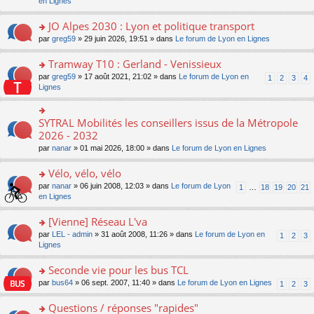
c
n
en Lignes
n
m
pl
a
e
s
o
e
u
g
nt
ult
JO Alpes 2030 : Lyon et politique transport
n
s
s
e
er
lu
s
ré
o
par
greg59
» 29 juin 2026, 19:51 » dans
Le forum de Lyon en Lignes
n
le
le
a
c
n
o
m
pl
g
e
s
Tramway T10 : Gerland - Venissieux
n
e
u
e
nt
ult
lu
s
s
o
par
greg59
» 17 août 2021, 21:02 » dans
Le forum de Lyon en
1
2
3
4
n
er
le
s
ré
n
Lignes
o
le
pl
a
c
s
n
m
u
g
e
ult
lu
e
s
e
nt
er
SYTRAL Mobilités les conseillers issus de la Métropole
le
o
s
ré
n
le
pl
n
2026 - 2032
s
c
o
m
u
s
a
e
n
par
nanar
» 01 mai 2026, 18:00 » dans
Le forum de Lyon en Lignes
e
s
ult
g
nt
lu
s
ré
er
e
le
Vélo, vélo, vélo
s
c
le
n
pl
a
e
m
o
o
par
nanar
» 06 juin 2008, 12:03 » dans
Le forum de Lyon
1
…
18
19
20
21
u
g
nt
e
n
n
en Lignes
s
e
s
lu
s
ré
n
s
le
ult
[Vienne] Réseau L'va
c
o
a
pl
er
e
n
o
par
LEL - admin
» 31 août 2008, 11:26 » dans
Le forum de Lyon en
1
2
3
g
u
le
nt
lu
n
Lignes
e
s
m
le
s
n
ré
e
pl
ult
Seconde vie pour les bus TCL
o
c
s
u
er
n
e
s
o
par
bus64
» 06 sept. 2007, 11:40 » dans
Le forum de Lyon en Lignes
1
2
3
s
le
lu
nt
a
n
ré
m
le
g
s
Questions / réponses "rapides"
c
e
pl
e