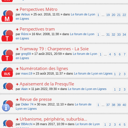
m
u
g
nt
s
lu
e
s
e
ult
Perspectives Métro
le
s
ré
n
er
pl
s
c
o
par
Airbus
» 25 oct. 2016, 11:01 » dans
Le forum de Lyon
1
…
19
20
21
22
o
le
u
a
e
n
en Lignes
n
m
s
g
nt
s
lu
e
ré
e
ult
Perspectives tram
le
s
c
n
er
pl
s
e
o
par
Rémi
» 16 févr. 2008, 11:38 » dans
Le forum de Lyon
1
…
31
32
33
34
o
le
u
a
nt
n
en Lignes
n
m
s
g
s
lu
e
ré
e
ult
Tramway T9 : Charpennes - La Soie
le
s
c
n
er
pl
s
e
o
par
greg59
» 17 août 2021, 20:59 » dans
Le forum de Lyon
1
…
4
5
6
7
o
le
u
a
nt
n
en Lignes
n
m
s
g
s
lu
e
ré
e
ult
Numérotation des lignes
le
s
c
n
er
pl
s
e
o
par
maxc19
» 23 août 2018, 11:37 » dans
Le forum de Lyon en Lignes
1
2
3
o
le
u
a
nt
n
n
m
s
g
s
Apaisement de la Presqu'île
lu
e
ré
e
ult
le
s
c
o
par
Alain
» 11 juin 2022, 09:30 » dans
Le forum de Lyon en Lignes
1
2
3
n
er
pl
s
e
n
o
le
u
a
nt
s
Revue de presse
n
m
s
g
ult
lu
e
ré
o
par
Didier 74
» 30 nov. 2012, 11:10 » dans
Le forum de
1
…
37
38
39
40
e
er
le
s
c
n
Lyon en Lignes
n
le
pl
s
e
s
o
m
u
a
nt
ult
Urbanisme, périphérie, suburbia...
n
e
s
g
er
lu
s
ré
o
par
BBArchi
» 28 mars 2017, 10:39 » dans
Le forum de Lyon
1
2
3
4
5
e
le
le
s