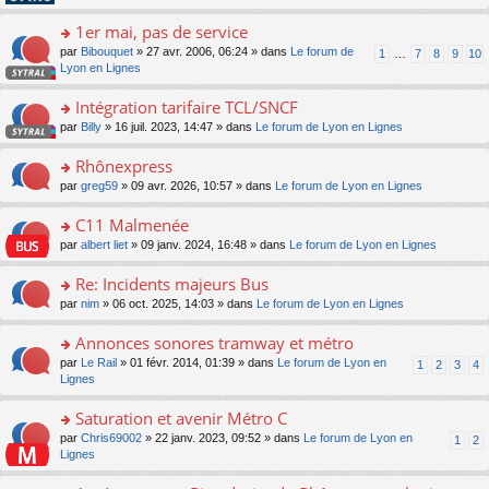
pl
g
s
n
e
u
e
ult
1er mai, pas de service
lu
s
s
n
er
le
s
ré
o
par
Bibouquet
» 27 avr. 2006, 06:24 » dans
Le forum de
1
…
7
8
9
10
o
le
pl
a
c
n
Lyon en Lignes
n
m
u
g
e
s
lu
e
s
e
nt
ult
Intégration tarifaire TCL/SNCF
le
s
ré
n
er
pl
s
c
o
par
Billy
» 16 juil. 2023, 14:47 » dans
Le forum de Lyon en Lignes
o
le
u
a
e
n
n
m
s
g
nt
s
Rhônexpress
lu
e
ré
e
ult
le
s
c
o
par
greg59
» 09 avr. 2026, 10:57 » dans
Le forum de Lyon en Lignes
n
er
pl
s
e
n
o
le
u
a
nt
s
C11 Malmenée
n
m
s
g
ult
lu
e
ré
o
par
albert liet
» 09 janv. 2024, 16:48 » dans
Le forum de Lyon en Lignes
e
er
le
s
c
n
n
le
pl
s
e
s
Re: Incidents majeurs Bus
o
m
u
a
nt
ult
n
e
s
o
par
nim
» 06 oct. 2025, 14:03 » dans
Le forum de Lyon en Lignes
g
er
lu
s
ré
n
e
le
le
s
c
s
Annonces sonores tramway et métro
n
m
pl
a
e
ult
o
e
u
o
par
Le Rail
» 01 févr. 2014, 01:39 » dans
Le forum de Lyon en
1
2
3
4
g
nt
er
n
s
s
n
Lignes
e
le
lu
s
ré
s
n
m
le
a
c
ult
Saturation et avenir Métro C
o
e
pl
g
e
er
n
s
u
o
par
Chris69002
» 22 janv. 2023, 09:52 » dans
Le forum de Lyon en
1
2
e
nt
le
lu
s
s
n
Lignes
n
m
le
a
ré
s
o
e
pl
g
c
ult