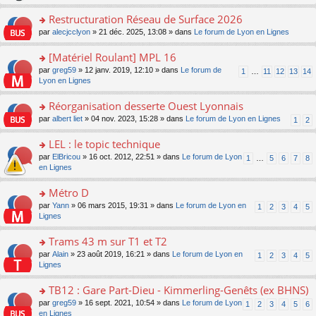
le
s
o
c
e
pl
ult
Restructuration Réseau de Surface 2026
n
e
s
u
er
lu
nt
s
o
par
alecjcclyon
» 21 déc. 2025, 13:08 » dans
Le forum de Lyon en Lignes
s
le
le
a
n
ré
m
pl
g
s
[Matériel Roulant] MPL 16
c
e
u
e
ult
e
s
o
par
greg59
» 12 janv. 2019, 12:10 » dans
Le forum de
s
1
…
11
12
13
14
n
er
nt
s
n
Lyon en Lignes
ré
o
le
a
s
c
n
m
g
ult
e
Réorganisation desserte Ouest Lyonnais
lu
e
e
er
nt
le
s
o
par
albert liet
» 04 nov. 2023, 15:28 » dans
Le forum de Lyon en Lignes
1
2
n
le
pl
s
n
o
m
u
a
s
LEL : le topic technique
n
e
s
g
ult
lu
s
ré
o
par
ElBricou
» 16 oct. 2012, 22:51 » dans
Le forum de Lyon
1
…
5
6
7
8
e
er
le
s
c
n
en Lignes
n
le
pl
a
e
s
o
m
u
g
nt
ult
Métro D
n
e
s
e
er
lu
s
ré
o
par
Yann
» 06 mars 2015, 19:31 » dans
Le forum de Lyon en
1
2
3
4
5
n
le
le
s
c
n
Lignes
o
m
pl
a
e
s
n
e
u
g
nt
ult
Trams 43 m sur T1 et T2
lu
s
s
e
er
le
s
ré
o
par
Alain
» 23 août 2019, 16:21 » dans
Le forum de Lyon en
1
2
3
4
5
n
le
pl
a
c
n
Lignes
o
m
u
g
e
s
n
e
s
e
nt
ult
TB12 : Gare Part-Dieu - Kimmerling-Genêts (ex BHNS)
lu
s
ré
n
er
le
s
c
o
par
greg59
» 16 sept. 2021, 10:54 » dans
Le forum de Lyon
1
2
3
4
5
6
o
le
pl
a
e
n
en Lignes
n