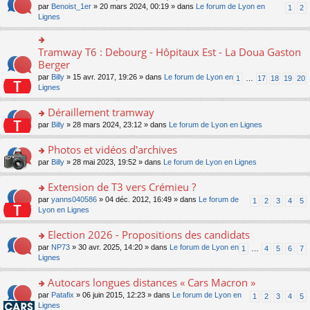
ult
e
s
o
par
Benoist_1er
» 20 mars 2024, 00:19 » dans
Le forum de Lyon en
u
1
2
n
er
nt
s
n
Lignes
s
o
le
a
s
ré
n
m
g
ult
c
lu
e
e
er
e
Tramway T6 : Debourg - Hôpitaux Est - La Doua Gaston
le
o
s
n
le
nt
pl
n
Berger
s
o
m
u
s
a
n
par
Billy
» 15 avr. 2017, 19:26 » dans
Le forum de Lyon en
1
…
17
18
19
20
e
s
ult
g
lu
Lignes
s
ré
er
e
le
s
c
le
n
pl
Déraillement tramway
a
e
m
o
u
g
nt
e
n
o
par
Billy
» 28 mars 2024, 23:12 » dans
Le forum de Lyon en Lignes
s
e
s
lu
n
ré
n
s
le
s
Photos et vidéos d'archives
c
o
a
pl
ult
e
n
o
par
Billy
» 28 mai 2023, 19:52 » dans
Le forum de Lyon en Lignes
g
u
er
nt
lu
n
e
s
le
le
s
Extension de T3 vers Crémieu ?
n
ré
m
pl
ult
o
c
e
o
par
yanns040586
» 04 déc. 2012, 16:49 » dans
Le forum de
1
2
3
4
5
u
er
n
e
s
n
Lyon en Lignes
s
le
lu
nt
s
s
ré
m
le
a
ult
Election 2026 - Propositions des candidats
c
e
pl
g
er
e
s
o
par
NP73
» 30 avr. 2025, 14:20 » dans
Le forum de Lyon en
u
1
…
4
5
6
7
e
le
nt
s
n
Lignes
s
n
m
a
s
ré
o
e
g
ult
c
Autocars longues distances « Cars Macron »
n
s
e
er
e
lu
s
o
par
Patafix
» 06 juin 2015, 12:23 » dans
Le forum de Lyon en
1
2
3
4
5
n
le
nt
le
a
n
Lignes
o
m