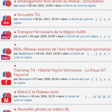
Aménagement Rive droite du Rhône : consultation
n
s
u
e
e
er
lu
s
s
o
par
nanar
» 08 nov. 2021, 14:55 » dans
Le forum de Lyon en Lignes
n
nt
le
le
a
ré
n
o
m
pl
g
c
s
Girouette TCL
n
e
u
e
e
ult
lu
s
s
o
par
momodu31
» 08 avr. 2017, 19:15 » dans
Le forum de Lyon en
1
2
3
4
n
nt
er
le
s
ré
n
Lignes
o
le
pl
a
c
s
n
m
u
g
e
ult
Transport ferroviaire de la Région AURA
lu
e
s
e
nt
er
le
s
ré
o
par
greg59
» 20 sept. 2023, 20:38 » dans
Le forum de Lyon en Lignes
1
2
3
n
le
pl
s
c
n
o
m
u
a
e
s
n
e
s
g
nt
ult
REAL (Réseau express de l'aire métropolitaine lyonnaise)
lu
o
s
ré
e
er
le
n
s
c
par
Baptistelyon
» 08 nov. 2013, 10:50 » dans
Le forum de
1
…
4
5
6
7
n
le
pl
s
a
e
Lyon en Lignes
o
m
u
ult
g
nt
n
e
s
er
e
lu
s
ré
le
n
Tramway T4 : Hôpital Feyzin Vénissieux - La Doua IUT
le
o
s
c
m
o
pl
n
Feyssine
a
e
e
n
u
s
g
nt
s
lu
par
Bibouquet
» 07 sept. 2008, 20:04 » dans
Le forum de Lyon
1
2
3
4
5
s
ult
e
s
le
en Lignes
ré
er
n
a
pl
c
le
o
g
u
Métro C et Plateau nord
e
m
n
e
s
nt
e
lu
o
par
Boblyon
» 15 nov. 2004, 10:15 » dans
Le forum de
1
…
14
15
16
17
n
ré
s
le
n
Lyon en Lignes
o
c
s
pl
s
n
e
a
u
ult
Nouvelles photos et vidéos (8)
lu
nt
g
s
er