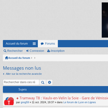
Accueil du forum
Forums
Rechercher
Connexion
ac
Inscription
Accueil du forum
co
ur
Messages non lus
ci
Aller sur la recherche avancée
s
Sujets
Tramway T8 : Vaulx-en-Velin la Soie - Gare de Véniss
o
par
greg59
» 11 oct. 2024, 19:37 » dans
Le forum de Lyon en Lignes
n