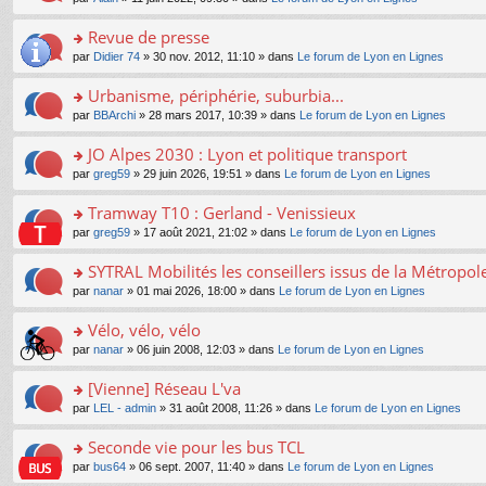
g
c
er
n
s
u
n
e
e
le
lu
s
s
s
Revue de presse
n
nt
m
le
a
ré
ult
o
e
pl
o
par
Didier 74
» 30 nov. 2012, 11:10 » dans
Le forum de Lyon en Lignes
g
c
er
n
s
u
n
e
e
le
lu
s
s
s
Urbanisme, périphérie, suburbia...
n
nt
m
le
a
ré
ult
o
e
pl
o
par
BBArchi
» 28 mars 2017, 10:39 » dans
Le forum de Lyon en Lignes
g
c
er
n
s
u
n
e
e
le
lu
s
s
s
JO Alpes 2030 : Lyon et politique transport
n
nt
m
le
a
ré
ult
o
e
pl
o
par
greg59
» 29 juin 2026, 19:51 » dans
Le forum de Lyon en Lignes
g
c
er
n
s
u
n
e
e
le
lu
s
s
s
Tramway T10 : Gerland - Venissieux
n
nt
m
le
a
ré
ult
o
e
pl
o
par
greg59
» 17 août 2021, 21:02 » dans
Le forum de Lyon en Lignes
g
c
er
n
s
u
n
e
e
le
lu
s
s
s
SYTRAL Mobilités les conseillers issus de la Métropo
n
nt
m
le
a
ré
ult
o
e
pl
o
par
nanar
» 01 mai 2026, 18:00 » dans
Le forum de Lyon en Lignes
g
c
er
n
s
u
n
e
e
le
lu
s
s
s
Vélo, vélo, vélo
n
nt
m
le
a
ré
ult
o
e
pl
o
par
nanar
» 06 juin 2008, 12:03 » dans
Le forum de Lyon en Lignes
g
c
er
n
s
u
n
e
e
le
lu
s
s
s
[Vienne] Réseau L'va
n
nt
m
le
a
ré
ult
o
e
pl
o
par
LEL - admin
» 31 août 2008, 11:26 » dans
Le forum de Lyon en Lignes
g
c
er
n
s
u
n
e
e
le
lu
s
s
s
Seconde vie pour les bus TCL
n
nt
m
le
a
ré
ult
o
e
pl
o
par
bus64
» 06 sept. 2007, 11:40 » dans
Le forum de Lyon en Lignes
g
c
er
n
s
u
n