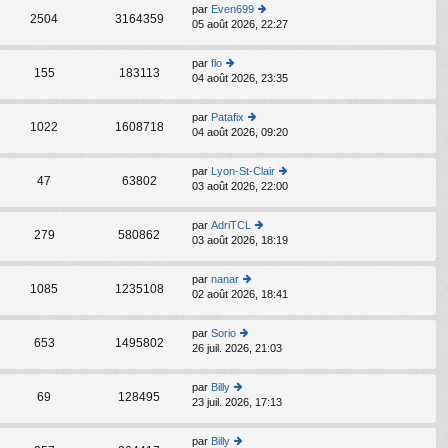
s
par
Even699
C
ult
2504
3164359
05 août 2026, 22:27
o
er
n
le
s
d
par
flo
C
ult
155
183113
er
04 août 2026, 23:35
o
er
ni
n
le
er
s
d
par
Patafix
m
C
ult
1022
1608718
er
04 août 2026, 09:20
o
e
er
ni
n
s
le
er
s
s
d
par
Lyon-St-Clair
m
C
ult
47
63802
a
er
03 août 2026, 22:00
o
e
er
g
ni
n
s
le
e
er
s
s
d
par
AdriTCL
m
C
ult
279
580862
a
er
03 août 2026, 18:19
o
e
er
g
ni
n
s
le
e
er
s
s
d
par
nanar
m
C
ult
1085
1235108
a
er
02 août 2026, 18:41
o
e
er
g
ni
n
s
le
e
er
s
s
d
par
Sorio
m
C
ult
653
1495802
a
er
26 juil. 2026, 21:03
o
e
er
g
ni
n
s
le
e
er
s
s
d
par
Billy
m
C
ult
69
128495
a
er
23 juil. 2026, 17:13
o
e
er
g
ni
n
s
le
e
er
s
s
d
par
Billy
m
C