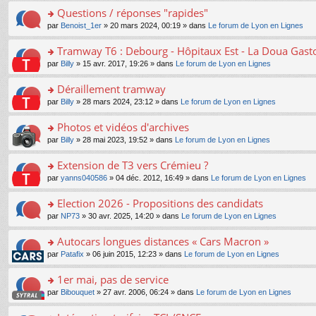
e
e
le
lu
s
s
s
Questions / réponses "rapides"
n
nt
m
le
a
ré
ult
o
e
pl
o
par
Benoist_1er
» 20 mars 2024, 00:19 » dans
Le forum de Lyon en Lignes
g
c
er
n
s
u
n
e
e
le
lu
s
s
s
Tramway T6 : Debourg - Hôpitaux Est - La Doua Gast
n
nt
m
le
a
ré
ult
o
e
pl
o
par
Billy
» 15 avr. 2017, 19:26 » dans
Le forum de Lyon en Lignes
g
c
er
n
s
u
n
e
e
le
lu
s
s
s
Déraillement tramway
n
nt
m
le
a
ré
ult
o
e
pl
o
par
Billy
» 28 mars 2024, 23:12 » dans
Le forum de Lyon en Lignes
g
c
er
n
s
u
n
e
e
le
lu
s
s
s
Photos et vidéos d'archives
n
nt
m
le
a
ré
ult
o
e
pl
o
par
Billy
» 28 mai 2023, 19:52 » dans
Le forum de Lyon en Lignes
g
c
er
n
s
u
n
e
e
le
lu
s
s
s
Extension de T3 vers Crémieu ?
n
nt
m
le
a
ré
ult
o
e
pl
o
par
yanns040586
» 04 déc. 2012, 16:49 » dans
Le forum de Lyon en Lignes
g
c
er
n
s
u
n
e
e
le
lu
s
s
s
Election 2026 - Propositions des candidats
n
nt
m
le
a
ré
ult
o
e
pl
o
par
NP73
» 30 avr. 2025, 14:20 » dans
Le forum de Lyon en Lignes
g
c
er
n
s
u
n
e
e
le
lu
s
s
s
Autocars longues distances « Cars Macron »
n
nt
m
le
a
ré
ult
o
e
pl
o
par
Patafix
» 06 juin 2015, 12:23 » dans
Le forum de Lyon en Lignes
g
c
er
n
s
u
n
e
e
le
lu
s
s
s
1er mai, pas de service
n
nt
m
le
a
ré
ult
o
e
pl
o
par
Bibouquet
» 27 avr. 2006, 06:24 » dans
Le forum de Lyon en Lignes
g
c
er
n
s
u
n
e
e
le
lu
s
s
s
n