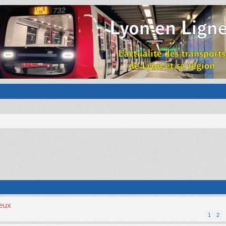
ieux
1
2