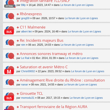
Intégration tarifaire TCL/SNCF
nt
m
le
a
ré
ult
o
e
pl
o
par
Billy
» 16 juil. 2023, 14:47 » dans
Le forum de Lyon en Lignes
g
c
er
n
s
u
n
e
e
le
lu
s
s
s
Rhônexpress
n
nt
m
le
a
ré
ult
o
e
pl
o
par
greg59
» 09 avr. 2026, 10:57 » dans
Le forum de Lyon en Lignes
g
c
er
n
s
u
n
e
e
le
lu
s
s
s
C11 Malmenée
n
nt
m
le
a
ré
ult
o
e
pl
o
par
albert liet
» 09 janv. 2024, 16:48 » dans
Le forum de Lyon en Lignes
g
c
er
n
s
u
n
e
e
le
lu
s
s
s
Re: Incidents majeurs Bus
n
nt
m
le
a
ré
ult
o
e
pl
o
par
nim
» 06 oct. 2025, 14:03 » dans
Le forum de Lyon en Lignes
g
c
er
n
s
u
n
e
e
le
lu
s
s
s
Annonces sonores tramway et métro
n
nt
m
le
a
ré
ult
o
e
pl
o
par
Le Rail
» 01 févr. 2014, 01:39 » dans
Le forum de Lyon en Lignes
g
c
er
n
s
u
n
e
e
le
lu
s
s
s
Saturation et avenir Métro C
n
nt
m
le
a
ré
ult
o
e
pl
o
par
Chris69002
» 22 janv. 2023, 09:52 » dans
Le forum de Lyon en Lignes
g
c
er
n
s
u
n
e
e
le
lu
s
s
s
Aménagement Rive droite du Rhône : consultation
n
nt
m
le
a
ré
ult
o
e
pl
o
par
nanar
» 08 nov. 2021, 14:55 » dans
Le forum de Lyon en Lignes
g
c
er
n
s
u
n
e
e
le
lu
s
s
s
Girouette TCL
n
nt
m
le
a
ré
ult
o
e
pl
o
par
momodu31
» 08 avr. 2017, 19:15 » dans
Le forum de Lyon en Lignes
g
c
er
n
s
u
n
e
e
le
lu
s
s
s
Transport ferroviaire de la Région AURA
n
nt
m
le
a
ré
ult
o