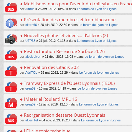
s
Mobilisons-nous pour l'avenir du trolleybus en France
ult
o
par
Airbus
» 26 avr. 2012, 18:52 » dans
Le forum de Lyon en Lignes
er
n
le
s
Présentation des membres et trombinoscope
m
ult
e
o
par
citaro66
» 20 juin 2010, 22:39 » dans
Le forum de Lyon en Lignes
er
s
n
le
s
s
Nouvelles photos et vidéos... d'ailleurs (2)
m
a
ult
e
o
par
UTP38
» 21 juil. 2012, 01:13 » dans
Le forum de Lyon en Lignes
g
er
s
n
e
le
s
s
Restructuration Réseau de Surface 2026
n
m
a
ult
o
e
o
par
alecjcclyon
» 21 déc. 2025, 13:08 » dans
Le forum de Lyon en Lignes
g
er
n
s
n
e
le
lu
s
s
Rénovation des Citadis 302
n
m
le
a
ult
o
e
pl
o
par
AdriTCL
» 25 mai 2022, 22:29 » dans
Le forum de Lyon en Lignes
g
er
n
s
u
n
e
le
lu
s
s
s
Tramway Express de l'Ouest Lyonnais (TEOL)
n
m
le
a
ré
ult
o
e
pl
o
par
greg59
» 16 mai 2022, 14:19 » dans
Le forum de Lyon en Lignes
g
c
er
n
s
u
n
e
e
le
lu
s
s
s
[Matériel Roulant] MPL 16
n
nt
m
le
a
ré
ult
o
e
pl
o
par
greg59
» 12 janv. 2019, 12:10 » dans
Le forum de Lyon en Lignes
g
c
er
n
s
u
n
e
e
le
lu
s
s
s
Réorganisation desserte Ouest Lyonnais
n
nt
m
le
a
ré
ult
o
e
pl
o
par
albert liet
» 04 nov. 2023, 15:28 » dans
Le forum de Lyon en Lignes
g
c
er
n
s
u
n
e
e
le
lu
s
s
s
LEL : le topic technique
n
nt
m
le