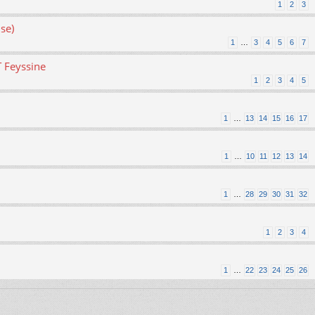
1
2
3
se)
1
…
3
4
5
6
7
T Feyssine
1
2
3
4
5
1
…
13
14
15
16
17
1
…
10
11
12
13
14
1
…
28
29
30
31
32
1
2
3
4
1
…
22
23
24
25
26