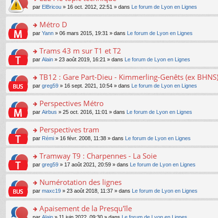
a
ré
ult
o
e
pl
o
par
ElBricou
» 16 oct. 2012, 22:51 » dans
Le forum de Lyon en Lignes
g
c
er
n
s
u
n
e
e
le
lu
s
s
s
Métro D
n
nt
m
le
a
ré
ult
o
e
pl
o
par
Yann
» 06 mars 2015, 19:31 » dans
Le forum de Lyon en Lignes
g
c
er
n
s
u
n
e
e
le
lu
s
s
s
Trams 43 m sur T1 et T2
n
nt
m
le
a
ré
ult
o
e
pl
o
par
Alain
» 23 août 2019, 16:21 » dans
Le forum de Lyon en Lignes
g
c
er
n
s
u
n
e
e
le
lu
s
s
s
TB12 : Gare Part-Dieu - Kimmerling-Genêts (ex BHNS
n
nt
m
le
a
ré
ult
o
e
pl
o
par
greg59
» 16 sept. 2021, 10:54 » dans
Le forum de Lyon en Lignes
g
c
er
n
s
u
n
e
e
le
lu
s
s
s
Perspectives Métro
n
nt
m
le
a
ré
ult
o
e
pl
o
par
Airbus
» 25 oct. 2016, 11:01 » dans
Le forum de Lyon en Lignes
g
c
er
n
s
u
n
e
e
le
lu
s
s
s
Perspectives tram
n
nt
m
le
a
ré
ult
o
e
pl
o
par
Rémi
» 16 févr. 2008, 11:38 » dans
Le forum de Lyon en Lignes
g
c
er
n
s
u
n
e
e
le
lu
s
s
s
Tramway T9 : Charpennes - La Soie
n
nt
m
le
a
ré
ult
o
e
pl
o
par
greg59
» 17 août 2021, 20:59 » dans
Le forum de Lyon en Lignes
g
c
er
n
s
u
n
e
e
le
lu
s
s
s
Numérotation des lignes
n
nt
m
le
a
ré
ult
o
e
pl
o
par
maxc19
» 23 août 2018, 11:37 » dans
Le forum de Lyon en Lignes
g
c
er
n
s
u
n
e
e
le
lu
s
s
s
Apaisement de la Presqu'île
n
nt
m
le
a
ré
ult
o
e
pl
o
par
Alain
» 11 juin 2022, 09:30 » dans
Le forum de Lyon en Lignes