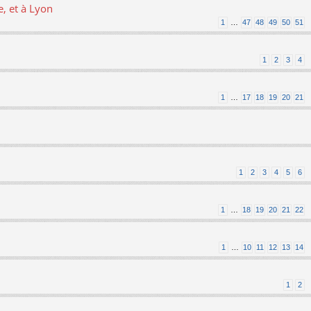
, et à Lyon
1
…
47
48
49
50
51
1
2
3
4
1
…
17
18
19
20
21
1
2
3
4
5
6
1
…
18
19
20
21
22
1
…
10
11
12
13
14
1
2