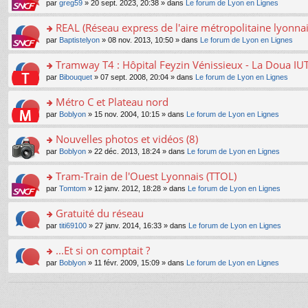
e
pl
o
par
greg59
» 20 sept. 2023, 20:38 » dans
Le forum de Lyon en Lignes
g
c
er
n
s
u
n
e
e
le
lu
s
s
s
REAL (Réseau express de l'aire métropolitaine lyonnai
n
nt
m
le
a
ré
ult
o
e
pl
o
par
Baptistelyon
» 08 nov. 2013, 10:50 » dans
Le forum de Lyon en Lignes
g
c
er
n
s
u
n
e
e
le
lu
s
s
s
Tramway T4 : Hôpital Feyzin Vénissieux - La Doua IU
n
nt
m
le
a
ré
ult
o
e
pl
o
par
Bibouquet
» 07 sept. 2008, 20:04 » dans
Le forum de Lyon en Lignes
g
c
er
n
s
u
n
e
e
le
lu
s
s
s
Métro C et Plateau nord
n
nt
m
le
a
ré
ult
o
e
pl
o
par
Boblyon
» 15 nov. 2004, 10:15 » dans
Le forum de Lyon en Lignes
g
c
er
n
s
u
n
e
e
le
lu
s
s
s
Nouvelles photos et vidéos (8)
n
nt
m
le
a
ré
ult
o
e
pl
o
par
Boblyon
» 22 déc. 2013, 18:24 » dans
Le forum de Lyon en Lignes
g
c
er
n
s
u
n
e
e
le
lu
s
s
s
Tram-Train de l'Ouest Lyonnais (TTOL)
n
nt
m
le
a
ré
ult
o
e
pl
o
par
Tomtom
» 12 janv. 2012, 18:28 » dans
Le forum de Lyon en Lignes
g
c
er
n
s
u
n
e
e
le
lu
s
s
s
Gratuité du réseau
n
nt
m
le
a
ré
ult
o
e
pl
o
par
titi69100
» 27 janv. 2014, 16:33 » dans
Le forum de Lyon en Lignes
g
c
er
n
s
u
n
e
e
le
lu
s
s
s
...Et si on comptait ?
n
nt
m
le
a
ré
ult
o
e
pl
o
par
Boblyon
» 11 févr. 2009, 15:09 » dans
Le forum de Lyon en Lignes
g
c
er
n
s
u
n
e
e
le
lu
s
s
s
n
nt
m
le
a
ré
ult
o
e
pl
g
c
er
n