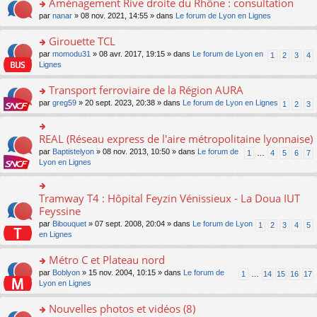
Aménagement Rive droite du Rhône : consultation
n
s
u
e
e
er
lu
s
s
o
par
nanar
» 08 nov. 2021, 14:55 » dans
Le forum de Lyon en Lignes
n
nt
le
le
a
ré
n
o
m
pl
g
c
s
Girouette TCL
n
e
u
e
e
ult
lu
s
s
o
par
momodu31
» 08 avr. 2017, 19:15 » dans
Le forum de Lyon en
1
2
3
4
n
nt
er
le
s
ré
n
Lignes
o
le
pl
a
c
s
n
m
u
g
e
ult
Transport ferroviaire de la Région AURA
lu
e
s
e
nt
er
le
s
ré
o
par
greg59
» 20 sept. 2023, 20:38 » dans
Le forum de Lyon en Lignes
1
2
3
n
le
pl
s
c
n
o
m
u
a
e
s
n
e
s
g
nt
ult
REAL (Réseau express de l'aire métropolitaine lyonnaise)
lu
o
s
ré
e
er
le
n
s
c
par
Baptistelyon
» 08 nov. 2013, 10:50 » dans
Le forum de
1
…
4
5
6
7
n
le
pl
s
a
e
Lyon en Lignes
o
m
u
ult
g
nt
n
e
s
er
e
lu
s
ré
le
n
Tramway T4 : Hôpital Feyzin Vénissieux - La Doua IUT
le
o
s
c
m
o
pl
n
Feyssine
a
e
e
n
u
s
g
nt
s
lu
par
Bibouquet
» 07 sept. 2008, 20:04 » dans
Le forum de Lyon
1
2
3
4
5
s
ult
e
s
le
en Lignes
ré
er
n
a
pl
c
le
o
g
u
Métro C et Plateau nord
e
m
n
e
s
nt
e
lu
o
par
Boblyon
» 15 nov. 2004, 10:15 » dans
Le forum de
1
…
14
15
16
17
n
ré
s
le
n
Lyon en Lignes
o
c
s
pl
s
n
e
a
u
ult
Nouvelles photos et vidéos (8)
lu
nt
g
s
er