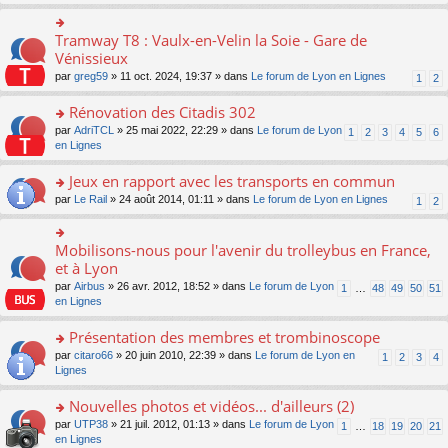
s
ult
er
Tramway T8 : Vaulx-en-Velin la Soie - Gare de
o
le
n
Vénissieux
m
s
par
greg59
» 11 oct. 2024, 19:37 » dans
Le forum de Lyon en Lignes
1
2
e
ult
s
er
Rénovation des Citadis 302
s
le
a
m
o
par
AdriTCL
» 25 mai 2022, 22:29 » dans
Le forum de Lyon
1
2
3
4
5
6
g
e
n
en Lignes
e
s
s
n
s
ult
Jeux en rapport avec les transports en commun
o
a
er
n
o
par
Le Rail
» 24 août 2014, 01:11 » dans
Le forum de Lyon en Lignes
1
2
g
le
lu
n
e
m
le
s
n
e
pl
ult
Mobilisons-nous pour l'avenir du trolleybus en France,
o
o
s
u
er
n
n
et à Lyon
s
s
le
lu
s
a
par
Airbus
» 26 avr. 2012, 18:52 » dans
Le forum de Lyon
1
…
48
49
50
51
ré
m
le
ult
g
en Lignes
c
e
pl
er
e
e
s
u
le
n
Présentation des membres et trombinoscope
nt
s
s
m
o
a
ré
e
n
o
par
citaro66
» 20 juin 2010, 22:39 » dans
Le forum de Lyon en
1
2
3
4
g
c
s
lu
n
Lignes
e
e
s
le
s
n
nt
a
pl
ult
Nouvelles photos et vidéos... d'ailleurs (2)
o
g
u
er
n
o
par
UTP38
» 21 juil. 2012, 01:13 » dans
Le forum de Lyon
1
…
18
19
20
21
e
s
le
lu
n
en Lignes
n
ré
m