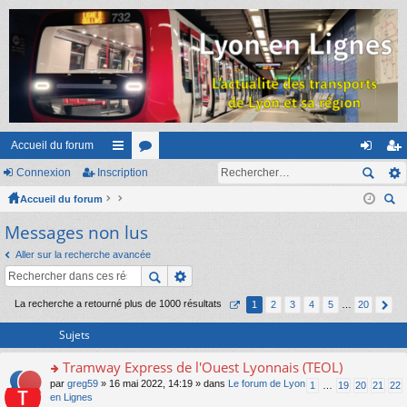
Accueil du forum
Connexion
Inscription
ac
or
on
ns
Accueil du forum
co
u
ne
cri
ec
Messages non lus
ur
m
xi
pti
her
ci
s
on
on
Aller sur la recherche avancée
ch
er
s
La recherche a retourné plus de 1000 résultats
1
2
3
4
5
…
20
Sujets
Tramway Express de l'Ouest Lyonnais (TEOL)
o
par
greg59
» 16 mai 2022, 14:19 » dans
Le forum de Lyon
1
…
19
20
21
22
n
en Lignes