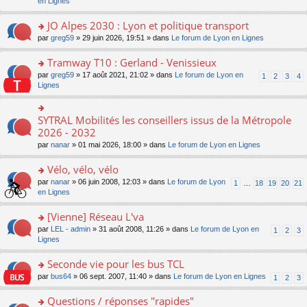
c
n
en Lignes
n
m
pl
a
e
s
o
e
u
g
nt
ult
JO Alpes 2030 : Lyon et politique transport
n
s
s
e
er
lu
s
ré
o
par
greg59
» 29 juin 2026, 19:51 » dans
Le forum de Lyon en Lignes
n
le
le
a
c
n
o
m
pl
g
e
s
Tramway T10 : Gerland - Venissieux
n
e
u
e
nt
ult
lu
s
s
o
par
greg59
» 17 août 2021, 21:02 » dans
Le forum de Lyon en
1
2
3
4
n
er
le
s
ré
n
Lignes
o
le
pl
a
c
s
n
m
u
g
e
ult
lu
e
s
e
nt
er
SYTRAL Mobilités les conseillers issus de la Métropole
le
o
s
ré
n
le
pl
n
2026 - 2032
s
c
o
m
u
s
a
e
n
par
nanar
» 01 mai 2026, 18:00 » dans
Le forum de Lyon en Lignes
e
s
ult
g
nt
lu
s
ré
er
e
le
Vélo, vélo, vélo
s
c
le
n
pl
a
e
m
o
o
par
nanar
» 06 juin 2008, 12:03 » dans
Le forum de Lyon
1
…
18
19
20
21
u
g
nt
e
n
n
en Lignes
s
e
s
lu
s
ré
n
s
le
ult
[Vienne] Réseau L'va
c
o
a
pl
er
e
n
o
par
LEL - admin
» 31 août 2008, 11:26 » dans
Le forum de Lyon en
1
2
3
g
u
le
nt
lu
n
Lignes
e
s
m
le
s
n
ré
e
pl
ult
Seconde vie pour les bus TCL
o
c
s
u
er
n
e
s
o
par
bus64
» 06 sept. 2007, 11:40 » dans
Le forum de Lyon en Lignes
1
2
3
s
le
lu
nt
a
n
ré
m
le
g
s
Questions / réponses "rapides"
c
e
pl
e