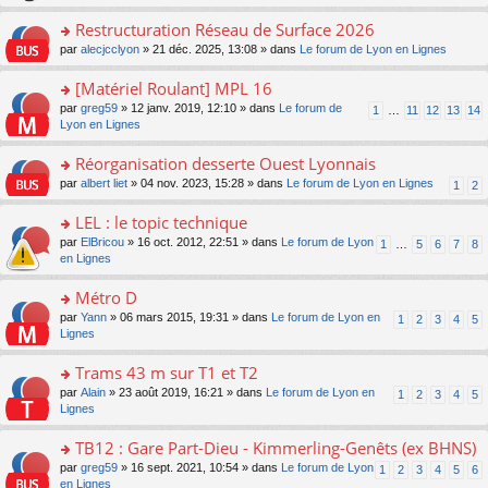
le
s
o
c
e
pl
ult
Restructuration Réseau de Surface 2026
n
e
s
u
er
lu
nt
s
o
par
alecjcclyon
» 21 déc. 2025, 13:08 » dans
Le forum de Lyon en Lignes
s
le
le
a
n
ré
m
pl
g
s
[Matériel Roulant] MPL 16
c
e
u
e
ult
e
s
o
par
greg59
» 12 janv. 2019, 12:10 » dans
Le forum de
s
1
…
11
12
13
14
n
er
nt
s
n
Lyon en Lignes
ré
o
le
a
s
c
n
m
g
ult
e
Réorganisation desserte Ouest Lyonnais
lu
e
e
er
nt
le
s
o
par
albert liet
» 04 nov. 2023, 15:28 » dans
Le forum de Lyon en Lignes
1
2
n
le
pl
s
n
o
m
u
a
s
LEL : le topic technique
n
e
s
g
ult
lu
s
ré
o
par
ElBricou
» 16 oct. 2012, 22:51 » dans
Le forum de Lyon
1
…
5
6
7
8
e
er
le
s
c
n
en Lignes
n
le
pl
a
e
s
o
m
u
g
nt
ult
Métro D
n
e
s
e
er
lu
s
ré
o
par
Yann
» 06 mars 2015, 19:31 » dans
Le forum de Lyon en
1
2
3
4
5
n
le
le
s
c
n
Lignes
o
m
pl
a
e
s
n
e
u
g
nt
ult
Trams 43 m sur T1 et T2
lu
s
s
e
er
le
s
ré
o
par
Alain
» 23 août 2019, 16:21 » dans
Le forum de Lyon en
1
2
3
4
5
n
le
pl
a
c
n
Lignes
o
m
u
g
e
s
n
e
s
e
nt
ult
TB12 : Gare Part-Dieu - Kimmerling-Genêts (ex BHNS)
lu
s
ré
n
er
le
s
c
o
par
greg59
» 16 sept. 2021, 10:54 » dans
Le forum de Lyon
1
2
3
4
5
6
o
le
pl
a
e
n
en Lignes
n