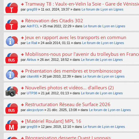
s
Tramway T8 : Vaulx-en-Velin la Soie - Gare de Véniss
ult
o
par
greg59
» 11 oct. 2024, 19:37 » dans
Le forum de Lyon en Lignes
er
n
le
s
Rénovation des Citadis 302
m
ult
e
o
par
AdriTCL
» 25 mai 2022, 22:29 » dans
Le forum de Lyon en Lignes
er
s
n
le
s
s
Jeux en rapport avec les transports en commun
m
a
ult
e
o
par
Le Rail
» 24 août 2014, 01:11 » dans
Le forum de Lyon en Lignes
g
er
s
n
e
le
s
s
Mobilisons-nous pour l'avenir du trolleybus en France
n
m
a
ult
o
e
o
par
Airbus
» 26 avr. 2012, 18:52 » dans
Le forum de Lyon en Lignes
g
er
n
s
n
e
le
lu
s
s
Présentation des membres et trombinoscope
n
m
le
a
ult
o
e
pl
o
par
citaro66
» 20 juin 2010, 22:39 » dans
Le forum de Lyon en Lignes
g
er
n
s
u
n
e
le
lu
s
s
s
Nouvelles photos et vidéos... d'ailleurs (2)
n
m
le
a
ré
ult
o
e
pl
o
par
UTP38
» 21 juil. 2012, 01:13 » dans
Le forum de Lyon en Lignes
g
c
er
n
s
u
n
e
e
le
lu
s
s
s
Restructuration Réseau de Surface 2026
n
nt
m
le
a
ré
ult
o
e
pl
o
par
alecjcclyon
» 21 déc. 2025, 13:08 » dans
Le forum de Lyon en Lignes
g
c
er
n
s
u
n
e
e
le
lu
s
s
s
[Matériel Roulant] MPL 16
n
nt
m
le
a
ré
ult
o
e
pl
o
par
greg59
» 12 janv. 2019, 12:10 » dans
Le forum de Lyon en Lignes
g
c
er
n
s
u
n
e
e
le
lu
s
s
s
Réorganisation desserte Ouest Lyonnais
n
nt
m
le