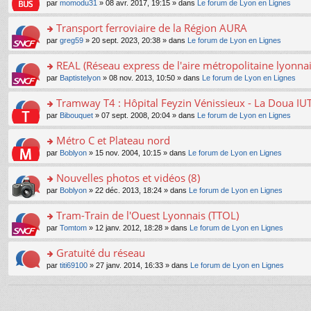
e
pl
o
par
momodu31
» 08 avr. 2017, 19:15 » dans
Le forum de Lyon en Lignes
g
c
er
n
s
u
n
e
e
le
lu
s
s
s
Transport ferroviaire de la Région AURA
n
nt
m
le
a
ré
ult
o
e
pl
o
par
greg59
» 20 sept. 2023, 20:38 » dans
Le forum de Lyon en Lignes
g
c
er
n
s
u
n
e
e
le
lu
s
s
s
REAL (Réseau express de l'aire métropolitaine lyonnai
n
nt
m
le
a
ré
ult
o
e
pl
o
par
Baptistelyon
» 08 nov. 2013, 10:50 » dans
Le forum de Lyon en Lignes
g
c
er
n
s
u
n
e
e
le
lu
s
s
s
Tramway T4 : Hôpital Feyzin Vénissieux - La Doua IU
n
nt
m
le
a
ré
ult
o
e
pl
o
par
Bibouquet
» 07 sept. 2008, 20:04 » dans
Le forum de Lyon en Lignes
g
c
er
n
s
u
n
e
e
le
lu
s
s
s
Métro C et Plateau nord
n
nt
m
le
a
ré
ult
o
e
pl
o
par
Boblyon
» 15 nov. 2004, 10:15 » dans
Le forum de Lyon en Lignes
g
c
er
n
s
u
n
e
e
le
lu
s
s
s
Nouvelles photos et vidéos (8)
n
nt
m
le
a
ré
ult
o
e
pl
o
par
Boblyon
» 22 déc. 2013, 18:24 » dans
Le forum de Lyon en Lignes
g
c
er
n
s
u
n
e
e
le
lu
s
s
s
Tram-Train de l'Ouest Lyonnais (TTOL)
n
nt
m
le
a
ré
ult
o
e
pl
o
par
Tomtom
» 12 janv. 2012, 18:28 » dans
Le forum de Lyon en Lignes
g
c
er
n
s
u
n
e
e
le
lu
s
s
s
Gratuité du réseau
n
nt
m
le
a
ré
ult
o
e
pl
o
par
titi69100
» 27 janv. 2014, 16:33 » dans
Le forum de Lyon en Lignes
g
c
er
n
s
u
n
e
e
le
lu
s
s
s
n
nt
m
le
a
ré
ult
o
e
pl
g
c
er
n