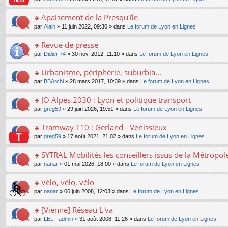
g
c
er
n
s
u
n
e
e
le
lu
s
s
s
Apaisement de la Presqu'île
n
nt
m
le
a
ré
ult
o
e
pl
o
par
Alain
» 11 juin 2022, 09:30 » dans
Le forum de Lyon en Lignes
g
c
er
n
s
u
n
e
e
le
lu
s
s
s
Revue de presse
n
nt
m
le
a
ré
ult
o
e
pl
o
par
Didier 74
» 30 nov. 2012, 11:10 » dans
Le forum de Lyon en Lignes
g
c
er
n
s
u
n
e
e
le
lu
s
s
s
Urbanisme, périphérie, suburbia...
n
nt
m
le
a
ré
ult
o
e
pl
o
par
BBArchi
» 28 mars 2017, 10:39 » dans
Le forum de Lyon en Lignes
g
c
er
n
s
u
n
e
e
le
lu
s
s
s
JO Alpes 2030 : Lyon et politique transport
n
nt
m
le
a
ré
ult
o
e
pl
o
par
greg59
» 29 juin 2026, 19:51 » dans
Le forum de Lyon en Lignes
g
c
er
n
s
u
n
e
e
le
lu
s
s
s
Tramway T10 : Gerland - Venissieux
n
nt
m
le
a
ré
ult
o
e
pl
o
par
greg59
» 17 août 2021, 21:02 » dans
Le forum de Lyon en Lignes
g
c
er
n
s
u
n
e
e
le
lu
s
s
s
SYTRAL Mobilités les conseillers issus de la Métropo
n
nt
m
le
a
ré
ult
o
e
pl
o
par
nanar
» 01 mai 2026, 18:00 » dans
Le forum de Lyon en Lignes
g
c
er
n
s
u
n
e
e
le
lu
s
s
s
Vélo, vélo, vélo
n
nt
m
le
a
ré
ult
o
e
pl
o
par
nanar
» 06 juin 2008, 12:03 » dans
Le forum de Lyon en Lignes
g
c
er
n
s
u
n
e
e
le
lu
s
s
s
[Vienne] Réseau L'va
n
nt
m
le
a
ré
ult
o
e
pl
o
par
LEL - admin
» 31 août 2008, 11:26 » dans
Le forum de Lyon en Lignes
g
c
er
n
s
u
n