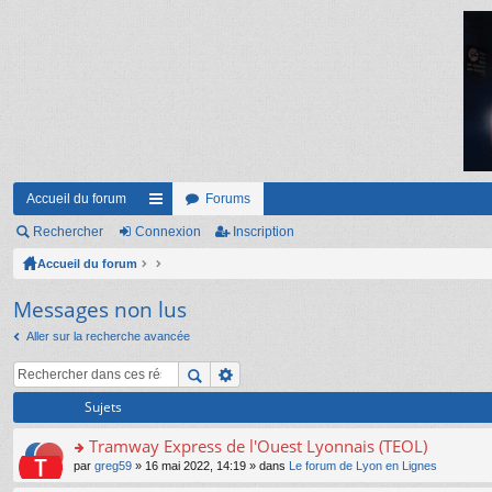
Accueil du forum
Forums
Rechercher
Connexion
ac
Inscription
Accueil du forum
co
ur
Messages non lus
ci
Aller sur la recherche avancée
s
Sujets
Tramway Express de l'Ouest Lyonnais (TEOL)
o
par
greg59
» 16 mai 2022, 14:19 » dans
Le forum de Lyon en Lignes
n