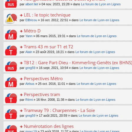
a
ré
ult
o
e
pl
o
par
albert liet
» 04 nov. 2023, 15:28 » dans
Le forum de Lyon en Lignes
g
c
er
n
s
u
n
e
e
le
lu
s
s
s
LEL : le topic technique
n
nt
m
le
a
ré
ult
o
e
pl
o
par
ElBricou
» 16 oct. 2012, 22:51 » dans
Le forum de Lyon en Lignes
g
c
er
n
s
u
n
e
e
le
lu
s
s
s
Métro D
n
nt
m
le
a
ré
ult
o
e
pl
o
par
Yann
» 06 mars 2015, 19:31 » dans
Le forum de Lyon en Lignes
g
c
er
n
s
u
n
e
e
le
lu
s
s
s
Trams 43 m sur T1 et T2
n
nt
m
le
a
ré
ult
o
e
pl
o
par
Alain
» 23 août 2019, 16:21 » dans
Le forum de Lyon en Lignes
g
c
er
n
s
u
n
e
e
le
lu
s
s
s
TB12 : Gare Part-Dieu - Kimmerling-Genêts (ex BHNS
n
nt
m
le
a
ré
ult
o
e
pl
o
par
greg59
» 16 sept. 2021, 10:54 » dans
Le forum de Lyon en Lignes
g
c
er
n
s
u
n
e
e
le
lu
s
s
s
Perspectives Métro
n
nt
m
le
a
ré
ult
o
e
pl
o
par
Airbus
» 25 oct. 2016, 11:01 » dans
Le forum de Lyon en Lignes
g
c
er
n
s
u
n
e
e
le
lu
s
s
s
Perspectives tram
n
nt
m
le
a
ré
ult
o
e
pl
o
par
Rémi
» 16 févr. 2008, 11:38 » dans
Le forum de Lyon en Lignes
g
c
er
n
s
u
n
e
e
le
lu
s
s
s
Tramway T9 : Charpennes - La Soie
n
nt
m
le
a
ré
ult
o
e
pl
o
par
greg59
» 17 août 2021, 20:59 » dans
Le forum de Lyon en Lignes
g
c
er
n
s
u
n
e
e
le
lu
s
s
s
Numérotation des lignes
n
nt
m
le
a
ré
ult
o
e
pl
o
par
maxc19
» 23 août 2018, 11:37 » dans
Le forum de Lyon en Lignes