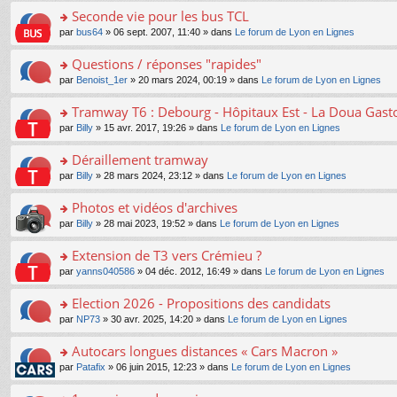
e
e
le
lu
s
s
s
Seconde vie pour les bus TCL
n
nt
m
le
a
ré
ult
o
e
pl
o
par
bus64
» 06 sept. 2007, 11:40 » dans
Le forum de Lyon en Lignes
g
c
er
n
s
u
n
e
e
le
lu
s
s
s
Questions / réponses "rapides"
n
nt
m
le
a
ré
ult
o
e
pl
o
par
Benoist_1er
» 20 mars 2024, 00:19 » dans
Le forum de Lyon en Lignes
g
c
er
n
s
u
n
e
e
le
lu
s
s
s
Tramway T6 : Debourg - Hôpitaux Est - La Doua Gast
n
nt
m
le
a
ré
ult
o
e
pl
o
par
Billy
» 15 avr. 2017, 19:26 » dans
Le forum de Lyon en Lignes
g
c
er
n
s
u
n
e
e
le
lu
s
s
s
Déraillement tramway
n
nt
m
le
a
ré
ult
o
e
pl
o
par
Billy
» 28 mars 2024, 23:12 » dans
Le forum de Lyon en Lignes
g
c
er
n
s
u
n
e
e
le
lu
s
s
s
Photos et vidéos d'archives
n
nt
m
le
a
ré
ult
o
e
pl
o
par
Billy
» 28 mai 2023, 19:52 » dans
Le forum de Lyon en Lignes
g
c
er
n
s
u
n
e
e
le
lu
s
s
s
Extension de T3 vers Crémieu ?
n
nt
m
le
a
ré
ult
o
e
pl
o
par
yanns040586
» 04 déc. 2012, 16:49 » dans
Le forum de Lyon en Lignes
g
c
er
n
s
u
n
e
e
le
lu
s
s
s
Election 2026 - Propositions des candidats
n
nt
m
le
a
ré
ult
o
e
pl
o
par
NP73
» 30 avr. 2025, 14:20 » dans
Le forum de Lyon en Lignes
g
c
er
n
s
u
n
e
e
le
lu
s
s
s
Autocars longues distances « Cars Macron »
n
nt
m
le
a
ré
ult
o
e
pl
o
par
Patafix
» 06 juin 2015, 12:23 » dans
Le forum de Lyon en Lignes
g
c
er
n
s
u
n
e
e
le
lu
s
s
s
n