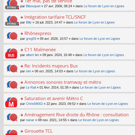
1er mai, pas de service
nt
m
le
a
ré
ult
o
e
pl
o
par
Bibouquet
» 27 avr. 2006, 06:24 » dans
Le forum de Lyon en Lignes
g
c
er
n
s
u
n
e
e
le
lu
s
s
s
Intégration tarifaire TCL/SNCF
n
nt
m
le
a
ré
ult
o
e
pl
o
par
Billy
» 16 juil. 2023, 14:47 » dans
Le forum de Lyon en Lignes
g
c
er
n
s
u
n
e
e
le
lu
s
s
s
Rhônexpress
n
nt
m
le
a
ré
ult
o
e
pl
o
par
greg59
» 09 avr. 2026, 10:57 » dans
Le forum de Lyon en Lignes
g
c
er
n
s
u
n
e
e
le
lu
s
s
s
C11 Malmenée
n
nt
m
le
a
ré
ult
o
e
pl
o
par
albert liet
» 09 janv. 2024, 16:48 » dans
Le forum de Lyon en Lignes
g
c
er
n
s
u
n
e
e
le
lu
s
s
s
Re: Incidents majeurs Bus
n
nt
m
le
a
ré
ult
o
e
pl
o
par
nim
» 06 oct. 2025, 14:03 » dans
Le forum de Lyon en Lignes
g
c
er
n
s
u
n
e
e
le
lu
s
s
s
Annonces sonores tramway et métro
n
nt
m
le
a
ré
ult
o
e
pl
o
par
Le Rail
» 01 févr. 2014, 01:39 » dans
Le forum de Lyon en Lignes
g
c
er
n
s
u
n
e
e
le
lu
s
s
s
Saturation et avenir Métro C
n
nt
m
le
a
ré
ult
o
e
pl
o
par
Chris69002
» 22 janv. 2023, 09:52 » dans
Le forum de Lyon en Lignes
g
c
er
n
s
u
n
e
e
le
lu
s
s
s
Aménagement Rive droite du Rhône : consultation
n
nt
m
le
a
ré
ult
o
e
pl
o
par
nanar
» 08 nov. 2021, 14:55 » dans
Le forum de Lyon en Lignes
g
c
er
n
s
u
n
e
e
le
lu
s
s
s
Girouette TCL
n
nt
m
le
a
ré
ult
o