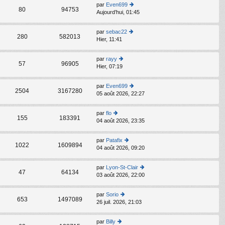
s
par
Even699
C
ult
80
94753
Aujourd’hui, 01:45
o
er
n
le
s
d
par
sebac22
C
ult
280
582013
er
Hier, 11:41
o
er
ni
n
le
er
s
d
par
rayy
m
C
ult
57
96905
er
Hier, 07:19
o
e
er
ni
n
s
le
er
s
s
d
par
Even699
m
C
ult
2504
3167280
a
er
05 août 2026, 22:27
o
e
er
g
ni
n
s
le
e
er
s
s
d
par
flo
m
C
ult
155
183391
a
er
04 août 2026, 23:35
o
e
er
g
ni
n
s
le
e
er
s
s
d
par
Patafix
m
C
ult
1022
1609894
a
er
04 août 2026, 09:20
o
e
er
g
ni
n
s
le
e
er
s
s
d
par
Lyon-St-Clair
m
C
ult
47
64134
a
er
03 août 2026, 22:00
o
e
er
g
ni
n
s
le
e
er
s
s
d
par
Sorio
m
C
ult
653
1497089
a
er
26 juil. 2026, 21:03
o
e
er
g
ni
n
s
le
e
er
s
s
d
par
Billy
m
C