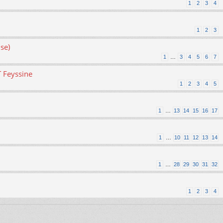
1
2
3
4
1
2
3
se)
1
…
3
4
5
6
7
T Feyssine
1
2
3
4
5
1
…
13
14
15
16
17
1
…
10
11
12
13
14
1
…
28
29
30
31
32
1
2
3
4