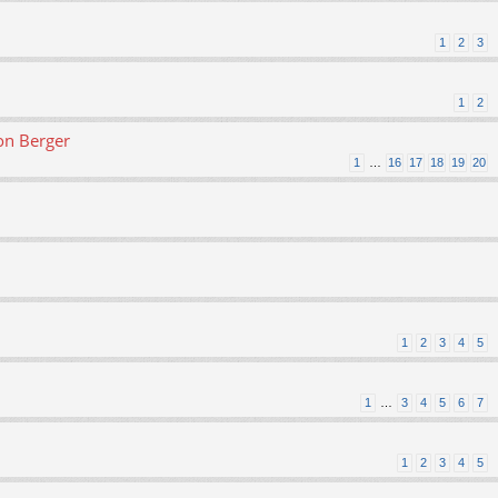
1
2
3
1
2
on Berger
1
…
16
17
18
19
20
1
2
3
4
5
1
…
3
4
5
6
7
1
2
3
4
5