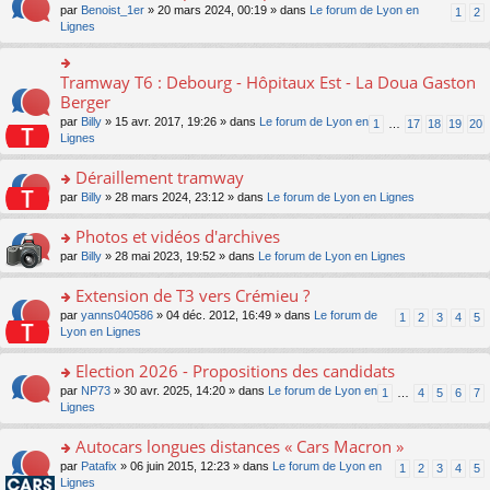
ult
e
s
o
par
Benoist_1er
» 20 mars 2024, 00:19 » dans
Le forum de Lyon en
u
1
2
n
er
nt
s
n
Lignes
s
o
le
a
s
ré
n
m
g
ult
c
lu
e
e
er
e
Tramway T6 : Debourg - Hôpitaux Est - La Doua Gaston
le
o
s
n
le
nt
pl
n
Berger
s
o
m
u
s
a
n
par
Billy
» 15 avr. 2017, 19:26 » dans
Le forum de Lyon en
1
…
17
18
19
20
e
s
ult
g
lu
Lignes
s
ré
er
e
le
s
c
le
n
pl
Déraillement tramway
a
e
m
o
u
g
nt
e
n
o
par
Billy
» 28 mars 2024, 23:12 » dans
Le forum de Lyon en Lignes
s
e
s
lu
n
ré
n
s
le
s
Photos et vidéos d'archives
c
o
a
pl
ult
e
n
o
par
Billy
» 28 mai 2023, 19:52 » dans
Le forum de Lyon en Lignes
g
u
er
nt
lu
n
e
s
le
le
s
Extension de T3 vers Crémieu ?
n
ré
m
pl
ult
o
c
e
o
par
yanns040586
» 04 déc. 2012, 16:49 » dans
Le forum de
1
2
3
4
5
u
er
n
e
s
n
Lyon en Lignes
s
le
lu
nt
s
s
ré
m
le
a
ult
Election 2026 - Propositions des candidats
c
e
pl
g
er
e
s
o
par
NP73
» 30 avr. 2025, 14:20 » dans
Le forum de Lyon en
u
1
…
4
5
6
7
e
le
nt
s
n
Lignes
s
n
m
a
s
ré
o
e
g
ult
c
Autocars longues distances « Cars Macron »
n
s
e
er
e
lu
s
o
par
Patafix
» 06 juin 2015, 12:23 » dans
Le forum de Lyon en
1
2
3
4
5
n
le
nt
le
a
n
Lignes
o
m