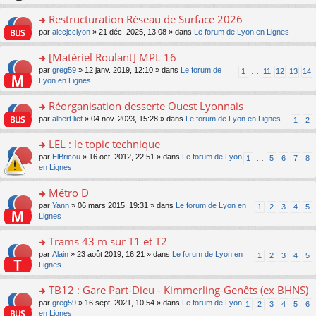
le
s
o
c
e
pl
ult
Restructuration Réseau de Surface 2026
n
e
s
u
er
lu
nt
s
o
par
alecjcclyon
» 21 déc. 2025, 13:08 » dans
Le forum de Lyon en Lignes
s
le
le
a
n
ré
m
pl
g
s
[Matériel Roulant] MPL 16
c
e
u
e
ult
e
s
o
par
greg59
» 12 janv. 2019, 12:10 » dans
Le forum de
s
1
…
11
12
13
14
n
er
nt
s
n
Lyon en Lignes
ré
o
le
a
s
c
n
m
g
ult
e
Réorganisation desserte Ouest Lyonnais
lu
e
e
er
nt
le
s
o
par
albert liet
» 04 nov. 2023, 15:28 » dans
Le forum de Lyon en Lignes
1
2
n
le
pl
s
n
o
m
u
a
s
LEL : le topic technique
n
e
s
g
ult
lu
s
ré
o
par
ElBricou
» 16 oct. 2012, 22:51 » dans
Le forum de Lyon
1
…
5
6
7
8
e
er
le
s
c
n
en Lignes
n
le
pl
a
e
s
o
m
u
g
nt
ult
Métro D
n
e
s
e
er
lu
s
ré
o
par
Yann
» 06 mars 2015, 19:31 » dans
Le forum de Lyon en
1
2
3
4
5
n
le
le
s
c
n
Lignes
o
m
pl
a
e
s
n
e
u
g
nt
ult
Trams 43 m sur T1 et T2
lu
s
s
e
er
le
s
ré
o
par
Alain
» 23 août 2019, 16:21 » dans
Le forum de Lyon en
1
2
3
4
5
n
le
pl
a
c
n
Lignes
o
m
u
g
e
s
n
e
s
e
nt
ult
TB12 : Gare Part-Dieu - Kimmerling-Genêts (ex BHNS)
lu
s
ré
n
er
le
s
c
o
par
greg59
» 16 sept. 2021, 10:54 » dans
Le forum de Lyon
1
2
3
4
5
6
o
le
pl
a
e
n
en Lignes
n