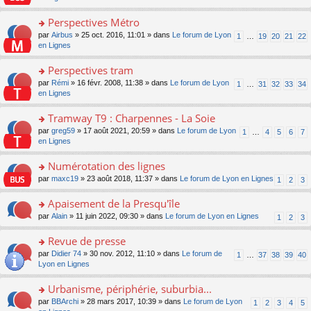
m
u
g
nt
s
lu
e
s
e
ult
Perspectives Métro
le
s
ré
n
er
pl
s
c
o
par
Airbus
» 25 oct. 2016, 11:01 » dans
Le forum de Lyon
1
…
19
20
21
22
o
le
u
a
e
n
en Lignes
n
m
s
g
nt
s
lu
e
ré
e
ult
Perspectives tram
le
s
c
n
er
pl
s
e
o
par
Rémi
» 16 févr. 2008, 11:38 » dans
Le forum de Lyon
1
…
31
32
33
34
o
le
u
a
nt
n
en Lignes
n
m
s
g
s
lu
e
ré
e
ult
Tramway T9 : Charpennes - La Soie
le
s
c
n
er
pl
s
e
o
par
greg59
» 17 août 2021, 20:59 » dans
Le forum de Lyon
1
…
4
5
6
7
o
le
u
a
nt
n
en Lignes
n
m
s
g
s
lu
e
ré
e
ult
Numérotation des lignes
le
s
c
n
er
pl
s
e
o
par
maxc19
» 23 août 2018, 11:37 » dans
Le forum de Lyon en Lignes
1
2
3
o
le
u
a
nt
n
n
m
s
g
s
Apaisement de la Presqu'île
lu
e
ré
e
ult
le
s
c
o
par
Alain
» 11 juin 2022, 09:30 » dans
Le forum de Lyon en Lignes
1
2
3
n
er
pl
s
e
n
o
le
u
a
nt
s
Revue de presse
n
m
s
g
ult
lu
e
ré
o
par
Didier 74
» 30 nov. 2012, 11:10 » dans
Le forum de
1
…
37
38
39
40
e
er
le
s
c
n
Lyon en Lignes
n
le
pl
s
e
s
o
m
u
a
nt
ult
Urbanisme, périphérie, suburbia...
n
e
s
g
er
lu
s
ré
o
par
BBArchi
» 28 mars 2017, 10:39 » dans
Le forum de Lyon
1
2
3
4
5
e
le
le
s