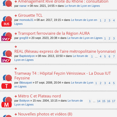
Aménagement Rive droite du Rhône : consultation
n
s
u
e
e
er
lu
s
s
o
par
nanar
» 08 nov. 2021, 14:55 » dans
Le forum de Lyon en Lignes
n
nt
le
le
a
ré
n
o
m
pl
g
c
s
Girouette TCL
n
e
u
e
e
ult
lu
s
s
o
par
momodu31
» 08 avr. 2017, 19:15 » dans
Le forum de Lyon en
1
2
3
4
n
nt
er
le
s
ré
n
Lignes
o
le
pl
a
c
s
n
m
u
g
e
ult
Transport ferroviaire de la Région AURA
lu
e
s
e
nt
er
le
s
ré
o
par
greg59
» 20 sept. 2023, 20:38 » dans
Le forum de Lyon en Lignes
1
2
3
n
le
pl
s
c
n
o
m
u
a
e
s
n
e
s
g
nt
ult
REAL (Réseau express de l'aire métropolitaine lyonnaise)
lu
o
s
ré
e
er
le
n
s
c
par
Baptistelyon
» 08 nov. 2013, 10:50 » dans
Le forum de
1
…
4
5
6
7
n
le
pl
s
a
e
Lyon en Lignes
o
m
u
ult
g
nt
n
e
s
er
e
lu
s
ré
le
n
Tramway T4 : Hôpital Feyzin Vénissieux - La Doua IUT
le
o
s
c
m
o
pl
n
Feyssine
a
e
e
n
u
s
g
nt
s
lu
par
Bibouquet
» 07 sept. 2008, 20:04 » dans
Le forum de Lyon
1
2
3
4
5
s
ult
e
s
le
en Lignes
ré
er
n
a
pl
c
le
o
g
u
Métro C et Plateau nord
e
m
n
e
s
nt
e
lu
o
par
Boblyon
» 15 nov. 2004, 10:15 » dans
Le forum de
1
…
14
15
16
17
n
ré
s
le
n
Lyon en Lignes
o
c
s
pl
s
n
e
a
u
ult
Nouvelles photos et vidéos (8)
lu
nt
g
s
er