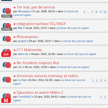
pl
g
s
n
e
u
e
ult
1er mai, pas de service
lu
s
s
n
er
le
s
ré
o
par
Bibouquet
» 27 avr. 2006, 06:24 » dans
Le forum de
1
…
7
8
9
10
o
le
pl
a
c
n
Lyon en Lignes
n
m
u
g
e
s
lu
e
s
e
nt
ult
Intégration tarifaire TCL/SNCF
le
s
ré
n
er
pl
s
c
o
par
Billy
» 16 juil. 2023, 14:47 » dans
Le forum de Lyon en Lignes
o
le
u
a
e
n
n
m
s
g
nt
s
Rhônexpress
lu
e
ré
e
ult
le
s
c
o
par
greg59
» 09 avr. 2026, 10:57 » dans
Le forum de Lyon en Lignes
n
er
pl
s
e
n
o
le
u
a
nt
s
C11 Malmenée
n
m
s
g
ult
lu
e
ré
o
par
albert liet
» 09 janv. 2024, 16:48 » dans
Le forum de Lyon en Lignes
e
er
le
s
c
n
n
le
pl
s
e
s
Re: Incidents majeurs Bus
o
m
u
a
nt
ult
n
e
s
o
par
nim
» 06 oct. 2025, 14:03 » dans
Le forum de Lyon en Lignes
g
er
lu
s
ré
n
e
le
le
s
c
s
Annonces sonores tramway et métro
n
m
pl
a
e
ult
o
e
u
o
par
Le Rail
» 01 févr. 2014, 01:39 » dans
Le forum de Lyon en
1
2
3
4
g
nt
er
n
s
s
n
Lignes
e
le
lu
s
ré
s
n
m
le
a
c
ult
Saturation et avenir Métro C
o
e
pl
g
e
er
n
s
u
o
par
Chris69002
» 22 janv. 2023, 09:52 » dans
Le forum de Lyon en
1
2
e
nt
le
lu
s
s
n
Lignes
n
m
le
a
ré
s
o
e
pl
g
c
ult