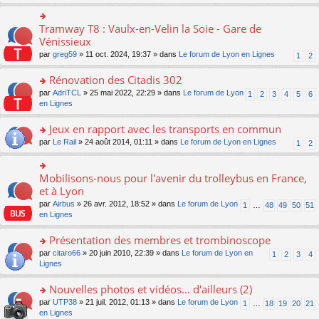
s
ult
er
Tramway T8 : Vaulx-en-Velin la Soie - Gare de
o
le
n
Vénissieux
m
s
par
greg59
» 11 oct. 2024, 19:37 » dans
Le forum de Lyon en Lignes
1
2
e
ult
s
er
Rénovation des Citadis 302
s
le
a
m
o
par
AdriTCL
» 25 mai 2022, 22:29 » dans
Le forum de Lyon
1
2
3
4
5
6
g
e
n
en Lignes
e
s
s
n
s
ult
Jeux en rapport avec les transports en commun
o
a
er
n
o
par
Le Rail
» 24 août 2014, 01:11 » dans
Le forum de Lyon en Lignes
1
2
g
le
lu
n
e
m
le
s
n
e
pl
ult
Mobilisons-nous pour l'avenir du trolleybus en France,
o
o
s
u
er
n
n
et à Lyon
s
s
le
lu
s
a
par
Airbus
» 26 avr. 2012, 18:52 » dans
Le forum de Lyon
1
…
48
49
50
51
ré
m
le
ult
g
en Lignes
c
e
pl
er
e
e
s
u
le
n
Présentation des membres et trombinoscope
nt
s
s
m
o
a
ré
e
n
o
par
citaro66
» 20 juin 2010, 22:39 » dans
Le forum de Lyon en
1
2
3
4
g
c
s
lu
n
Lignes
e
e
s
le
s
n
nt
a
pl
ult
Nouvelles photos et vidéos... d'ailleurs (2)
o
g
u
er
n
o
par
UTP38
» 21 juil. 2012, 01:13 » dans
Le forum de Lyon
1
…
18
19
20
21
e
s
le
lu
n
en Lignes
n
ré
m