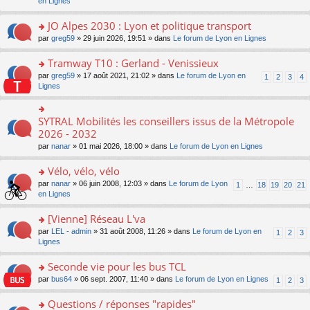
c
n
en Lignes
n
m
pl
a
e
s
o
e
u
g
nt
ult
JO Alpes 2030 : Lyon et politique transport
n
s
s
e
er
lu
s
ré
o
par
greg59
» 29 juin 2026, 19:51 » dans
Le forum de Lyon en Lignes
n
le
le
a
c
n
o
m
pl
g
e
s
Tramway T10 : Gerland - Venissieux
n
e
u
e
nt
ult
lu
s
s
o
par
greg59
» 17 août 2021, 21:02 » dans
Le forum de Lyon en
1
2
3
4
n
er
le
s
ré
n
Lignes
o
le
pl
a
c
s
n
m
u
g
e
ult
lu
e
s
e
nt
er
SYTRAL Mobilités les conseillers issus de la Métropole
le
o
s
ré
n
le
pl
n
2026 - 2032
s
c
o
m
u
s
a
e
n
par
nanar
» 01 mai 2026, 18:00 » dans
Le forum de Lyon en Lignes
e
s
ult
g
nt
lu
s
ré
er
e
le
Vélo, vélo, vélo
s
c
le
n
pl
a
e
m
o
o
par
nanar
» 06 juin 2008, 12:03 » dans
Le forum de Lyon
1
…
18
19
20
21
u
g
nt
e
n
n
en Lignes
s
e
s
lu
s
ré
n
s
le
ult
[Vienne] Réseau L'va
c
o
a
pl
er
e
n
o
par
LEL - admin
» 31 août 2008, 11:26 » dans
Le forum de Lyon en
1
2
3
g
u
le
nt
lu
n
Lignes
e
s
m
le
s
n
ré
e
pl
ult
Seconde vie pour les bus TCL
o
c
s
u
er
n
e
s
o
par
bus64
» 06 sept. 2007, 11:40 » dans
Le forum de Lyon en Lignes
1
2
3
s
le
lu
nt
a
n
ré
m
le
g
s
Questions / réponses "rapides"
c
e
pl
e