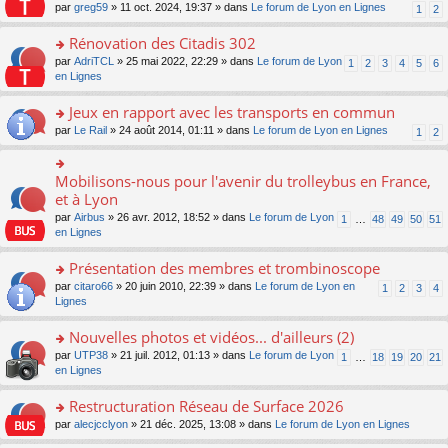
s
par
greg59
» 11 oct. 2024, 19:37 » dans
Le forum de Lyon en Lignes
1
2
ult
er
Rénovation des Citadis 302
le
m
o
par
AdriTCL
» 25 mai 2022, 22:29 » dans
Le forum de Lyon
1
2
3
4
5
6
e
n
en Lignes
s
s
s
ult
Jeux en rapport avec les transports en commun
a
er
o
par
Le Rail
» 24 août 2014, 01:11 » dans
Le forum de Lyon en Lignes
1
2
g
le
n
e
m
s
n
e
ult
Mobilisons-nous pour l'avenir du trolleybus en France,
o
o
s
er
n
n
et à Lyon
s
le
lu
s
a
par
Airbus
» 26 avr. 2012, 18:52 » dans
Le forum de Lyon
1
…
48
49
50
51
m
le
ult
g
en Lignes
e
pl
er
e
s
u
le
n
Présentation des membres et trombinoscope
s
s
m
o
a
ré
e
n
o
par
citaro66
» 20 juin 2010, 22:39 » dans
Le forum de Lyon en
1
2
3
4
g
c
s
lu
n
Lignes
e
e
s
le
s
n
nt
a
pl
ult
Nouvelles photos et vidéos... d'ailleurs (2)
o
g
u
er
n
o
par
UTP38
» 21 juil. 2012, 01:13 » dans
Le forum de Lyon
1
…
18
19
20
21
e
s
le
lu
n
en Lignes
n
ré
m
le
s
o
c
e
pl
ult
Restructuration Réseau de Surface 2026
n
e
s
u
er
lu
nt
s
o
par
alecjcclyon
» 21 déc. 2025, 13:08 » dans
Le forum de Lyon en Lignes
s
le
le
a
n
ré
m