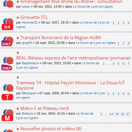
Aménagement Rive droite du Rhône : consultation
n
s
u
e
e
er
lu
s
s
o
par
nanar
» 08 nov. 2021, 14:55 » dans
Le forum de Lyon en Lignes
n
nt
le
le
a
ré
n
o
m
pl
g
c
s
Girouette TCL
n
e
u
e
e
ult
lu
s
s
o
par
momodu31
» 08 avr. 2017, 19:15 » dans
Le forum de Lyon en
1
2
3
4
n
nt
er
le
s
ré
n
Lignes
o
le
pl
a
c
s
n
m
u
g
e
ult
Transport ferroviaire de la Région AURA
lu
e
s
e
nt
er
le
s
ré
o
par
greg59
» 20 sept. 2023, 20:38 » dans
Le forum de Lyon en Lignes
1
2
3
n
le
pl
s
c
n
o
m
u
a
e
s
n
e
s
g
nt
ult
REAL (Réseau express de l'aire métropolitaine lyonnaise)
lu
o
s
ré
e
er
le
n
s
c
par
Baptistelyon
» 08 nov. 2013, 10:50 » dans
Le forum de
1
…
4
5
6
7
n
le
pl
s
a
e
Lyon en Lignes
o
m
u
ult
g
nt
n
e
s
er
e
lu
s
ré
le
n
Tramway T4 : Hôpital Feyzin Vénissieux - La Doua IUT
le
o
s
c
m
o
pl
n
Feyssine
a
e
e
n
u
s
g
nt
s
lu
par
Bibouquet
» 07 sept. 2008, 20:04 » dans
Le forum de Lyon
1
2
3
4
5
s
ult
e
s
le
en Lignes
ré
er
n
a
pl
c
le
o
g
u
Métro C et Plateau nord
e
m
n
e
s
nt
e
lu
o
par
Boblyon
» 15 nov. 2004, 10:15 » dans
Le forum de
1
…
14
15
16
17
n
ré
s
le
n
Lyon en Lignes
o
c
s
pl
s
n
e
a
u
ult
Nouvelles photos et vidéos (8)
lu
nt
g
s
er