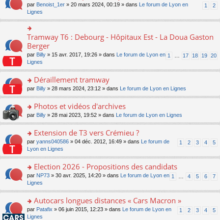
ult
e
s
o
par
Benoist_1er
» 20 mars 2024, 00:19 » dans
Le forum de Lyon en
u
1
2
n
er
nt
s
n
Lignes
s
o
le
a
s
ré
n
m
g
ult
c
lu
e
e
er
e
Tramway T6 : Debourg - Hôpitaux Est - La Doua Gaston
le
o
s
n
le
nt
pl
n
Berger
s
o
m
u
s
a
n
par
Billy
» 15 avr. 2017, 19:26 » dans
Le forum de Lyon en
1
…
17
18
19
20
e
s
ult
g
lu
Lignes
s
ré
er
e
le
s
c
le
n
pl
Déraillement tramway
a
e
m
o
u
g
nt
e
n
o
par
Billy
» 28 mars 2024, 23:12 » dans
Le forum de Lyon en Lignes
s
e
s
lu
n
ré
n
s
le
s
Photos et vidéos d'archives
c
o
a
pl
ult
e
n
o
par
Billy
» 28 mai 2023, 19:52 » dans
Le forum de Lyon en Lignes
g
u
er
nt
lu
n
e
s
le
le
s
Extension de T3 vers Crémieu ?
n
ré
m
pl
ult
o
c
e
o
par
yanns040586
» 04 déc. 2012, 16:49 » dans
Le forum de
1
2
3
4
5
u
er
n
e
s
n
Lyon en Lignes
s
le
lu
nt
s
s
ré
m
le
a
ult
Election 2026 - Propositions des candidats
c
e
pl
g
er
e
s
o
par
NP73
» 30 avr. 2025, 14:20 » dans
Le forum de Lyon en
u
1
…
4
5
6
7
e
le
nt
s
n
Lignes
s
n
m
a
s
ré
o
e
g
ult
c
Autocars longues distances « Cars Macron »
n
s
e
er
e
lu
s
o
par
Patafix
» 06 juin 2015, 12:23 » dans
Le forum de Lyon en
1
2
3
4
5
n
le
nt
le
a
n
Lignes
o
m