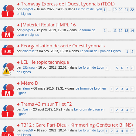
pl
g
s
Tramway Express de l'Ouest Lyonnais (TEOL)
c
e
u
e
ult
e
s
o
par
greg59
» 16 mai 2022, 14:19 » dans
Le forum de Lyon
s
1
…
19
20
21
22
n
er
nt
s
n
en Lignes
ré
o
le
a
s
c
n
m
g
ult
e
[Matériel Roulant] MPL 16
lu
e
e
er
nt
le
s
o
par
greg59
» 12 janv. 2019, 12:10 » dans
Le forum de
1
…
11
12
13
14
n
le
pl
s
n
Lyon en Lignes
o
m
u
a
s
n
e
s
g
ult
Réorganisation desserte Ouest Lyonnais
lu
s
ré
e
er
le
s
c
o
par
albert liet
» 04 nov. 2023, 15:28 » dans
Le forum de Lyon en Lignes
1
2
n
le
pl
a
e
n
o
m
u
g
nt
s
LEL : le topic technique
n
e
s
e
ult
lu
s
ré
o
par
ElBricou
» 16 oct. 2012, 22:51 » dans
Le forum de Lyon
1
…
5
6
7
8
n
er
le
s
c
n
en Lignes
o
le
pl
a
e
s
n
m
u
g
nt
ult
Métro D
lu
e
s
e
er
le
s
ré
o
par
Yann
» 06 mars 2015, 19:31 » dans
Le forum de Lyon en
1
2
3
4
5
n
le
pl
s
c
n
Lignes
o
m
u
a
e
s
n
e
s
g
nt
ult
Trams 43 m sur T1 et T2
lu
s
ré
e
er
le
s
c
o
par
Alain
» 23 août 2019, 16:21 » dans
Le forum de Lyon en
1
2
3
4
5
n
le
pl
a
e
n
Lignes
o
m
u
g
nt
s
n
e
s
e
ult
TB12 : Gare Part-Dieu - Kimmerling-Genêts (ex BHNS)
lu
s
ré
n
er
le
s
c
o
par
greg59
» 16 sept. 2021, 10:54 » dans
Le forum de Lyon
1
2
3
4
5
6
o
le
pl
a
e
n
en Lignes
n