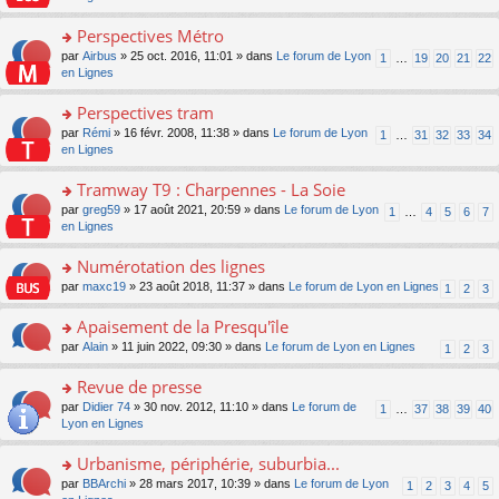
m
u
g
nt
s
lu
e
s
e
ult
Perspectives Métro
le
s
ré
n
er
pl
s
c
o
par
Airbus
» 25 oct. 2016, 11:01 » dans
Le forum de Lyon
1
…
19
20
21
22
o
le
u
a
e
n
en Lignes
n
m
s
g
nt
s
lu
e
ré
e
ult
Perspectives tram
le
s
c
n
er
pl
s
e
o
par
Rémi
» 16 févr. 2008, 11:38 » dans
Le forum de Lyon
1
…
31
32
33
34
o
le
u
a
nt
n
en Lignes
n
m
s
g
s
lu
e
ré
e
ult
Tramway T9 : Charpennes - La Soie
le
s
c
n
er
pl
s
e
o
par
greg59
» 17 août 2021, 20:59 » dans
Le forum de Lyon
1
…
4
5
6
7
o
le
u
a
nt
n
en Lignes
n
m
s
g
s
lu
e
ré
e
ult
Numérotation des lignes
le
s
c
n
er
pl
s
e
o
par
maxc19
» 23 août 2018, 11:37 » dans
Le forum de Lyon en Lignes
1
2
3
o
le
u
a
nt
n
n
m
s
g
s
Apaisement de la Presqu'île
lu
e
ré
e
ult
le
s
c
o
par
Alain
» 11 juin 2022, 09:30 » dans
Le forum de Lyon en Lignes
1
2
3
n
er
pl
s
e
n
o
le
u
a
nt
s
Revue de presse
n
m
s
g
ult
lu
e
ré
o
par
Didier 74
» 30 nov. 2012, 11:10 » dans
Le forum de
1
…
37
38
39
40
e
er
le
s
c
n
Lyon en Lignes
n
le
pl
s
e
s
o
m
u
a
nt
ult
Urbanisme, périphérie, suburbia...
n
e
s
g
er
lu
s
ré
o
par
BBArchi
» 28 mars 2017, 10:39 » dans
Le forum de Lyon
1
2
3
4
5
e
le
le
s