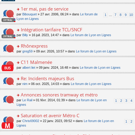
pl
g
s
n
e
u
e
ult
1er mai, pas de service
lu
s
s
n
er
le
s
ré
o
par
Bibouquet
» 27 avr. 2006, 06:24 » dans
Le forum de
1
…
7
8
9
10
o
le
pl
a
c
n
Lyon en Lignes
n
m
u
g
e
s
lu
e
s
e
nt
ult
Intégration tarifaire TCL/SNCF
le
s
ré
n
er
pl
s
c
o
par
Billy
» 16 juil. 2023, 14:47 » dans
Le forum de Lyon en Lignes
o
le
u
a
e
n
n
m
s
g
nt
s
Rhônexpress
lu
e
ré
e
ult
le
s
c
o
par
greg59
» 09 avr. 2026, 10:57 » dans
Le forum de Lyon en Lignes
n
er
pl
s
e
n
o
le
u
a
nt
s
C11 Malmenée
n
m
s
g
ult
lu
e
ré
o
par
albert liet
» 09 janv. 2024, 16:48 » dans
Le forum de Lyon en Lignes
e
er
le
s
c
n
n
le
pl
s
e
s
Re: Incidents majeurs Bus
o
m
u
a
nt
ult
n
e
s
o
par
nim
» 06 oct. 2025, 14:03 » dans
Le forum de Lyon en Lignes
g
er
lu
s
ré
n
e
le
le
s
c
s
Annonces sonores tramway et métro
n
m
pl
a
e
ult
o
e
u
o
par
Le Rail
» 01 févr. 2014, 01:39 » dans
Le forum de Lyon en
1
2
3
4
g
nt
er
n
s
s
n
Lignes
e
le
lu
s
ré
s
n
m
le
a
c
ult
Saturation et avenir Métro C
o
e
pl
g
e
er
n
s
u
o
par
Chris69002
» 22 janv. 2023, 09:52 » dans
Le forum de Lyon en
1
2
e
nt
le
lu
s
s
n
Lignes
n
m
le
a
ré
s
o
e
pl
g
c
ult