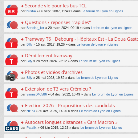
e
e
le
lu
s
s
s
Seconde vie pour les bus TCL
n
nt
m
le
a
ré
ult
o
e
pl
o
par
bus64
» 06 sept. 2007, 11:40 » dans
Le forum de Lyon en Lignes
g
c
er
n
s
u
n
e
e
le
lu
s
s
s
Questions / réponses "rapides"
n
nt
m
le
a
ré
ult
o
e
pl
o
par
Benoist_1er
» 20 mars 2024, 00:19 » dans
Le forum de Lyon en Lignes
g
c
er
n
s
u
n
e
e
le
lu
s
s
s
Tramway T6 : Debourg - Hôpitaux Est - La Doua Gast
n
nt
m
le
a
ré
ult
o
e
pl
o
par
Billy
» 15 avr. 2017, 19:26 » dans
Le forum de Lyon en Lignes
g
c
er
n
s
u
n
e
e
le
lu
s
s
s
Déraillement tramway
n
nt
m
le
a
ré
ult
o
e
pl
o
par
Billy
» 28 mars 2024, 23:12 » dans
Le forum de Lyon en Lignes
g
c
er
n
s
u
n
e
e
le
lu
s
s
s
Photos et vidéos d'archives
n
nt
m
le
a
ré
ult
o
e
pl
o
par
Billy
» 28 mai 2023, 19:52 » dans
Le forum de Lyon en Lignes
g
c
er
n
s
u
n
e
e
le
lu
s
s
s
Extension de T3 vers Crémieu ?
n
nt
m
le
a
ré
ult
o
e
pl
o
par
yanns040586
» 04 déc. 2012, 16:49 » dans
Le forum de Lyon en Lignes
g
c
er
n
s
u
n
e
e
le
lu
s
s
s
Election 2026 - Propositions des candidats
n
nt
m
le
a
ré
ult
o
e
pl
o
par
NP73
» 30 avr. 2025, 14:20 » dans
Le forum de Lyon en Lignes
g
c
er
n
s
u
n
e
e
le
lu
s
s
s
Autocars longues distances « Cars Macron »
n
nt
m
le
a
ré
ult
o
e
pl
o
par
Patafix
» 06 juin 2015, 12:23 » dans
Le forum de Lyon en Lignes
g
c
er
n
s
u
n
e
e
le
lu
s
s
s
n