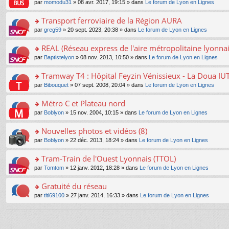
e
pl
o
par
momodu31
» 08 avr. 2017, 19:15 » dans
Le forum de Lyon en Lignes
g
c
er
n
s
u
n
e
e
le
lu
s
s
s
Transport ferroviaire de la Région AURA
n
nt
m
le
a
ré
ult
o
e
pl
o
par
greg59
» 20 sept. 2023, 20:38 » dans
Le forum de Lyon en Lignes
g
c
er
n
s
u
n
e
e
le
lu
s
s
s
REAL (Réseau express de l'aire métropolitaine lyonnai
n
nt
m
le
a
ré
ult
o
e
pl
o
par
Baptistelyon
» 08 nov. 2013, 10:50 » dans
Le forum de Lyon en Lignes
g
c
er
n
s
u
n
e
e
le
lu
s
s
s
Tramway T4 : Hôpital Feyzin Vénissieux - La Doua IU
n
nt
m
le
a
ré
ult
o
e
pl
o
par
Bibouquet
» 07 sept. 2008, 20:04 » dans
Le forum de Lyon en Lignes
g
c
er
n
s
u
n
e
e
le
lu
s
s
s
Métro C et Plateau nord
n
nt
m
le
a
ré
ult
o
e
pl
o
par
Boblyon
» 15 nov. 2004, 10:15 » dans
Le forum de Lyon en Lignes
g
c
er
n
s
u
n
e
e
le
lu
s
s
s
Nouvelles photos et vidéos (8)
n
nt
m
le
a
ré
ult
o
e
pl
o
par
Boblyon
» 22 déc. 2013, 18:24 » dans
Le forum de Lyon en Lignes
g
c
er
n
s
u
n
e
e
le
lu
s
s
s
Tram-Train de l'Ouest Lyonnais (TTOL)
n
nt
m
le
a
ré
ult
o
e
pl
o
par
Tomtom
» 12 janv. 2012, 18:28 » dans
Le forum de Lyon en Lignes
g
c
er
n
s
u
n
e
e
le
lu
s
s
s
Gratuité du réseau
n
nt
m
le
a
ré
ult
o
e
pl
o
par
titi69100
» 27 janv. 2014, 16:33 » dans
Le forum de Lyon en Lignes
g
c
er
n
s
u
n
e
e
le
lu
s
s
s
n
nt
m
le
a
ré
ult
o
e
pl
g
c
er
n