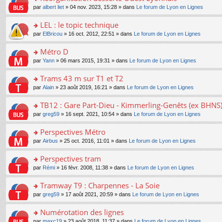
a
ré
ult
o
e
pl
o
par
albert liet
» 04 nov. 2023, 15:28 » dans
Le forum de Lyon en Lignes
g
c
er
n
s
u
n
e
e
le
lu
s
s
s
LEL : le topic technique
n
nt
m
le
a
ré
ult
o
e
pl
o
par
ElBricou
» 16 oct. 2012, 22:51 » dans
Le forum de Lyon en Lignes
g
c
er
n
s
u
n
e
e
le
lu
s
s
s
Métro D
n
nt
m
le
a
ré
ult
o
e
pl
o
par
Yann
» 06 mars 2015, 19:31 » dans
Le forum de Lyon en Lignes
g
c
er
n
s
u
n
e
e
le
lu
s
s
s
Trams 43 m sur T1 et T2
n
nt
m
le
a
ré
ult
o
e
pl
o
par
Alain
» 23 août 2019, 16:21 » dans
Le forum de Lyon en Lignes
g
c
er
n
s
u
n
e
e
le
lu
s
s
s
TB12 : Gare Part-Dieu - Kimmerling-Genêts (ex BHNS
n
nt
m
le
a
ré
ult
o
e
pl
o
par
greg59
» 16 sept. 2021, 10:54 » dans
Le forum de Lyon en Lignes
g
c
er
n
s
u
n
e
e
le
lu
s
s
s
Perspectives Métro
n
nt
m
le
a
ré
ult
o
e
pl
o
par
Airbus
» 25 oct. 2016, 11:01 » dans
Le forum de Lyon en Lignes
g
c
er
n
s
u
n
e
e
le
lu
s
s
s
Perspectives tram
n
nt
m
le
a
ré
ult
o
e
pl
o
par
Rémi
» 16 févr. 2008, 11:38 » dans
Le forum de Lyon en Lignes
g
c
er
n
s
u
n
e
e
le
lu
s
s
s
Tramway T9 : Charpennes - La Soie
n
nt
m
le
a
ré
ult
o
e
pl
o
par
greg59
» 17 août 2021, 20:59 » dans
Le forum de Lyon en Lignes
g
c
er
n
s
u
n
e
e
le
lu
s
s
s
Numérotation des lignes
n
nt
m
le
a
ré
ult
o
e
pl
o
par
maxc19
» 23 août 2018, 11:37 » dans
Le forum de Lyon en Lignes