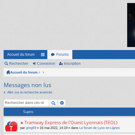
Accueil du forum
Forums
Rechercher
Connexion
ac
Inscription
Accueil du forum
co
ur
Messages non lus
ci
Aller sur la recherche avancée
s
Sujets
Tramway Express de l'Ouest Lyonnais (TEOL)
o
par
greg59
» 16 mai 2022, 14:19 » dans
Le forum de Lyon en Lignes
n