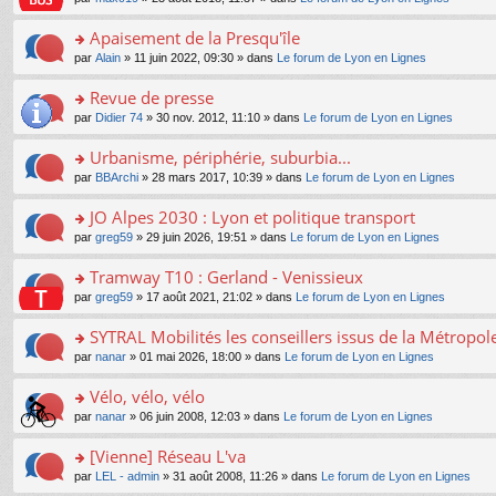
g
c
er
n
s
u
n
e
e
le
lu
s
s
s
Apaisement de la Presqu'île
n
nt
m
le
a
ré
ult
o
e
pl
o
par
Alain
» 11 juin 2022, 09:30 » dans
Le forum de Lyon en Lignes
g
c
er
n
s
u
n
e
e
le
lu
s
s
s
Revue de presse
n
nt
m
le
a
ré
ult
o
e
pl
o
par
Didier 74
» 30 nov. 2012, 11:10 » dans
Le forum de Lyon en Lignes
g
c
er
n
s
u
n
e
e
le
lu
s
s
s
Urbanisme, périphérie, suburbia...
n
nt
m
le
a
ré
ult
o
e
pl
o
par
BBArchi
» 28 mars 2017, 10:39 » dans
Le forum de Lyon en Lignes
g
c
er
n
s
u
n
e
e
le
lu
s
s
s
JO Alpes 2030 : Lyon et politique transport
n
nt
m
le
a
ré
ult
o
e
pl
o
par
greg59
» 29 juin 2026, 19:51 » dans
Le forum de Lyon en Lignes
g
c
er
n
s
u
n
e
e
le
lu
s
s
s
Tramway T10 : Gerland - Venissieux
n
nt
m
le
a
ré
ult
o
e
pl
o
par
greg59
» 17 août 2021, 21:02 » dans
Le forum de Lyon en Lignes
g
c
er
n
s
u
n
e
e
le
lu
s
s
s
SYTRAL Mobilités les conseillers issus de la Métropo
n
nt
m
le
a
ré
ult
o
e
pl
o
par
nanar
» 01 mai 2026, 18:00 » dans
Le forum de Lyon en Lignes
g
c
er
n
s
u
n
e
e
le
lu
s
s
s
Vélo, vélo, vélo
n
nt
m
le
a
ré
ult
o
e
pl
o
par
nanar
» 06 juin 2008, 12:03 » dans
Le forum de Lyon en Lignes
g
c
er
n
s
u
n
e
e
le
lu
s
s
s
[Vienne] Réseau L'va
n
nt
m
le
a
ré
ult
o
e
pl
o
par
LEL - admin
» 31 août 2008, 11:26 » dans
Le forum de Lyon en Lignes
g
c
er
n
s
u
n