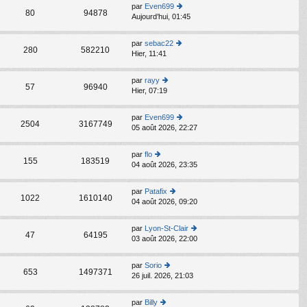
s
par
Even699
C
ult
80
94878
Aujourd’hui, 01:45
o
er
n
le
s
d
par
sebac22
C
ult
280
582210
er
Hier, 11:41
o
er
ni
n
le
er
s
d
par
rayy
m
C
ult
57
96940
er
Hier, 07:19
o
e
er
ni
n
s
le
er
s
s
d
par
Even699
m
C
ult
2504
3167749
a
er
05 août 2026, 22:27
o
e
er
g
ni
n
s
le
e
er
s
s
d
par
flo
m
C
ult
155
183519
a
er
04 août 2026, 23:35
o
e
er
g
ni
n
s
le
e
er
s
s
d
par
Patafix
m
C
ult
1022
1610140
a
er
04 août 2026, 09:20
o
e
er
g
ni
n
s
le
e
er
s
s
d
par
Lyon-St-Clair
m
C
ult
47
64195
a
er
03 août 2026, 22:00
o
e
er
g
ni
n
s
le
e
er
s
s
d
par
Sorio
m
C
ult
653
1497371
a
er
26 juil. 2026, 21:03
o
e
er
g
ni
n
s
le
e
er
s
s
d
par
Billy
m
C