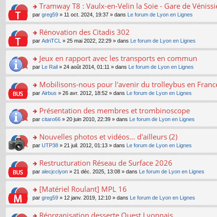
s
Tramway T8 : Vaulx-en-Velin la Soie - Gare de Véniss
ult
o
par
greg59
» 11 oct. 2024, 19:37 » dans
Le forum de Lyon en Lignes
er
n
le
s
Rénovation des Citadis 302
m
ult
e
o
par
AdriTCL
» 25 mai 2022, 22:29 » dans
Le forum de Lyon en Lignes
er
s
n
le
s
s
Jeux en rapport avec les transports en commun
m
a
ult
e
o
par
Le Rail
» 24 août 2014, 01:11 » dans
Le forum de Lyon en Lignes
g
er
s
n
e
le
s
s
Mobilisons-nous pour l'avenir du trolleybus en France
n
m
a
ult
o
e
o
par
Airbus
» 26 avr. 2012, 18:52 » dans
Le forum de Lyon en Lignes
g
er
n
s
n
e
le
lu
s
s
Présentation des membres et trombinoscope
n
m
le
a
ult
o
e
pl
o
par
citaro66
» 20 juin 2010, 22:39 » dans
Le forum de Lyon en Lignes
g
er
n
s
u
n
e
le
lu
s
s
s
Nouvelles photos et vidéos... d'ailleurs (2)
n
m
le
a
ré
ult
o
e
pl
o
par
UTP38
» 21 juil. 2012, 01:13 » dans
Le forum de Lyon en Lignes
g
c
er
n
s
u
n
e
e
le
lu
s
s
s
Restructuration Réseau de Surface 2026
n
nt
m
le
a
ré
ult
o
e
pl
o
par
alecjcclyon
» 21 déc. 2025, 13:08 » dans
Le forum de Lyon en Lignes
g
c
er
n
s
u
n
e
e
le
lu
s
s
s
[Matériel Roulant] MPL 16
n
nt
m
le
a
ré
ult
o
e
pl
o
par
greg59
» 12 janv. 2019, 12:10 » dans
Le forum de Lyon en Lignes
g
c
er
n
s
u
n
e
e
le
lu
s
s
s
Réorganisation desserte Ouest Lyonnais
n
nt
m
le