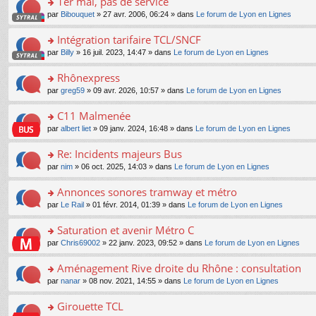
1er mai, pas de service
nt
m
le
a
ré
ult
o
e
pl
o
par
Bibouquet
» 27 avr. 2006, 06:24 » dans
Le forum de Lyon en Lignes
g
c
er
n
s
u
n
e
e
le
lu
s
s
s
Intégration tarifaire TCL/SNCF
n
nt
m
le
a
ré
ult
o
e
pl
o
par
Billy
» 16 juil. 2023, 14:47 » dans
Le forum de Lyon en Lignes
g
c
er
n
s
u
n
e
e
le
lu
s
s
s
Rhônexpress
n
nt
m
le
a
ré
ult
o
e
pl
o
par
greg59
» 09 avr. 2026, 10:57 » dans
Le forum de Lyon en Lignes
g
c
er
n
s
u
n
e
e
le
lu
s
s
s
C11 Malmenée
n
nt
m
le
a
ré
ult
o
e
pl
o
par
albert liet
» 09 janv. 2024, 16:48 » dans
Le forum de Lyon en Lignes
g
c
er
n
s
u
n
e
e
le
lu
s
s
s
Re: Incidents majeurs Bus
n
nt
m
le
a
ré
ult
o
e
pl
o
par
nim
» 06 oct. 2025, 14:03 » dans
Le forum de Lyon en Lignes
g
c
er
n
s
u
n
e
e
le
lu
s
s
s
Annonces sonores tramway et métro
n
nt
m
le
a
ré
ult
o
e
pl
o
par
Le Rail
» 01 févr. 2014, 01:39 » dans
Le forum de Lyon en Lignes
g
c
er
n
s
u
n
e
e
le
lu
s
s
s
Saturation et avenir Métro C
n
nt
m
le
a
ré
ult
o
e
pl
o
par
Chris69002
» 22 janv. 2023, 09:52 » dans
Le forum de Lyon en Lignes
g
c
er
n
s
u
n
e
e
le
lu
s
s
s
Aménagement Rive droite du Rhône : consultation
n
nt
m
le
a
ré
ult
o
e
pl
o
par
nanar
» 08 nov. 2021, 14:55 » dans
Le forum de Lyon en Lignes
g
c
er
n
s
u
n
e
e
le
lu
s
s
s
Girouette TCL
n
nt
m
le
a
ré
ult
o