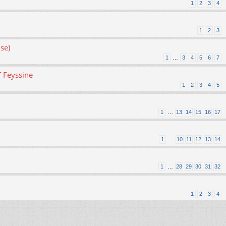
1
2
3
4
1
2
3
se)
1
…
3
4
5
6
7
T Feyssine
1
2
3
4
5
1
…
13
14
15
16
17
1
…
10
11
12
13
14
1
…
28
29
30
31
32
1
2
3
4