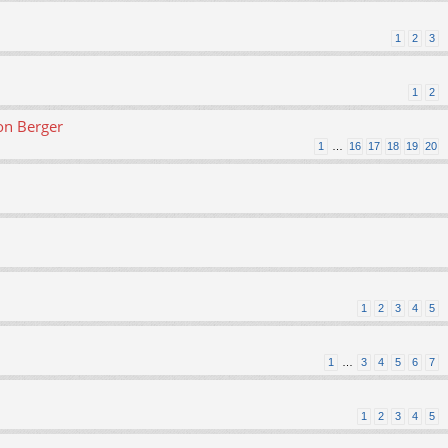
1
2
3
1
2
on Berger
1
…
16
17
18
19
20
1
2
3
4
5
1
…
3
4
5
6
7
1
2
3
4
5